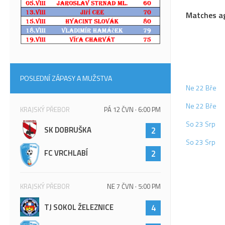
Matches a
POSLEDNÍ ZÁPASY A MUŽSTVA
Ne 22 Bře
Ne 22 Bře
KRAJSKÝ PŘEBOR
PÁ 12 ČVN · 6:00 PM
So 23 Srp
SK DOBRUŠKA
2
So 23 Srp
FC VRCHLABÍ
2
KRAJSKÝ PŘEBOR
NE 7 ČVN · 5:00 PM
TJ SOKOL ŽELEZNICE
4