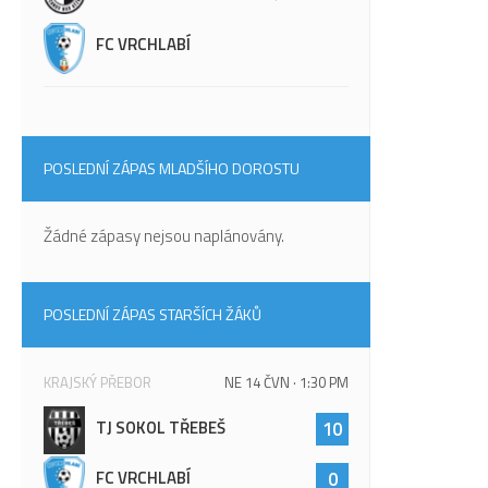
FC VRCHLABÍ
POSLEDNÍ ZÁPAS MLADŠÍHO DOROSTU
Žádné zápasy nejsou naplánovány.
POSLEDNÍ ZÁPAS STARŠÍCH ŽÁKŮ
KRAJSKÝ PŘEBOR
NE 14 ČVN · 1:30 PM
TJ SOKOL TŘEBEŠ
10
FC VRCHLABÍ
0