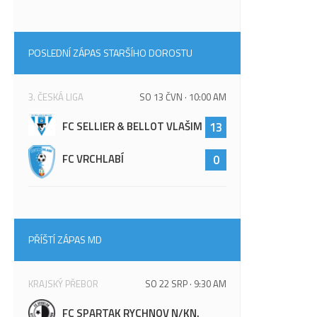
POSLEDNÍ ZÁPAS STARŠÍHO DOROSTU
3. ČESKÁ LIGA
SO 13 ČVN · 10:00 AM
FC SELLIER & BELLOT VLAŠIM
13
FC VRCHLABÍ
0
PŘÍŠTÍ ZÁPAS MD
KRAJSKÝ PŘEBOR
SO 22 SRP · 9:30 AM
FC SPARTAK RYCHNOV N/KN.