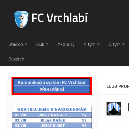
FC Vrchlabí
Stadion
Klub
Aktuality
A tým
B tým
Bazárek
CLUB PROF