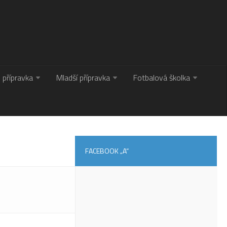
. přípravka
Mladší přípravka
Fotbalová školka
FACEBOOK „A“