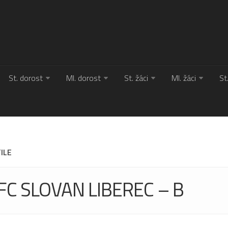
St. dorost
Ml. dorost
St. žáci
Ml. žáci
St
ILE
FC SLOVAN LIBEREC – B