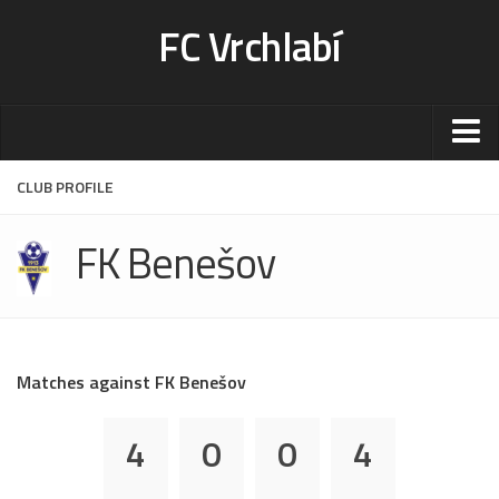
FC Vrchlabí
Stadion
CLUB PROFILE
Sportoviště
FK Benešov
Kontakt-rezervace
Ceník
Fotogalerie
Klub
Matches against FK Benešov
Kontakt
4
0
0
4
Vedení
Historie