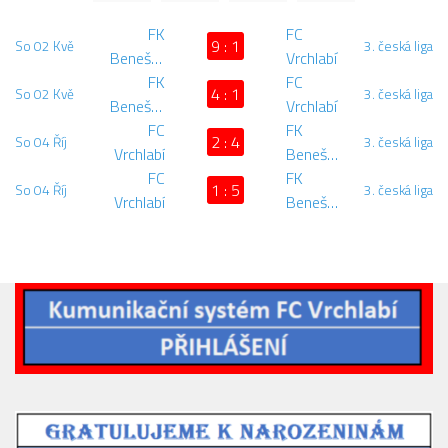
Dokumenty
FK
FC
9 : 1
So 02 Kvě
3. česká liga
Aktuality
Benešov
Vrchlabí
FK
FC
A tým
4 : 1
So 02 Kvě
3. česká liga
Benešov
Vrchlabí
FC
FK
Zápasy MA 2026/27
2 : 4
So 04 Říj
3. česká liga
Vrchlabí
Benešov
Hráči
FC
FK
1 : 5
So 04 Říj
3. česká liga
Realizační tým
Vrchlabí
Benešov
Historie
Zápasy 2025/26
Zápasy 2024/25
2023/24
2022/23
2021/22
2020/21