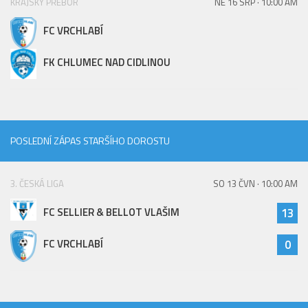
KRAJSKÝ PŘEBOR
NE 16 SRP · 10:00 AM
Hráči
FC VRCHLABÍ
Realizační tým
Zápasy
FK CHLUMEC NAD CIDLINOU
St. žáci
Zápasy SŽ 2025/26
Hráči
POSLEDNÍ ZÁPAS STARŠÍHO DOROSTU
Realizační tým
Zápasy
3. ČESKÁ LIGA
SO 13 ČVN · 10:00 AM
Ml. žáci
FC SELLIER & BELLOT VLAŠIM
13
Hráči
FC VRCHLABÍ
0
Realizační tým
Zápasy
Výsledky