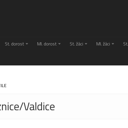
St. dorost
Ml. dorost
St. žáci
Ml. žáci
St
ILE
znice/Valdice