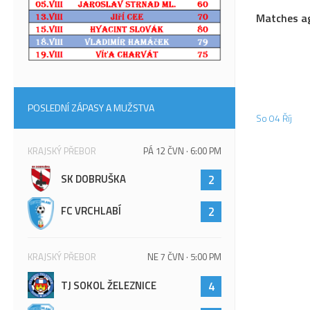
Matches ag
POSLEDNÍ ZÁPASY A MUŽSTVA
So 04 Říj
KRAJSKÝ PŘEBOR
PÁ 12 ČVN · 6:00 PM
SK DOBRUŠKA
2
FC VRCHLABÍ
2
KRAJSKÝ PŘEBOR
NE 7 ČVN · 5:00 PM
TJ SOKOL ŽELEZNICE
4