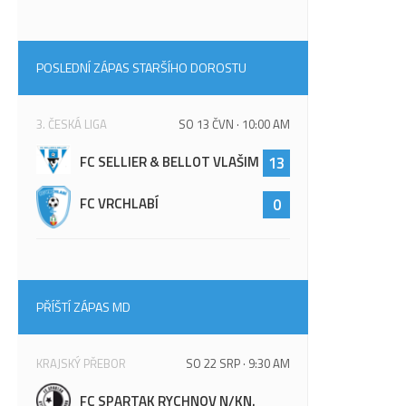
POSLEDNÍ ZÁPAS STARŠÍHO DOROSTU
3. ČESKÁ LIGA
SO 13 ČVN · 10:00 AM
FC SELLIER & BELLOT VLAŠIM
13
FC VRCHLABÍ
0
PŘÍŠTÍ ZÁPAS MD
KRAJSKÝ PŘEBOR
SO 22 SRP · 9:30 AM
FC SPARTAK RYCHNOV N/KN.