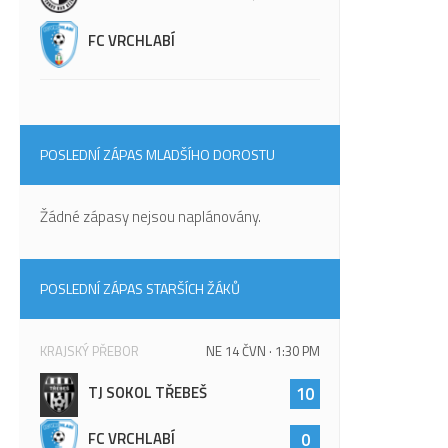
FC VRCHLABÍ
POSLEDNÍ ZÁPAS MLADŠÍHO DOROSTU
Žádné zápasy nejsou naplánovány.
POSLEDNÍ ZÁPAS STARŠÍCH ŽÁKŮ
KRAJSKÝ PŘEBOR
NE 14 ČVN · 1:30 PM
TJ SOKOL TŘEBEŠ
10
FC VRCHLABÍ
0