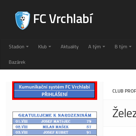
FC Vrchlabí
Stadion
Klub
Aktuality
A tým
B tým
Bazárek
CLUB PROF
Žele