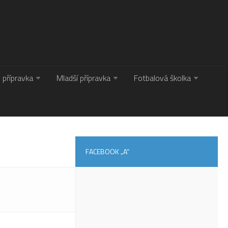
. přípravka
Mladší přípravka
Fotbalová školka
FACEBOOK „A“