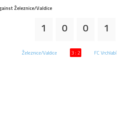
ainst Železnice/Valdice
1
0
0
1
Železnice/Valdice
3 : 2
FC Vrchlabí