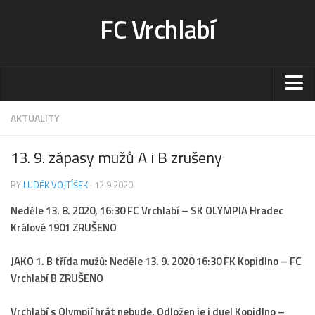
FC Vrchlabí
Stadion
AKTUALITY
Sportoviště
13. 9. zápasy mužů A i B zrušeny
Kontakt-rezervace
BY
LUDĚK VOJTÍŠEK
· 12.9.2020
Ceník
Neděle 13. 8. 2020, 16:30 FC Vrchlabí – SK OLYMPIA Hradec
Fotogalerie
Králové 1901 ZRUŠENO
Klub
Kontakt
JAKO 1. B třída mužů: Neděle 13. 9. 2020 16:30 FK Kopidlno – FC
Vrchlabí B ZRUŠENO
Vedení
Historie
Vrchlabí s Olympií hrát nebude. Odložen je i duel Kopidlno –