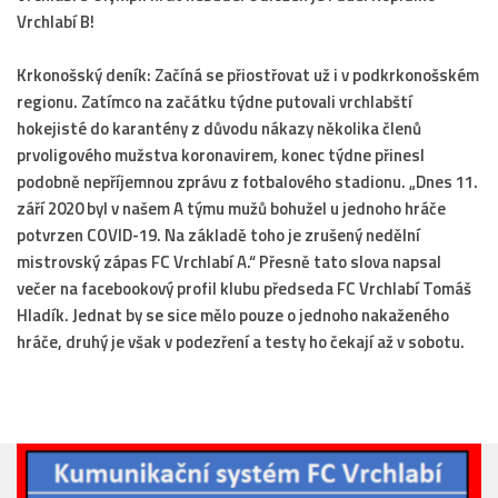
Vrchlabí B!
Dokumenty
Aktuality
Krkonošský deník: Začíná se přiostřovat už i v podkrkonošském
regionu. Zatímco na začátku týdne putovali vrchlabští
A tým
hokejisté do karantény z důvodu nákazy několika členů
Zápasy MA 2026/27
prvoligového mužstva koronavirem, konec týdne přinesl
Hráči
podobně nepříjemnou zprávu z fotbalového stadionu. „Dnes 11.
září 2020 byl v našem A týmu mužů bohužel u jednoho hráče
Realizační tým
potvrzen COVID-19. Na základě toho je zrušený nedělní
Historie
mistrovský zápas FC Vrchlabí A.“ Přesně tato slova napsal
večer na facebookový profil klubu předseda FC Vrchlabí Tomáš
Zápasy 2025/26
Hladík. Jednat by se sice mělo pouze o jednoho nakaženého
Zápasy 2024/25
hráče, druhý je však v podezření a testy ho čekají až v sobotu.
2023/24
2022/23
2021/22
2020/21