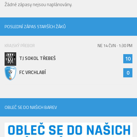
Žádné zápasy nejsou naplánovány.
POSLEDNÍ ZÁPAS STARŠÍCH ŽÁKŮ
KRAJSKÝ PŘEBOR
NE 14 ČVN · 1:30 PM
TJ SOKOL TŘEBEŠ
10
FC VRCHLABÍ
0
OBLEČ SE DO NAŠICH BAREV