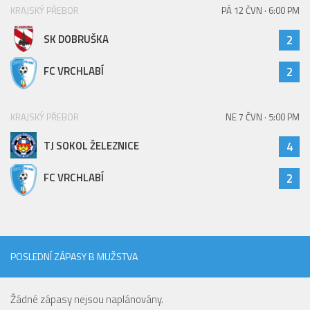
KRAJSKÝ PŘEBOR
PÁ 12 ČVN · 6:00 PM
2023/24
SK DOBRUŠKA
2
2022/23
2020/21
FC VRCHLABÍ
2
2019/20
2018/19
KRAJSKÝ PŘEBOR
NE 7 ČVN · 5:00 PM
Tabulka
TJ SOKOL ŽELEZNICE
4
St. dorost
FC VRCHLABÍ
2
Zápasy SD 2026/27
Hráči
Realizační tým
Zápasy
POSLEDNÍ ZÁPASY B MUŽSTVA
Ml. dorost
Žádné zápasy nejsou naplánovány.
Zápasy MD