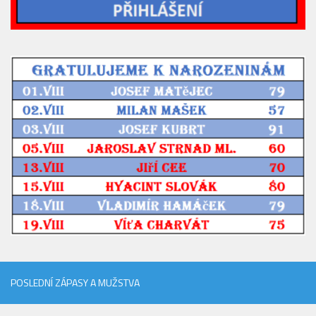
2019/20
2018/19
2017/18
2014/15
2015/16
2016/17
Vzkazy
B tým
Zápasy MB 2026/27
Hráči
Realizační tým
Historie MB
POSLEDNÍ ZÁPASY A MUŽSTVA
Zápasy MB 2025/26
Zápasy MB 2024/25