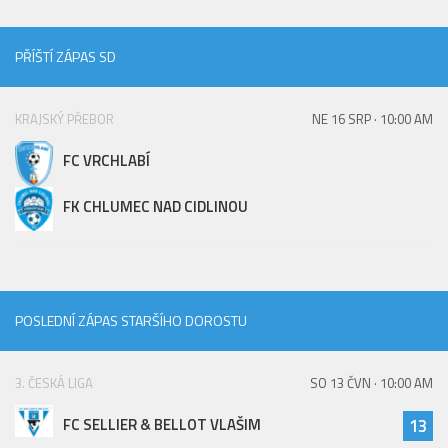
Hráči
Realizační tým
PŘÍŠTÍ ZÁPAS SD
Zápasy
KRAJSKÝ PŘEBOR
NE 16 SRP · 10:00 AM
St. žáci
Zápasy SŽ 2025/26
FC VRCHLABÍ
Hráči
FK CHLUMEC NAD CIDLINOU
Realizační tým
Zápasy
Ml. žáci
POSLEDNÍ ZÁPAS STARŠÍHO DOROSTU
Hráči
Realizační tým
3. ČESKÁ LIGA
SO 13 ČVN · 10:00 AM
Zápasy
FC SELLIER & BELLOT VLAŠIM
13
Výsledky