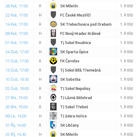
28 Kvě, 17:00
A
SK Miletín
1. A třída
22 Kvě, 17:00
H
FC České Meziříčí
1. A třída
14 Kvě, 17:00
A
SK Třebechovice pod Orebem
1. A třída
08 Kvě, 17:00
H
FC Nový Hradec Králové
1. A třída
01 Kvě, 17:00
A
Tj Sokol Roudnice
1. A třída
24 Dub, 17:00
H
SK Sparta Úpice
1. A třída
17 Dub, 17:00
A
FK Černilov
1. A třída
13 Dub, 17:00
A
Tj Sokol Bílá Třemešná
1. A třída
10 Dub, 16:30
H
SK Sobotka
1. A třída
02 Dub, 16:00
A
TJ Sokol Nepolisy
1. A třída
27 Bře, 15:00
A
TJ Lázně Bělohrad
1. A třída
20 Bře, 15:00
A
TJ Sokol Třebeš
1. A třída
08 Lis, 14:00
H
TJ Jiskra Hořice
1. A třída
31 Říj, 14:00
A
SK Libčany
1. A třída
25 Říj, 14:30
H
SK Miletín
1. A třída