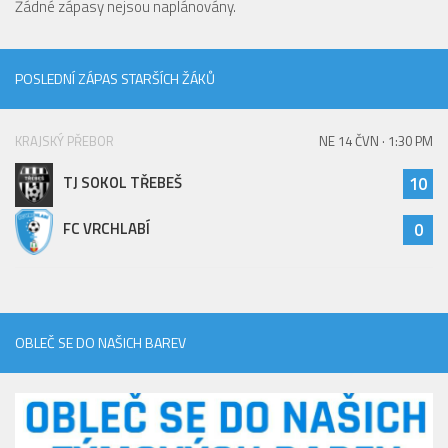
Žádné zápasy nejsou naplánovány.
POSLEDNÍ ZÁPAS STARŠÍCH ŽÁKŮ
KRAJSKÝ PŘEBOR
NE 14 ČVN · 1:30 PM
TJ SOKOL TŘEBEŠ
10
FC VRCHLABÍ
0
OBLEČ SE DO NAŠICH BAREV