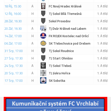
18 Říj, 15:30
A
FC Nový Hradec Králové
1. A třída
12 Říj, 16:00
H
Tj Sokol Bílá Třemešná
1. A třída
28 Zář, 16:30
H
Sokol Provodov
1. A třída
20 Zář, 16:30
A
Tj Dvůr Králové nad Labem
1. A třída
14 Zář, 17:00
H
FK ROJEK Kostelec nad Orlicí
1. A třída
06 Zář, 17:00
A
SK Třebechovice pod Orebem
1. A třída
31 Srp, 17:00
H
Tj Sokol Roudnice
1. A třída
27 Srp, 17:30
H
TJ Start Ohnišov
1. A třída
24 Srp, 17:30
A
TJ Sokol Třebeš
1. A třída
20 Srp, 17:30
A
TJ Jiskra Hořice
1. A třída
17 Srp, 17:00
H
SK Sobotka
1. A třída