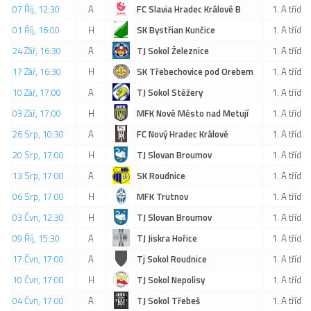
07 Říj, 12:30
A
FC Slavia Hradec Králové B
1. A třída
Hráči
01 Říj, 16:00
H
SK Bystřian Kunčice
1. A třída
Realizační tým
24 Zář, 16:30
A
TJ Sokol Železnice
1. A třída
Zápasy
17 Zář, 16:30
H
SK Třebechovice pod Orebem
1. A třída
St. žáci
10 Zář, 17:00
A
TJ Sokol Stěžery
1. A třída
Zápasy SŽ 2025/26
03 Zář, 17:00
H
MFK Nové Město nad Metují
1. A třída
Hráči
26 Srp, 10:30
A
FC Nový Hradec Králové
1. A třída
20 Srp, 17:00
Realizační tým
H
TJ Slovan Broumov
1. A třída
13 Srp, 17:00
A
SK Roudnice
1. A třída
Zápasy
06 Srp, 17:00
H
MFK Trutnov
1. A třída
Ml. žáci
03 Čvn, 12:30
H
TJ Slovan Broumov
1. A třída
Hráči
09 Říj, 15:30
A
TJ Jiskra Hořice
1. A třída
Realizační tým
17 Čvn, 17:00
A
Tj Sokol Roudnice
1. A třída
Zápasy
10 Čvn, 17:00
H
TJ Sokol Nepolisy
1. A třída
Výsledky
04 Čvn, 17:00
A
TJ Sokol Třebeš
1. A třída