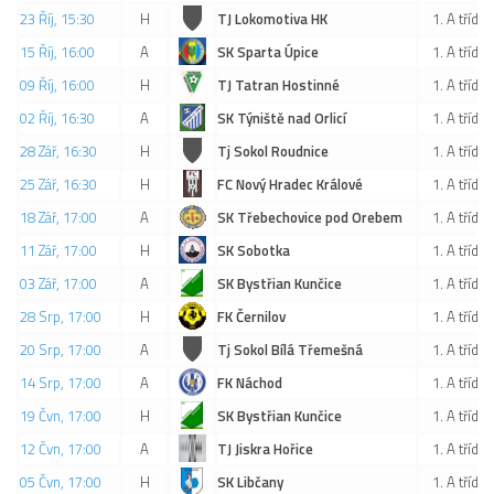
23 Říj, 15:30
H
TJ Lokomotiva HK
1. A třída
15 Říj, 16:00
A
SK Sparta Úpice
1. A třída
09 Říj, 16:00
H
TJ Tatran Hostinné
1. A třída
02 Říj, 16:30
A
SK Týniště nad Orlicí
1. A třída
28 Zář, 16:30
H
Tj Sokol Roudnice
1. A třída
25 Zář, 16:30
H
FC Nový Hradec Králové
1. A třída
18 Zář, 17:00
A
SK Třebechovice pod Orebem
1. A třída
11 Zář, 17:00
H
SK Sobotka
1. A třída
03 Zář, 17:00
A
SK Bystřian Kunčice
1. A třída
28 Srp, 17:00
H
FK Černilov
1. A třída
20 Srp, 17:00
A
Tj Sokol Bílá Třemešná
1. A třída
14 Srp, 17:00
A
FK Náchod
1. A třída
19 Čvn, 17:00
H
SK Bystřian Kunčice
1. A třída
12 Čvn, 17:00
A
TJ Jiskra Hořice
1. A třída
05 Čvn, 17:00
H
SK Libčany
1. A třída