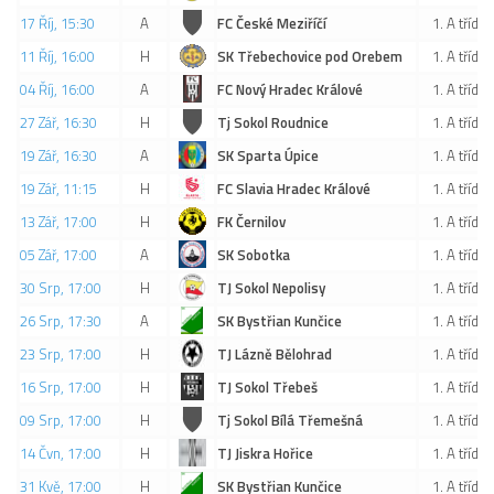
17 Říj, 15:30
A
FC České Meziříčí
1. A třída
11 Říj, 16:00
H
SK Třebechovice pod Orebem
1. A třída
04 Říj, 16:00
A
FC Nový Hradec Králové
1. A třída
27 Zář, 16:30
H
Tj Sokol Roudnice
1. A třída
19 Zář, 16:30
A
SK Sparta Úpice
1. A třída
19 Zář, 11:15
H
FC Slavia Hradec Králové
1. A třída
13 Zář, 17:00
H
FK Černilov
1. A třída
05 Zář, 17:00
A
SK Sobotka
1. A třída
30 Srp, 17:00
H
TJ Sokol Nepolisy
1. A třída
26 Srp, 17:30
A
SK Bystřian Kunčice
1. A třída
23 Srp, 17:00
H
TJ Lázně Bělohrad
1. A třída
16 Srp, 17:00
H
TJ Sokol Třebeš
1. A třída
09 Srp, 17:00
H
Tj Sokol Bílá Třemešná
1. A třída
14 Čvn, 17:00
H
TJ Jiskra Hořice
1. A třída
31 Kvě, 17:00
H
SK Bystřian Kunčice
1. A třída