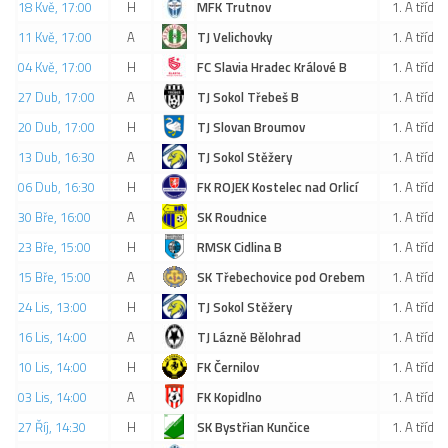
18 Kvě, 17:00
H
MFK Trutnov
1. A třída
Dokumenty
11 Kvě, 17:00
A
TJ Velichovky
1. A třída
Aktuality
04 Kvě, 17:00
H
FC Slavia Hradec Králové B
1. A třída
A tým
27 Dub, 17:00
A
TJ Sokol Třebeš B
1. A třída
20 Dub, 17:00
H
TJ Slovan Broumov
1. A třída
Zápasy MA 2026/27
13 Dub, 16:30
A
TJ Sokol Stěžery
1. A třída
Hráči
06 Dub, 16:30
H
FK ROJEK Kostelec nad Orlicí
1. A třída
Realizační tým
30 Bře, 16:00
A
SK Roudnice
1. A třída
Historie
23 Bře, 15:00
H
RMSK Cidlina B
1. A třída
Zápasy 2025/26
15 Bře, 15:00
A
SK Třebechovice pod Orebem
1. A třída
Zápasy 2024/25
24 Lis, 13:00
H
TJ Sokol Stěžery
1. A třída
2023/24
16 Lis, 14:00
A
TJ Lázně Bělohrad
1. A třída
2022/23
10 Lis, 14:00
H
FK Černilov
1. A třída
2021/22
03 Lis, 14:00
A
FK Kopidlno
1. A třída
27 Říj, 14:30
2020/21
H
SK Bystřian Kunčice
1. A třída