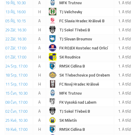
19 Říj, 10:30
A
MFK Trutnov
1. A třída
2019/20
13 Říj, 16:00
H
TJ Velichovky
1. A třída
2018/19
05 Říj, 10:15
A
FC Slavia Hradec Králové B
1. A třída
2017/18
29 Zář, 16:30
H
TJ Sokol Třebeš B
1. A třída
2014/15
22 Zář, 16:30
A
TJ Slovan Broumov
1. A třída
2015/16
07 Zář, 17:00
A
FK ROJEK Kostelec nad Orlicí
1. A třída
2016/17
01 Zář, 17:00
H
SK Roudnice
1. A třída
Vzkazy
24 Srp, 17:00
A
RMSK Cidlina B
1. A třída
B tým
18 Srp, 17:00
H
SK Třebechovice pod Orebem
1. A třída
11 Srp, 17:00
Zápasy MB 2026/27
H
FC Nový Hradec Králové
1. A třída
15 Čvn, 10:30
A
MFK Trutnov
1. A třída
Hráči
08 Čvn, 17:00
A
FK Vysoká nad Labem
1. A třída
Realizační tým
02 Čvn, 17:00
A
TJ Sokol Třebeš B
1. A třída
Historie MB
25 Kvě, 10:30
A
SK Miletín
1. A třída
Zápasy MB 2025/26
19 Kvě, 17:00
H
RMSK Cidlina B
1. A třída
Zápasy MB 2024/25