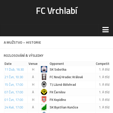
FC Vrchlabí
Stadion
A MUŽSTVO – HISTORIE
Sportoviště
ROZLOSOVÁNÍ & VÝSLEDKY
Kontakt-rezervace
Date
Venue
Opponent
Competitio
Ceník
11 Dub, 16:30
H
SK Sobotka
1. A třída
Fotogalerie
21 Čvn, 10:30
A
FC Nový Hradec Králové
1. A třída
Klub
15 Čvn, 17:00
H
TJ Lázně Bělohrad
1. A třída
07 Čvn, 17:00
A
FK Černilov
1. A třída
Kontakt
01 Čvn, 17:00
H
FK Kopidlno
1. A třída
Vedení
24 Kvě, 17:00
A
SK Bystřian Kunčice
1. A třída
Historie