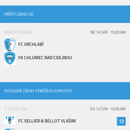
PŘÍŠTÍ ZÁPAS SD
KRAJSKÝ PŘEBOR
NE 16 SRP · 10:00 AM
FC VRCHLABÍ
FK CHLUMEC NAD CIDLINOU
POSLEDNÍ ZÁPAS STARŠÍHO DOROSTU
3. ČESKÁ LIGA
SO 13 ČVN · 10:00 AM
FC SELLIER & BELLOT VLAŠIM
13