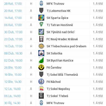
St. přípravka
28 Kvě, 17:00
H
MFK Trutnov
1. A třída
20 Kvě, 17:00
A
TJ Lokomotiva HK
1. A třída
Hráči
14 Kvě, 17:00
H
SK Sparta Úpice
1. A třída
Rozpis zápasů
06 Kvě, 17:00
A
TJ Tatran Hostinné
1. A třída
Realizační tým
30 Dub, 17:00
H
SK Týniště nad Orlicí
1. A třída
Mladší přípravka
23 Dub, 17:00
A
FC Nový Hradec Králové
1. A třída
Zápasy
16 Dub, 17:00
H
SK Třebechovice pod Orebem
1. A třída
Realizační tým
08 Dub, 16:30
A
SK Sobotka
1. A třída
Fotbalová školka
02 Dub, 16:00
H
SK Bystřian Kunčice
1. A třída
26 Bře, 15:00
A
FK Černilov
1. A třída
Kontakty
19 Bře, 15:00
H
Tj Sokol Bílá Třemešná
1. A třída
Vzkazy
12 Bře, 14:30
H
FK Náchod
1. A třída
Bazárek
12 Lis, 14:00
A
TJ Sokol Nepolisy
1. A třída
06 Lis, 14:00
H
TJ Sokol Třebeš
1. A třída
30 Říj, 14:30
A
MFK Trutnov
1. A třída