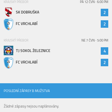
KRAJSKÝ PŘEBOR
PÁ 12 ČVN · 6:00 PM
SK DOBRUŠKA
2
FC VRCHLABÍ
2
KRAJSKÝ PŘEBOR
NE 7 ČVN · 5:00 PM
TJ SOKOL ŽELEZNICE
4
FC VRCHLABÍ
2
POSLEDNÍ ZÁPASY B MUŽSTVA
Žádné zápasy nejsou naplánovány.