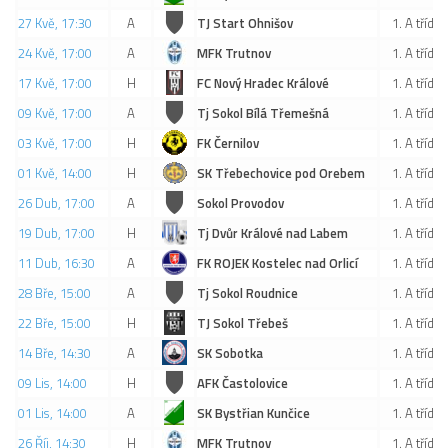
27 Kvě, 17:30
A
TJ Start Ohnišov
1. A třída
24 Kvě, 17:00
A
MFK Trutnov
1. A třída
17 Kvě, 17:00
H
FC Nový Hradec Králové
1. A třída
09 Kvě, 17:00
A
Tj Sokol Bílá Třemešná
1. A třída
03 Kvě, 17:00
H
FK Černilov
1. A třída
01 Kvě, 14:00
H
SK Třebechovice pod Orebem
1. A třída
26 Dub, 17:00
A
Sokol Provodov
1. A třída
19 Dub, 17:00
H
Tj Dvůr Králové nad Labem
1. A třída
11 Dub, 16:30
A
FK ROJEK Kostelec nad Orlicí
1. A třída
28 Bře, 15:00
A
Tj Sokol Roudnice
1. A třída
22 Bře, 15:00
H
TJ Sokol Třebeš
1. A třída
14 Bře, 14:30
A
SK Sobotka
1. A třída
09 Lis, 14:00
H
AFK Častolovice
1. A třída
01 Lis, 14:00
A
SK Bystřian Kunčice
1. A třída
26 Říj, 14:30
H
MFK Trutnov
1. A třída