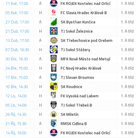
11 Kvě, 17:00
A
FK ROJEK Kostelec nad Orlicí
1. A třída
2023/24
05 Kvě, 17:00
H
FC Slavia Hradec Králové B
1. A třída
2022/23
27 Dub, 17:00
A
SK Bystřian Kunčice
1. A třída
2020/21
21 Dub, 17:00
H
TJ Sokol Železnice
1. A třída
2019/20
13 Dub, 17:00
A
SK Třebechovice pod Orebem
1. A třída
07 Dub, 16:30
H
TJ Sokol Stěžery
1. A třída
2018/19
30 Bře, 16:30
A
MFK Nové Město nad Metují
1. A třída
Tabulka
24 Bře, 15:00
H
FC Nový Hradec Králové
1. A třída
St. dorost
17 Bře, 15:00
A
TJ Slovan Broumov
1. A třída
Zápasy SD 2026/27
10 Bře, 14:30
H
SK Roudnice
1. A třída
Hráči
12 Lis, 14:00
H
FK Vysoká nad Labem
1. A třída
Realizační tým
05 Lis, 14:00
H
TJ Sokol Třebeš B
1. A třída
Zápasy
29 Říj, 14:30
H
SK Miletín
1. A třída
Ml. dorost
21 Říj, 15:30
A
RMSK Cidlina B
1. A třída
14 Říj, 16:00
H
FK ROJEK Kostelec nad Orlicí
1. A třída
Zápasy MD