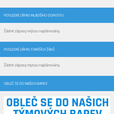
Hráči
Realizační tým
POSLEDNÍ ZÁPAS MLADŠÍHO DOROSTU
Zápasy
St. žáci
Žádné zápasy nejsou naplánovány.
Zápasy SŽ 2025/26
Hráči
POSLEDNÍ ZÁPAS STARŠÍCH ŽÁKŮ
Realizační tým
Žádné zápasy nejsou naplánovány.
Zápasy
Ml. žáci
OBLEČ SE DO NAŠICH BAREV
Hráči
Realizační tým
Zápasy
Výsledky