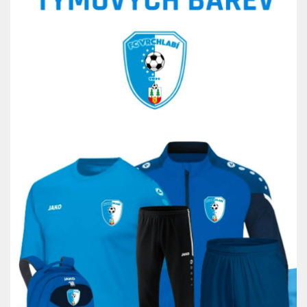
St. přípravka
Hráči
Rozpis zápasů
Realizační tým
Mladší přípravka
Zápasy
Realizační tým
Fotbalová školka
Kontakty
Vzkazy
Bazárek