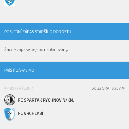
2023/24
2022/23
2020/21
POSLEDNÍ ZÁPAS STARŠÍHO DOROSTU
2019/20
2018/19
Žádné zápasy nejsou naplánovány.
Tabulka
St. dorost
PŘÍŠTÍ ZÁPAS MD
Zápasy SD 2026/27
Hráči
KRAJSKÝ PŘEBOR
SO 22 SRP · 9:30 AM
Realizační tým
FC SPARTAK RYCHNOV N/KN.
Zápasy
FC VRCHLABÍ
Ml. dorost
Zápasy MD