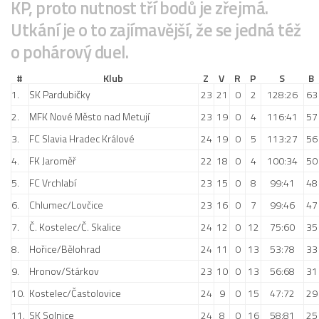
KP, proto nutnost tří bodů je zřejmá.
Dokumenty
Utkání je o to zajímavější, že se jedná též
Aktuality
o pohárový duel.
A tým
#
Klub
Z
V
R
P
S
B
Zápasy MA 2026/27
1.
SK Pardubičky
23
21
0
2
128:26
63
Hráči
2.
MFK Nové Město nad Metují
23
19
0
4
116:41
57
3.
FC Slavia Hradec Králové
Realizační tým
24
19
0
5
113:27
56
4.
FK Jaroměř
22
18
0
4
100:34
50
Historie
5.
FC Vrchlabí
23
15
0
8
99:41
48
Zápasy 2025/26
6.
Chlumec/Lovčice
23
16
0
7
99:46
47
Zápasy 2024/25
7.
Č. Kostelec/Č. Skalice
24
12
0
12
75:60
35
2023/24
8.
Hořice/Bělohrad
24
11
0
13
53:78
33
2022/23
9.
Hronov/Stárkov
23
10
0
13
56:68
31
2021/22
10.
Kostelec/Častolovice
24
9
0
15
47:72
29
2020/21
11.
SK Solnice
24
8
0
16
58:81
25