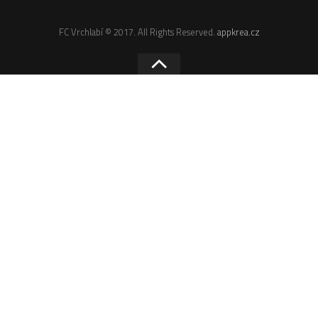
Odkazy
Email
FC Vrchlabí © 2017. All Rights Reserved.
appkrea.cz
Administrace