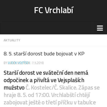
FC Vrchlabí
Stadion
AKTUALITY
Sportoviště
8. 5. starší dorost bude bojovat v KP
Kontakt-rezervace
BY
LUDĚK VOJTÍŠEK
· 7.5.2018
Ceník
Starší dorost ve sváteční den nemá
Fotogalerie
odpočinek a přivítá ve Vejsplaších
Klub
mužstvo
Č. Kostelec/Č. Skalice. Zápas se
Kontakt
hraje 8. 5. od 17:00. Vrchlabští chtějí
Vedení
zabojovat ještě o třetí příčku v tabulce
Historie