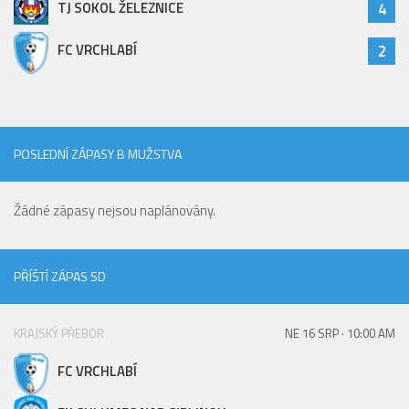
TJ SOKOL ŽELEZNICE
4
FC VRCHLABÍ
2
POSLEDNÍ ZÁPASY B MUŽSTVA
Žádné zápasy nejsou naplánovány.
PŘÍŠTÍ ZÁPAS SD
KRAJSKÝ PŘEBOR
NE 16 SRP · 10:00 AM
FC VRCHLABÍ