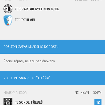
FC SPARTAK RYCHNOV N/KN.
FC VRCHLABÍ
POSLEDNÍ ZÁPAS MLADŠÍHO DOROSTU
Žádné zápasy nejsou naplánovány.
POSLEDNÍ ZÁPAS STARŠÍCH ŽÁKŮ
KRAJSKÝ PŘEBOR
NE 14 ČVN · 1:30 PM
TJ SOKOL TŘEBEŠ
10