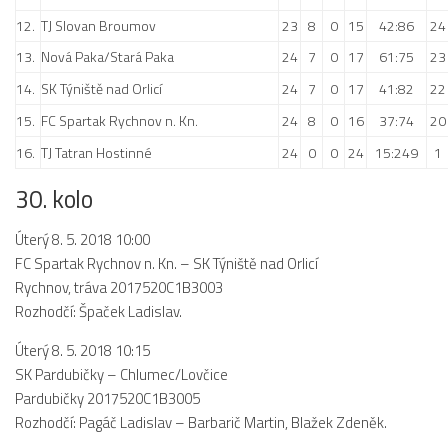
2019/20
12.
TJ Slovan Broumov
23
8
0
15
42:86
24
2018/19
13.
Nová Paka/Stará Paka
24
7
0
17
61:75
23
2017/18
14.
SK Týniště nad Orlicí
24
7
0
17
41:82
22
2014/15
15.
FC Spartak Rychnov n. Kn.
24
8
0
16
37:74
20
2015/16
16.
TJ Tatran Hostinné
24
0
0
24
15:249
1
2016/17
30. kolo
Vzkazy
Úterý 8. 5. 2018 10:00
B tým
FC Spartak Rychnov n. Kn.
–
SK Týniště nad Orlicí
Zápasy MB 2026/27
Rychnov, tráva
2017520C1B3003
Rozhodčí: Špaček Ladislav.
Hráči
Realizační tým
Úterý 8. 5. 2018 10:15
SK Pardubičky
–
Chlumec/Lovčice
Historie MB
Pardubičky
2017520C1B3005
Zápasy MB 2025/26
Rozhodčí: Pagáč Ladislav – Barbarič Martin, Blažek Zdeněk.
Zápasy MB 2024/25