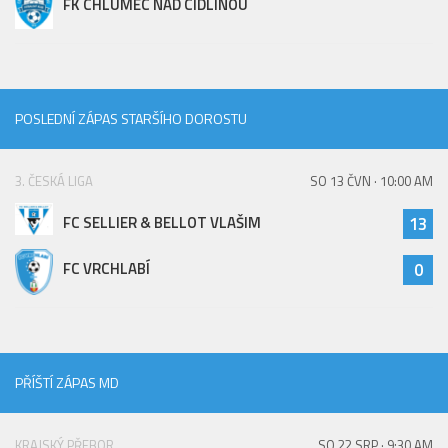
FK CHLUMEC NAD CIDLINOU
POSLEDNÍ ZÁPAS STARŠÍHO DOROSTU
3. ČESKÁ LIGA
SO 13 ČVN · 10:00 AM
FC SELLIER & BELLOT VLAŠIM
13
FC VRCHLABÍ
0
PŘÍŠTÍ ZÁPAS MD
KRAJSKÝ PŘEBOR
SO 22 SRP · 9:30 AM