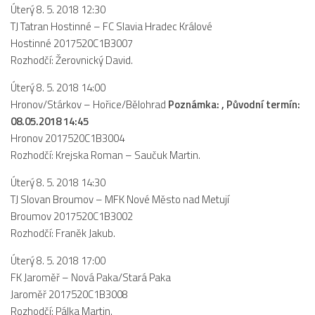
Úterý 8. 5. 2018 12:30
2023/24
TJ Tatran Hostinné
–
FC Slavia Hradec Králové
Hostinné
2017520C1B3007
2022/23
Rozhodčí: Žerovnický David.
2020/21
Úterý 8. 5. 2018 14:00
2019/20
Hronov/Stárkov
–
Hořice/Bělohrad
Poznámka: , Původní termín:
2018/19
08.05.2018 14:45
Tabulka
Hronov
2017520C1B3004
Rozhodčí: Krejska Roman – Saučuk Martin.
St. dorost
Úterý 8. 5. 2018 14:30
Zápasy SD 2026/27
TJ Slovan Broumov
–
MFK Nové Město nad Metují
Hráči
Broumov
2017520C1B3002
Rozhodčí: Franěk Jakub.
Realizační tým
Zápasy
Úterý 8. 5. 2018 17:00
FK Jaroměř
–
Nová Paka/Stará Paka
Ml. dorost
Jaroměř
2017520C1B3008
Zápasy MD
Rozhodčí: Pálka Martin.