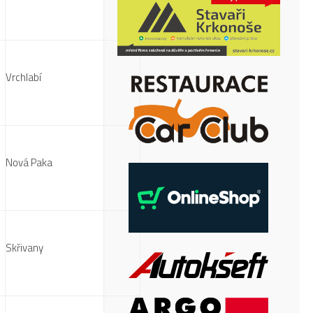
Vrchlabí
Nová Paka
Skřivany