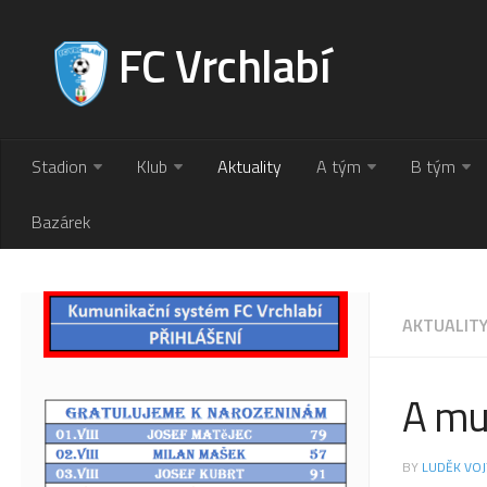
FC Vrchlabí
Stadion
Klub
Aktuality
A tým
B tým
Bazárek
AKTUALIT
A mu
BY
LUDĚK VOJ