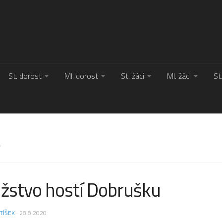
St. dorost
Ml. dorost
St. žáci
Ml. žáci
St
Y
žstvo hostí Dobrušku
TÍŠEK
· 28.8.2020