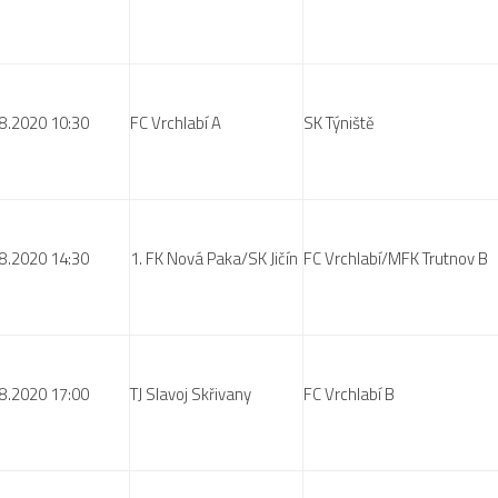
8.2020 10:30
FC Vrchlabí A
SK Týniště
8.2020 14:30
1. FK Nová Paka/SK Jičín
FC Vrchlabí/MFK Trutnov B
8.2020 17:00
TJ Slavoj Skřivany
FC Vrchlabí B