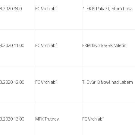
8.2020 9:00
FC Vrchlabí
1. FK N Paka/TJ Stará Paka
8.2020 11:00
FC Vrchlabí
FKM Javorka/SK Miletín
8.2020 12:00
FC Vrchlabí
TJ Dvůr Králové nad Labem
8.2020 13:00
MFK Trutnov
FC Vrchlabí