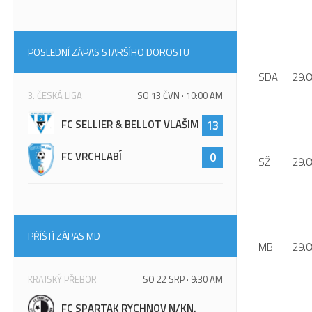
POSLEDNÍ ZÁPAS STARŠÍHO DOROSTU
SDA
29.0
3. ČESKÁ LIGA
SO 13 ČVN · 10:00 AM
FC SELLIER & BELLOT VLAŠIM
13
FC VRCHLABÍ
0
SŽ
29.0
PŘÍŠTÍ ZÁPAS MD
MB
29.0
KRAJSKÝ PŘEBOR
SO 22 SRP · 9:30 AM
FC SPARTAK RYCHNOV N/KN.