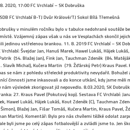
 8. 2020, 17:00 FC Vrchlabí – SK Dobruška
SDB FC Vrchlabí B-TJ Dvůr Králové/TJ Sokol Bílá Třemešná
brušky v minulém ročníku bylo v tabulce nedohrané soutěže b
místě. Vzájemný zápas však u nás ve Vesplachách skončil jejich
ili jedinou vstřelenou brankou.
11. 8. 2019 FC Vrchlabí – SK Dob
 Vrchlabí:
Švejdar Jan, Hanuš Marek, Hawel Lukáš, Hájek Lukáš
 Patrik (54. Blažej Jan), Fink Jan, Tauchman Zdeněk (84. Matěják
 Slavík Michal), Kučera Martin (79. Žďárský Petr) Kraus Pavel.
as se nám z pohledu střelecké produktivity nevydařil. Bohužel 
nící činnosti jsme inkasovali a do konce utkání, kdy jsme měli 
e nám výsledek zkorigovat již nepovedlo.
8.03.2020,
SK Dobruška
Branka: 27. Kraus Pavel (Pokutový kop). Sestava FC Vrchlabí: Jan
k, Hawel Lukáš, Hájek Lukáš, Kout Zdeněk (C), Tauchman Zdeně
Šimon), Blažej Jan, Fišar Tomáš, Kučera Martin, Kraus Pavel, Ž
man Martin).
Komentář:
Bylo pro nás chvílemi těžké odolat zarpu
le byli jsme po celý zápas fotbalovější a zvládli jsme to. Jen š