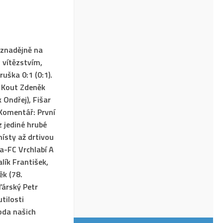
eznadějně na
 vítězstvím,
ruška 0:1 (0:1).
, Kout Zdeněk
 Ondřej), Fišar
Komentář:
První
z jediné hrubé
místy až drtivou
-FC Vrchlabí A
alík František,
k (78.
ďárský Petr
tilosti
koda našich