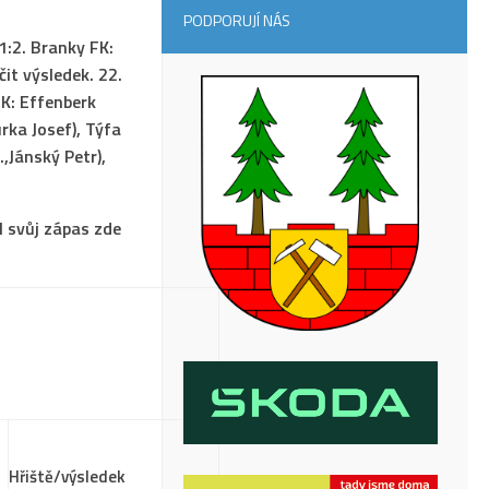
PODPORUJÍ NÁS
1:2. Branky FK:
it výsledek. 22.
FK: Effenberk
rka Josef), Týfa
,Jánský Petr),
l svůj zápas zde
Hřiště/výsledek