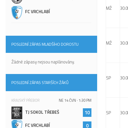
MŽ
30.0
FC VRCHLABÍ
MŽ
30.0
POSLEDNÍ ZÁPAS MLADŠÍHO DOROSTU
Žádné zápasy nejsou naplánovány.
SP
30.0
POSLEDNÍ ZÁPAS STARŠÍCH ŽÁKŮ
KRAJSKÝ PŘEBOR
NE 14 ČVN · 1:30 PM
TJ SOKOL TŘEBEŠ
10
SP
30.0
FC VRCHLABÍ
0