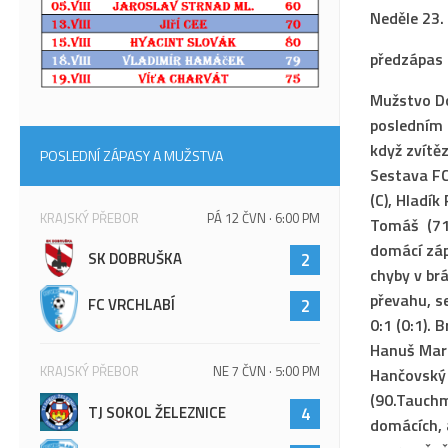
Neděle 23.
předzápas 
Mužstvo Do
posledním 
když zvítěz
POSLEDNÍ ZÁPASY A MUŽSTVA
Sestava FC
(C), Hladík
KRAJSKÝ PŘEBOR
PÁ 12 ČVN · 6:00 PM
Tomáš (71.
domácí záp
SK DOBRUŠKA
2
chyby v brá
převahu, s
FC VRCHLABÍ
2
0:1 (0:1). 
Hanuš Mare
KRAJSKÝ PŘEBOR
NE 7 ČVN · 5:00 PM
Hančovský 
(90.Tauch
TJ SOKOL ŽELEZNICE
4
domácích, a