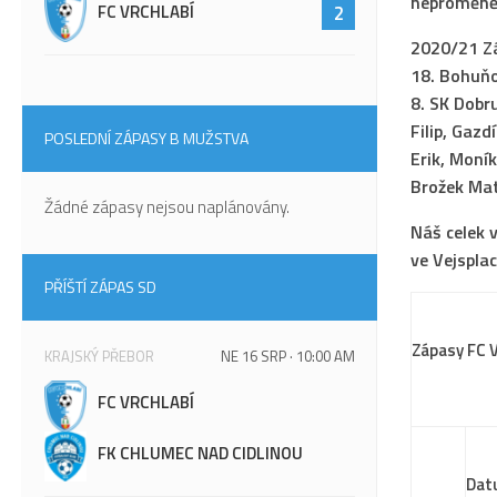
neproměněn
FC VRCHLABÍ
2
2020/21 Z
18. Bohuňo
8. SK Dobru
Filip, Gaz
POSLEDNÍ ZÁPASY B MUŽSTVA
Erik, Moník
Brožek Mat
Žádné zápasy nejsou naplánovány.
Náš celek 
ve Vejspla
PŘÍŠTÍ ZÁPAS SD
Zápasy FC V
KRAJSKÝ PŘEBOR
NE 16 SRP · 10:00 AM
FC VRCHLABÍ
FK CHLUMEC NAD CIDLINOU
Dat