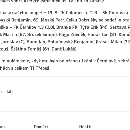
ých šancí, kterých jsme měli asi tak na tři zápasy.
ápasy našeho soupeře
: 15. 8. FK Chlumec n. C. B – SK Dobruška 
vský Benjamin, 69. Jánský Petr. Celku Dobrušky se podařilo otoč
ška – FK Černilov 1:3 (0:0). Branka FK: Týfa Erik (PK). Sestava 
dík Martin (87. Brožek Šimon), Pago Zdeněk, Huňák Jan (81. Komů
 Jaroslav (C), Bano Jan, Bohuňovský Benjamin, Jirásek Milan (72.
ouš, Štětina Tomáš (61. Danč Lukáš).
v minulém kole, když mu bylo odloženo utkání v Černilově, sehrá
chách s celkem TJ Třebeš
.
rchlabí
um
Domácí
Hosté