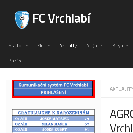
FC Vrchlabí
Stadion
Klub
Aktuality
A tým
B tým
Bazárek
AKTUALIT
AGRO 
Vrch