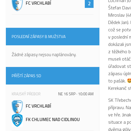
Lochman Jos
FC VRCHLABÍ
2
Štefan Davi
Miroslav (4
Dědek Jan).
což se potvr
v poslední 
POSLEDNÍ ZÁPASY B MUŽSTVA
dokázali js
z těžkého b
Žádné zápasy nejsou naplánovány.
museli otáč
úřadovat st
zápasu úpln
PŘÍŠTÍ ZÁPAS SD
to pašák.
Kerekanič st
KRAJSKÝ PŘEBOR
NE 16 SRP · 10:00 AM
SK Třebecho
FC VRCHLABÍ
přípravu. N
ve hře. Jin
FK CHLUMEC NAD CIDLINOU
situace a p
dvěma góly 