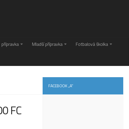
. přípravka
Mladší přípravka
Fotbalová školka
FACEBOOK „A“
00 FC