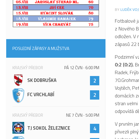
BY
LUDĚK VOJ
Fotbalové j
z Nového By
odložen. V 
zápasů 22 
POSLEDNÍ ZÁPASY A MUŽSTVA
Podzimní v
0:2 (0:2).
B
KRAJSKÝ PŘEBOR
PÁ 12 ČVN · 6:00 PM
Radek, Frýb
70.Grohman 
SK DOBRUŠKA
2
Vojtěch, Pe
FC VRCHLABÍ
2
domácích zo
stran velmi
odpovídá děn
KRAJSKÝ PŘEBOR
NE 7 ČVN · 5:00 PM
V prvním ja
TJ SOKOL ŽELEZNICE
4
přivezli pl