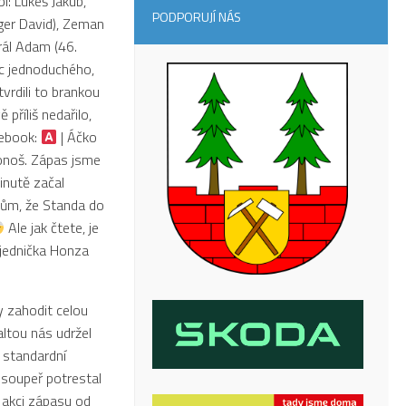
í: Lukeš Jakub,
PODPORUJÍ NÁS
ger David), Zeman
rál Adam (46.
ic jednoduchého,
tvrdili to brankou
příliš nedařilo,
cebook:
| Áčko
konoš. Zápas jsme
inutě začal
kům, že Standa do
Ale jak čtete, je
 jednička Honza
y zahodit celou
altou nás udržel
a standardní
 soupeř potrestal
 akci zápasu od