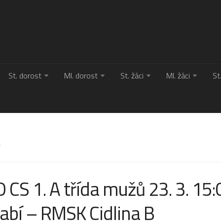
St. dorost
Ml. dorost
St. žáci
Ml. žáci
St
Y
CS 1. A třída mužů 23. 3. 15:
labí – RMSK Cidlina B