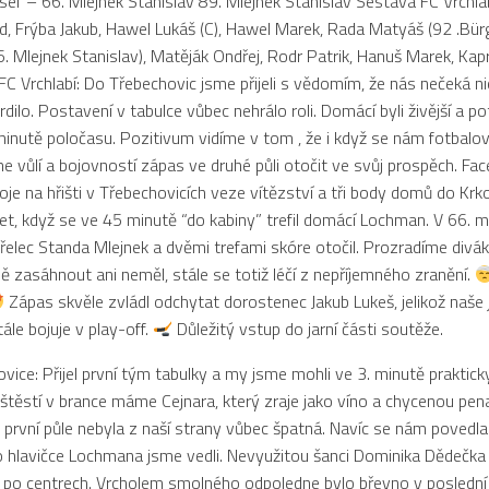
ef – 66. Mlejnek Stanislav 89. Mlejnek Stanislav Sestava FC Vrchlab
d, Frýba Jakub, Hawel Lukáš (C), Hawel Marek, Rada Matyáš (92 .Bür
6. Mlejnek Stanislav), Matěják Ondřej, Rodr Patrik, Hanuš Marek, Kap
 FC Vrchlabí: Do Třebechovic jsme přijeli s vědomím, že nás nečeká n
dilo. Postavení v tabulce vůbec nehrálo roli. Domácí byli živější a po
minutě poločasu. Pozitivum vidíme v tom , že i když se nám fotbalově 
me vůlí a bojovností zápas ve druhé půli otočit ve svůj prospěch. Fa
oje na hřišti v Třebechovicích veze vítězství a tři body domů do Kr
et, když se ve 45 minutě “do kabiny” trefil domácí Lochman. V 66. m
řelec Standa Mlejnek a dvěmi trefami skóre otočil. Prozradíme divá
ě zasáhnout ani neměl, stále se totiž léčí z nepříjemného zranění.
Zápas skvěle zvládl odchytat dorostenec Jakub Lukeš, jelikož naše
ále bojuje v play-off.
Důležitý vstup do jarní části soutěže.
vice: Přijel první tým tabulky a my jsme mohli ve 3. minutě praktick
aštěstí v brance máme Cejnara, který zraje jako víno a chycenou pen
ak první půle nebyla z naší strany vůbec špatná. Navíc se nám povedl
o hlavičce Lochmana jsme vedli. Nevyužitou šanci Dominika Dědečka
po centrech. Vrcholem smolného odpoledne bylo břevno v poslední