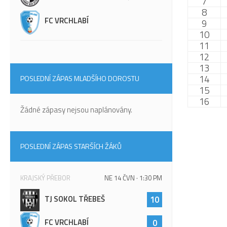
7
8
FC VRCHLABÍ
9
10
11
12
13
14
POSLEDNÍ ZÁPAS MLADŠÍHO DOROSTU
15
16
Žádné zápasy nejsou naplánovány.
POSLEDNÍ ZÁPAS STARŠÍCH ŽÁKŮ
KRAJSKÝ PŘEBOR
NE 14 ČVN · 1:30 PM
TJ SOKOL TŘEBEŠ
10
FC VRCHLABÍ
0