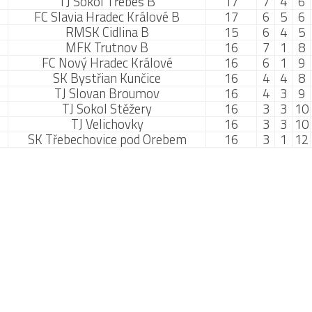
TJ Sokol Třebeš B
17
7
4
6
FC Slavia Hradec Králové B
17
6
5
6
RMSK Cidlina B
15
6
4
5
MFK Trutnov B
16
7
1
8
FC Nový Hradec Králové
16
6
1
9
SK Bystřian Kunčice
16
4
4
8
TJ Slovan Broumov
16
4
3
9
TJ Sokol Stěžery
16
3
3
10
TJ Velichovky
16
3
3
10
SK Třebechovice pod Orebem
16
3
1
12