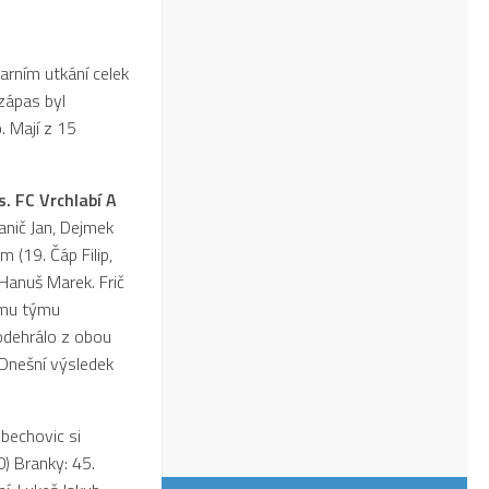
arním utkání celek
zápas byl
. Mají z 15
s. FC Vrchlabí A
anič Jan, Dejmek
 (19. Čáp Filip,
Hanuš Marek. Frič
nímu týmu
odehrálo z obou
 Dnešní výsledek
ebechovic si
0) Branky: 45.