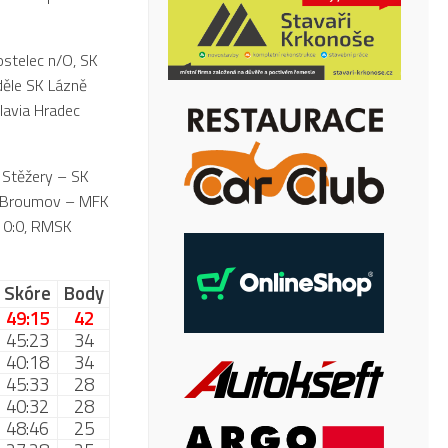
stelec n/O, SK
děle SK Lázně
lavia Hradec
l Stěžery – SK
an Broumov – MFK
y 0:0, RMSK
Skóre
Body
49:15
42
45:23
34
40:18
34
45:33
28
40:32
28
48:46
25