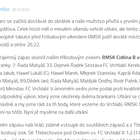
TÍŠEK
· 20.3.2025
aro se začíná dostávat do obrátek a naše mužstvo přivítá v prvním j
džova. Celek hostí měl o minulém víkendu sehrát utkáni, ale tento 
neúplné tabulce před fotbalovým víkendem RMSK patří deváté místo
bodů a skóre 26:22.
zájemný zápas skončil naším tříbodovým ziskem.
RMSK Cidlina B v
ranky: 7. Rada Matyáš 33. Dejmek Radek Sestava FC Vrchlabí: Kerek
a Jakub, Hawel Lukáš (C), Hawel Marek, Mlejnek Stanislav, Kaprál Adam
Matyáš, 89.Dědek Jan), Rada Matyáš, Matěják Ondřej, Rodr Patrik, 
trů Miroslav. FC Vrchlabí: V úmorném vedru jsme podali proti kvalit
dpovědný výkon, který jsme okořenily dvěma brankami. Utkání se 
 slušně a my jsme rádi za tři body, které vezeme do Vrchlabí. RMSK:
í na hřišti. Nyní již myslíme na další utkání.
rním zápasu naši hráči zdárně vstoupili do soutěžních zápasů a z Tř
ný bodový zisk. SK Třebechovice pod Orebem vs. FC Vrchlabí A 1:2 (1: