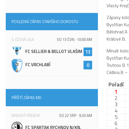
Vlasty Krejč
Zápasy kola
POSLEDNÍ ZÁPAS STARŠÍHO DOROSTU
Bystřian Ku
Bělohrad A 
Králové B.
3. ČESKÁ LIGA
SO 13 ČVN · 10:00 AM
Minulé kolo
FC SELLIER & BELLOT VLAŠIM
13
Bystřian Ku
FC VRCHLABÍ
0
Trutnov B 1
Cildlina B 
Pořadí
1
2
PŘÍŠTÍ ZÁPAS MD
3
4
KRAJSKÝ PŘEBOR
SO 22 SRP · 9:30 AM
5
6
FC SPARTAK RYCHNOV N/KN.