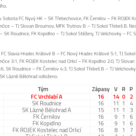
ího.
: Sobota FC Nyvý HK – SK Třebechovice, FK Černilov – FK ROJEK Ko
nčice – TJ Slovan Broumov, MFK Trutnov B – TJ Sokol Třebeš B. Ne
– SK Roudnice, FK Kopidlno – TJ Sokol Stěžery, TJ Velichovky – FC S
: FC Slavia Hradec Králové B – FC Nový Hradec Králové 5:1, TJ Soko
nčice 3:1, FK ROJEK Kostelec nad Orlicí – FK Kopidlno 2:0, TJ Slov
:6, SK Roudnice – FK Černilov 4:3, TJ Sokol Třebeš B – TJ Velichovk
– SK Lázně Bělohrad odloženo.
Tým
Zápasy
V
R
P
FC Vrchlabí A
16
14
0
2
SK Roudnice
16
11
1
4
SK Lázně Bělohrad A
15
11
1
3
FK Černilov
16
9
1
6
FK Kopidlno
16
9
1
6
FK ROJEK Kostelec nad Orlicí
16
8
1
7