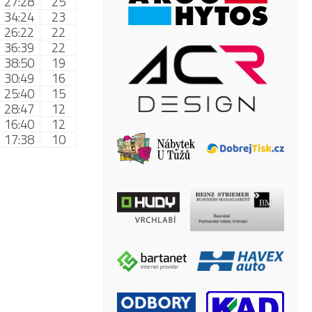
27:28
25
34:24
23
26:22
22
36:39
22
38:50
19
30:49
16
25:40
15
28:47
12
16:40
12
17:38
10