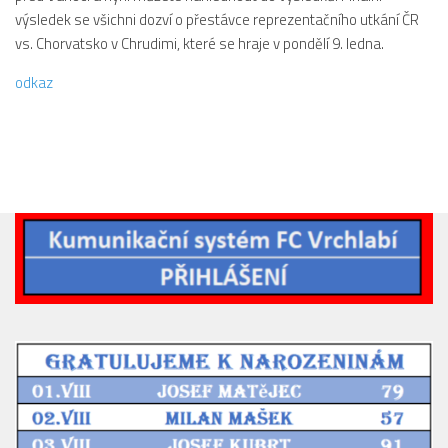
výsledek se všichni dozví o přestávce reprezentačního utkání ČR
Dokumenty
vs. Chorvatsko v Chrudimi, které se hraje v pondělí 9. ledna.
Aktuality
odkaz
A tým
Zápasy MA 2026/27
Hráči
Realizační tým
Historie
Zápasy 2025/26
Zápasy 2024/25
2023/24
2022/23
2021/22
2020/21