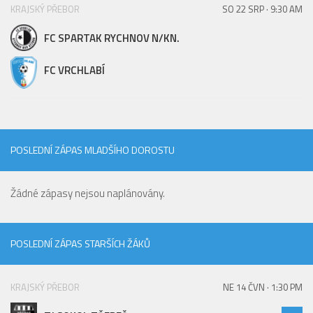
St. přípravka
KRAJSKÝ PŘEBOR
SO 22 SRP · 9:30 AM
Hráči
FC SPARTAK RYCHNOV N/KN.
Rozpis zápasů
FC VRCHLABÍ
Realizační tým
Mladší přípravka
Zápasy
POSLEDNÍ ZÁPAS MLADŠÍHO DOROSTU
Realizační tým
Fotbalová školka
Žádné zápasy nejsou naplánovány.
Kontakty
Vzkazy
POSLEDNÍ ZÁPAS STARŠÍCH ŽÁKŮ
Bazárek
KRAJSKÝ PŘEBOR
NE 14 ČVN · 1:30 PM