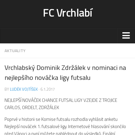
FC Vrchlabí
Stadion
AKTUALITY
Sportoviště
Vrchlabský Dominik Zdržálek v nominaci na
Kontakt-rezervace
nejlepšího nováčka ligy futsalu
Ceník
BY
LUDĚK VOJTÍŠEK
· 6.1.2017
Fotogalerie
NEJLEPŠÍ NOVÁČEK CHANCE FUTSAL LIGY VZEJDE Z TROJICE
Klub
CARLOS, ORDELT, ZDRŽÁLEK
Kontakt
Poprvé v historii se Komise futsalu rozhodla vyhlásit anketu
Vedení
Nejlepší nováček 1. futsalové ligy. Internetové hlasování skončilo
Historie
před Vánoci a nyní můžete nahlédnout do výsledků. Finální