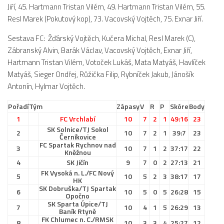
Jiří, 45. Hartmann Tristan Vilém, 49. Hartmann Tristan Vilém, 55.
Resl Marek (Pokutový kop), 73. Vacovský Vojtěch, 75. Exnar Jiří.
Sestava FC: Žďárský Vojtěch, Kučera Michal, Resl Marek (C),
Zábranský Alvin, Barák Václav, Vacovský Vojtěch, Exnar Jiří,
Hartmann Tristan Vilém, Votoček Lukáš, Mata Matyáš, Havlíček
Matyáš, Sieger Ondřej, Růžička Filip, Rybníček Jakub, Jánošík
Antonín, Hylmar Vojtěch.
Pořadí
Tým
Zápasy
V
R
P
Skóre
Body
1
FC Vrchlabí
10
7
2
1
49:16
23
SK Solnice/TJ Sokol
2
10
7
2
1
39:7
23
Černíkovice
FC Spartak Rychnov nad
3
10
7
1
2
37:17
22
Kněžnou
4
SK Jičín
9
7
0
2
27:13
21
FK Vysoká n. L./FC Nový
5
10
5
2
3
38:17
17
HK
SK Dobruška/TJ Spartak
6
10
5
0
5
26:28
15
Opočno
SK Sparta Úpice/TJ
7
10
4
1
5
26:29
13
Baník Rtyně
FK Chlumec n. C./RMSK
8
10
3
3
4
25:27
12