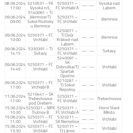
08.06.2024
5210531 – FK
5250371 –
Vysoká nad
— : —
17:00
Vysoká n/L.
FC Vrchlabí A
Labem
5140061 – TJ
09.06.2024
Jilemnice/TJ
5250371 –
— : —
Jilemnice
09:00
Sokol Roztoky
FC Vrchlabí
u Jilemnice
5250071 –
09.06.2024
5250371 – FC
TJ Dvůr
— : —
Jilemnice
10:00
Vrchlabí
Králové nad
Labem
09.06.2024
5330391 – TJ
5250371 –
— : —
Svitavy
14:15
Svitavy
FC Vrchlabí
5240091 –
SK
09.06.2024
5250371 – FC
Dobruška/TJ
— : —
Vrchlabí
14:45
Vrchlabí
Spartak
Opočno
5210281 –
09.06.2024
5250371 – FC
TJ Sokol
— : —
Vrchlabí
17:00
Vrchlabí B
Nepolisy
5210441 – SK
11.06.2024
5250371 –
Třebechovice
— : —
Třebechovice
17:00
FC Vrchlabí
pod Orebem
15.06.2024
5250321 – MFK
5250371 –
Horní Staré
— : —
10:30
Trutnov B
FC Vrchlabí A
Město
15.06.2024
5250371 – FC
5320211 –
— : —
Vrchlabí
11:00
Vrchlabí
SK Nemošice
15.06.2024
5250371 – FC
5250171 –
— : —
Vrchlabí
13:30
Vrchlabí
TJ Lánov