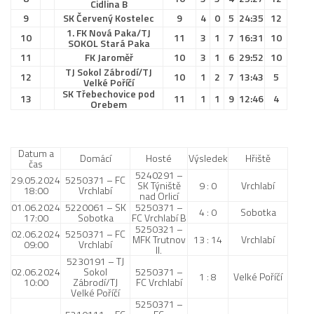
Cidlina B
9
SK Červený Kostelec
9
4
0
5
24:35
12
1. FK Nová Paka/TJ
10
11
3
1
7
16:31
10
SOKOL Stará Paka
11
FK Jaroměř
10
3
1
6
29:52
10
TJ Sokol Zábrodí/TJ
12
10
1
2
7
13:43
5
Velké Poříčí
SK Třebechovice pod
13
11
1
1
9
12:46
4
Orebem
Datum a
Domácí
Hosté
Výsledek
Hřiště
čas
5240291 –
29.05.2024
5250371 – FC
SK Týniště
9 : 0
Vrchlabí
18:00
Vrchlabí
nad Orlicí
01.06.2024
5220061 – SK
5250371 –
4 : 0
Sobotka
17:00
Sobotka
FC Vrchlabí B
5250321 –
02.06.2024
5250371 – FC
MFK Trutnov
13 : 14
Vrchlabí
09:00
Vrchlabí
II.
5230191 – TJ
02.06.2024
Sokol
5250371 –
1 : 8
Velké Poříčí
10:00
Zábrodí/TJ
FC Vrchlabí
Velké Poříčí
5250371 –