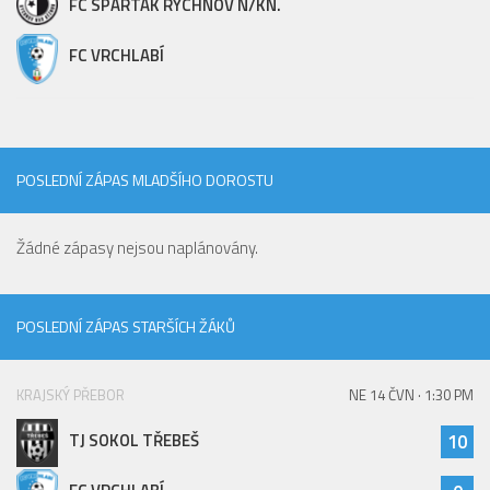
FC SPARTAK RYCHNOV N/KN.
FC VRCHLABÍ
POSLEDNÍ ZÁPAS MLADŠÍHO DOROSTU
Žádné zápasy nejsou naplánovány.
POSLEDNÍ ZÁPAS STARŠÍCH ŽÁKŮ
KRAJSKÝ PŘEBOR
NE 14 ČVN · 1:30 PM
TJ SOKOL TŘEBEŠ
10