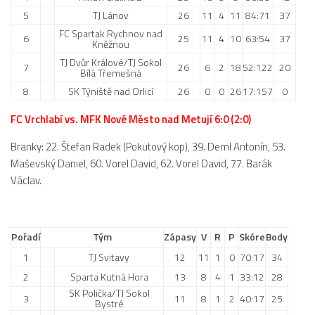
5
TJ Lánov
26
11
4
11
84:71
37
FC Spartak Rychnov nad
6
25
11
4
10
63:54
37
Kněžnou
TJ Dvůr Králové/TJ Sokol
7
26
6
2
18
52:122
20
Bílá Třemešná
8
SK Týniště nad Orlicí
26
0
0
26
17:157
0
FC Vrchlabí vs. MFK Nové Město nad Metují 6:0 (2:0)
Branky: 22. Štefan Radek (Pokutový kop), 39. Deml Antonín, 53.
Maševský Daniel, 60. Vorel David, 62. Vorel David, 77. Barák
Václav.
Pořadí
Tým
Zápasy
V
R
P
Skóre
Body
1
TJ Svitavy
12
11
1
0
70:17
34
2
Sparta Kutná Hora
13
8
4
1
33:12
28
SK Polička/TJ Sokol
3
11
8
1
2
40:17
25
Bystré