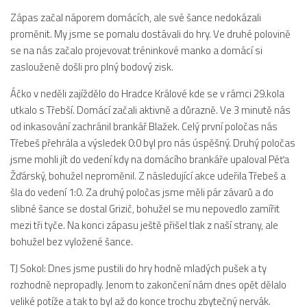
Dokumenty
Zápas začal náporem domácích, ale své šance nedokázali
proměnit. My jsme se pomalu dostávali do hry. Ve druhé polovině
Aktuality
se na nás začalo projevovat tréninkové manko a domácí si
A tým
zaslouženě došli pro plný bodový zisk.
Zápasy MA 2026/27
Áčko v neděli zajíždělo do Hradce Králové kde se v rámci 29.kola
utkalo s Třebší. Domácí začali aktivně a důrazně. Ve 3 minutě nás
Hráči
od inkasování zachránil brankář Blažek. Celý první poločas nás
Realizační tým
Třebeš přehrála a výsledek 0:0 byl pro nás úspěšný. Druhý poločas
Historie
jsme mohli jít do vedení kdy na domácího brankáře upaloval Péťa
Žďárský, bohužel neproměnil. Z následující akce udeřila Třebeš a
Zápasy 2025/26
šla do vedení 1:0. Za druhý poločas jsme měli pár závarů a do
Zápasy 2024/25
slibné šance se dostal Grizič, bohužel se mu nepovedlo zamířit
mezi tři tyče. Na konci zápasu ještě přišel tlak z naší strany, ale
2023/24
bohužel bez vyložené šance.
2022/23
TJ Sokol: Dnes jsme pustili do hry hodně mladých pušek a ty
2021/22
rozhodně nepropadly. Jenom to zakončení nám dnes opět dělalo
2020/21
veliké potíže a tak to byl až do konce trochu zbytečný nervák.