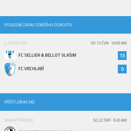
POSLEDNÍ ZÁPAS STARŠÍHO DOROSTU
3. ČESKÁ LIGA
SO 13 ČVN · 10:00 AM
FC SELLIER & BELLOT VLAŠIM
13
FC VRCHLABÍ
0
PŘÍŠTÍ ZÁPAS MD
KRAJSKÝ PŘEBOR
SO 22 SRP · 9:30 AM