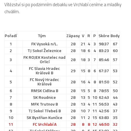
2019/20
Vítězství si po podzimním debaklu ve Vrchlabí ceníme a mladíky
chválím.
2018/19
2017/18
2014/15
Pořadí
Tým
Zápasy
V
R
P
Skóre
Body
2015/16
1
FK Vysoká n/L.
28
21
4
3
98:37
67
2
TJ Sokol Železnice
28
18
6
4
83:23
60
2016/17
FK ROJEK Kostelec nad
3
28
18
3
7
85:46
57
Vzkazy
Orlicí
FC Slavia Hradec
B tým
4
29
15
8
6
67:37
53
Králové B
FC Nový Hradec
5
Zápasy MB 2026/27
28
16
4
8
81:50
52
Králové
6
RMSK Cidlina B
28
15
5
8
78:55
50
Hráči
7
SK Roudnice
28
13
5
10
62:43
44
Realizační tým
8
MFK Trutnov B
28
13
4
11
56:53
43
9
Historie MB
TJ Sokol Třebeš B
28
10
7
11
42:56
37
10
SK Bystřian Kunčice
28
11
2
15
63:83
35
Zápasy MB 2025/26
11
FC Vrchlabí A
28
8
8
12
46:50
32
Zápasy MB 2024/25
12
TJ Sokol Stěžery
29
9
5
15
53:83
32