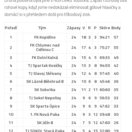
Druhá polovina byla plně v režii celku Sobotka. Zápas rozhodly dva
Hráči
rohové kopy, když jsme nedokázali eliminovat gólové hlavičky a
domácí si s přehledem došli pro tříbodový zisk.
Realizační tým
Zápasy
Pořadí
Tým
Zápasy
V
R
P
Skóre
Body
St. žáci
1
FK Kopidlno
24
18
3
3
94:21
57
FK Chlumec nad
Zápasy SŽ 2025/26
2
24
17
4
3
75:27
55
Cidlinou C
Hráči
3
FK Dolní Kalná
24
15
4
5
69:33
49
4
TJ Spartak Kosičky
24
13
3
8
94:50
42
Realizační tým
5
TJ Slavoj Skřivany
24
12
4
8
57:45
40
Zápasy
6
SK Lázně Bělohrad B
24
10
6
8
45:46
36
Ml. žáci
7
SK Sobotka
24
11
2
11
60:60
35
Hráči
8
TJ Sokol Nepolisy
24
9
6
9
56:53
33
9
SK Sparta Úpice
24
9
6
9
47:62
33
Realizační tým
10
1. FK Nová Paka
24
9
3
12
39:48
30
Zápasy
11
SK Jičín B
24
7
5
12
47:60
26
Výsledky
12
TJ SOKOL Stará Paka
24
5
4
15
32:80
19