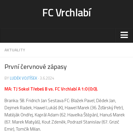
FC Vrchlabí
Stadion
AKTUALITY
Sportoviště
První červnové zápasy
Kontakt-rezervace
BY
LUDĚK VOJTÍŠEK
· 3.6.2024
Ceník
MA: TJ Sokol Třebeš B vs. FC Vrchlabí A 1:0 (0:0).
Fotogalerie
Klub
Branka: 58. Fridrich Jan Sestava FC: Blažek Pavel, Dědek Jan,
Dejmek Radek, Hawel Lukáš (K), Hawel Marek (36. Žďárský Petr),
Kontakt
Matěják Ondřej, Kaprál Adam (62. Havelka Štěpán), Hanuš Marek
Vedení
(67. Marek Matyáš), Kout Zdeněk, Podrazil Stanislav (67. Grizič
Emir), Tomčík Milan.
Historie