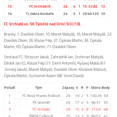
St. přípravka
13
FC Vrchlabí B
24
4
1
19
32:82
13
Hráči
14
TJ Jiskra Kocbeře
24
3
1
20
40:120
10
Rozpis zápasů
FC Vrchlabí vs. SK Týniště nad Orlicí 9:0 (7:0).
Realizační tým
Branky: 7. Davídek Oliver, 10. Marek Matyáš, 16. Marek Matyáš, 23.
Mladší přípravka
Davídek Oliver, 26. Klazar Filip, 37. Čipkala Martin, 38. Čipkala
Martin, 69. Čipkala Martin, 71. Davídek Oliver.
Zápasy
Sestava FC: Strasser Jakub, Zahradník Jan, Grohman Matyáš,
Realizační tým
Dědek Jan (C), Klazar Filip (77. Deml Antonín), Ryšavý Matěj (61
Fotbalová školka
.Srnský Jakub), Marek Matyáš, Davídek Oliver, Křivánek Matouš,
Čipkala Martin, Suchomel Adam (68. Vorel David).
Kontakty
Vzkazy
Pořadí
Tým
Zápasy
V
R
P
Skóre
Body
Bazárek
1
FC Nový Hradec Králové
26
19
2
5
100:26
59
2
FK Jaroměř
26
17
4
5
96:37
55
3
FC Vrchlabí
26
15
3
8
71:49
48
4
RMSK Cidlina B
25
13
3
9
86:53
42