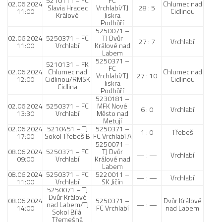
5210111 – FC
FC
02.06.2024
Chlumec nad
Slavia Hradec
Vrchlabí/TJ
28 : 5
11:00
Cidlinou
Králové
Jiskra
Podhůří
5250071 –
02.06.2024
5250371 – FC
TJ Dvůr
27 : 7
Vrchlabí
11:00
Vrchlabí
Králové nad
Labem
5250371 –
5210131 – FK
FC
02.06.2024
Chlumec nad
Chlumec nad
Vrchlabí/TJ
27 : 10
12:00
Cidlinou/RMSK
Cidlinou
Jiskra
Cidlina
Podhůří
5230181 –
02.06.2024
5250371 – FC
MFK Nové
6 : 0
Vrchlabí
13:30
Vrchlabí
Město nad
Metují
02.06.2024
5210451 – TJ
5250371 –
1 : 0
Třebeš
17:00
Sokol Třebeš B
FC Vrchlabí A
5250071 –
08.06.2024
5250371 – FC
TJ Dvůr
— : —
Vrchlabí
09:00
Vrchlabí
Králové nad
Labem
08.06.2024
5250371 – FC
5220011 –
— : —
Vrchlabí
11:00
Vrchlabí
SK Jičín
5250071 – TJ
Dvůr Králové
08.06.2024
5250371 –
Dvůr Králové
nad Labem/TJ
— : —
14:00
FC Vrchlabí
nad Labem
Sokol Bílá
Třemešná