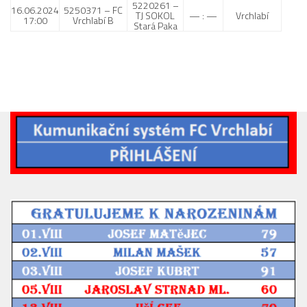
5220261 –
16.06.2024
5250371 – FC
TJ SOKOL
— : —
Vrchlabí
17:00
Vrchlabí B
Stará Paka