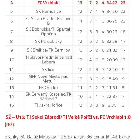
4
FC Vrchlabí
13
7
2
4
34:22
23
5
SK Nemošice
12
7
1
4
34:20
22
FC Slavia Hradec Králové
6
11
7
1
3
36:25
22
B
SK Dobruška/TJ Spartak
7
12
5
3
4
30:27
18
Opočno
8
SK Pardubičky
12
5
2
5
32:28
17
9
SK Smiřice/FK Černilov
13
5
2
6
21:32
17
TJ Slavoj Předměřice nad
10
12
4
0
8
20:39
12
Labem
11
SK Jičín
12
2
3
7
12:26
9
MFK Nové Město nad
12
12
3
0
9
15:49
9
Metují
13
FK Orlicko
11
2
2
7
11:31
8
SK Červený Kostelec/FK
14
10
2
1
7
22:37
7
Náchod B
15
TJ Jiskra Hořice
12
0
3
9
8:36
3
SŽ – U15: TJ Sokol Zábrodí/TJ Velké Poříčí vs. FC Vrchlabí 1:8
(0:2).
Branky: 60. Baláž Miroslav – 26. Exnar Jiří, 36. Exnar Jiří, 43. Exnar