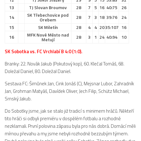
13
TJ Slovan Broumov
28
7
5
16
40:75
26
2023/24
SK Třebechovice pod
14
28
7
3
18
39:76
24
Orebem
2022/23
15
SK Miletín
28
4
4
20
35:107
16
2020/21
MFK Nové Město nad
16
28
3
1
24
40:94
10
Metují
2019/20
SK Sobotka vs. FC Vrchlabí B 4:0 (1:0).
2018/19
Tabulka
Branky: 22. Novák Jakub (Pokutový kop), 60. Klečal Tomáš, 68.
Doležal Daniel, 80. Doležal Daniel.
St. dorost
Sestava FC: Šimůnek Jan, Cink Jonáš (C), Mejsnar Lubor, Zahradník
Zápasy SD 2026/27
Jan, Grohman Matyáš, Davídek Oliver, Jech Filip, Schütz Michael,
Hráči
Srnský Jakub.
Realizační tým
Do Sobotky jsme, jak se stalo již tradicí s minimem hráčů. Někteří
Zápasy
tito hráči si odbyli premiéru v dospělém fotbalu a rozhodně
Ml. dorost
nezklamali. První polovina zápasu byla pro nás dobrá. Domácí měli
mírnou převahu a my jsme nebyli rozhodně bezzubým týmem.
Zápasy MD