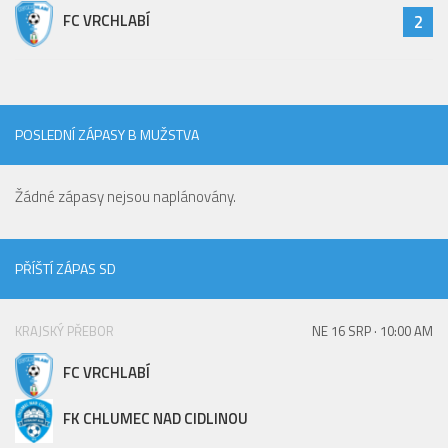
FC VRCHLABÍ
2
POSLEDNÍ ZÁPASY B MUŽSTVA
Žádné zápasy nejsou naplánovány.
PŘÍŠTÍ ZÁPAS SD
KRAJSKÝ PŘEBOR
NE 16 SRP · 10:00 AM
FC VRCHLABÍ
FK CHLUMEC NAD CIDLINOU