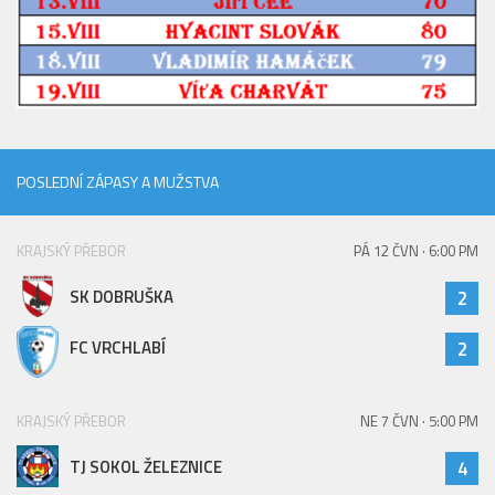
POSLEDNÍ ZÁPASY A MUŽSTVA
KRAJSKÝ PŘEBOR
PÁ 12 ČVN · 6:00 PM
SK DOBRUŠKA
2
FC VRCHLABÍ
2
KRAJSKÝ PŘEBOR
NE 7 ČVN · 5:00 PM
TJ SOKOL ŽELEZNICE
4