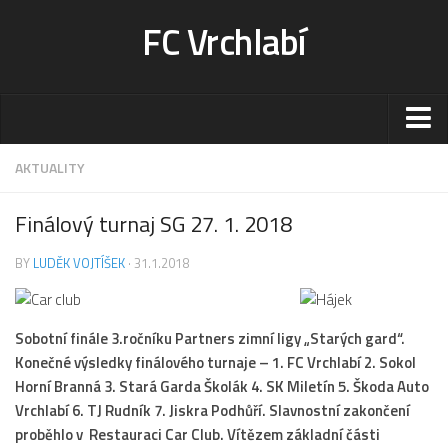
FC Vrchlabí
Stadion
AKTUALITY
Sportoviště
Finálový turnaj SG 27. 1. 2018
Kontakt-rezervace
BY
LUDĚK VOJTÍŠEK
· 31.1.2018
Ceník
Fotogalerie
Klub
Sobotní finále 3.ročníku Partners zimní ligy „Starých gard“.
Konečné výsledky finálového turnaje – 1. FC Vrchlabí 2. Sokol
Kontakt
Horní Branná 3. Stará Garda Školák 4. SK Miletín 5. Škoda Auto
Vedení
Vrchlabí 6. TJ Rudník 7. Jiskra Podhůří. Slavnostní zakončení
proběhlo v Restauraci Car Club. Vítězem základní části
Historie