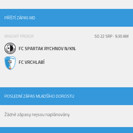
St. přípravka
Hráči
PŘÍŠTÍ ZÁPAS MD
Rozpis zápasů
Realizační tým
KRAJSKÝ PŘEBOR
SO 22 SRP · 9:30 AM
Mladší přípravka
FC SPARTAK RYCHNOV N/KN.
Zápasy
FC VRCHLABÍ
Realizační tým
Fotbalová školka
Kontakty
POSLEDNÍ ZÁPAS MLADŠÍHO DOROSTU
Vzkazy
Bazárek
Žádné zápasy nejsou naplánovány.