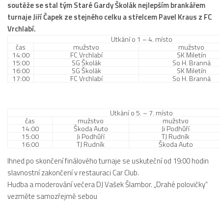
soutěže se stal tým Staré Gardy Školák nejlepším brankářem
Dokumenty
turnaje Jiří Čapek ze stejného celku a střelcem Pavel Kraus z FC
Aktuality
Vrchlabí.
Utkání o 1 – 4. místo
A tým
čas
mužstvo
mužstvo
14:00
FC Vrchlabí
SK Miletín
15:00
SG Školák
So H. Branná
Zápasy MA 2026/27
16:00
SG Školák
SK Miletín
17:00
FC Vrchlabí
So H. Branná
Hráči
Realizační tým
Historie
Utkání o 5. – 7. místo
čas
mužstvo
mužstvo
14:00
Škoda Auto
Ji Podhůří
Zápasy 2025/26
15:00
Ji Podhůří
TJ Rudník
16:00
TJ Rudník
Škoda Auto
Zápasy 2024/25
Ihned po skončení finálového turnaje se uskuteční od 19:00 hodin
2023/24
slavnostní zakončení v restauraci Car Club.
2022/23
Hudba a moderování večera DJ Vašek Šlambor. „Drahé polovičky“
2021/22
vezměte samozřejmě sebou
2020/21