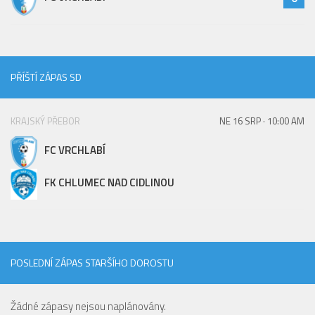
Hráči
Realizační tým
Zápasy
PŘÍŠTÍ ZÁPAS SD
St. žáci
Zápasy SŽ 2025/26
KRAJSKÝ PŘEBOR
NE 16 SRP · 10:00 AM
Hráči
FC VRCHLABÍ
Realizační tým
Zápasy
FK CHLUMEC NAD CIDLINOU
Ml. žáci
Hráči
Realizační tým
POSLEDNÍ ZÁPAS STARŠÍHO DOROSTU
Zápasy
Výsledky
Žádné zápasy nejsou naplánovány.