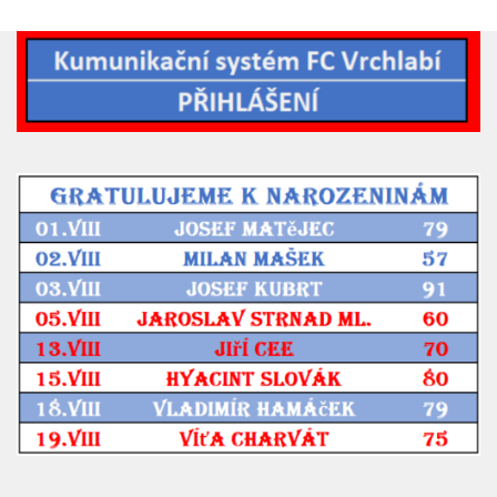
2019/20
2018/19
2017/18
2014/15
2015/16
2016/17
Vzkazy
B tým
Zápasy MB 2026/27
Hráči
Realizační tým
Historie MB
Zápasy MB 2025/26
Zápasy MB 2024/25