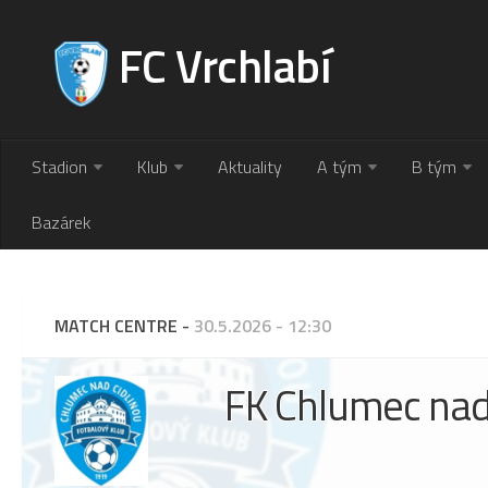
FC Vrchlabí
Stadion
Klub
Aktuality
A tým
B tým
Bazárek
MATCH CENTRE -
30.5.2026 - 12:30
FK Chlumec nad