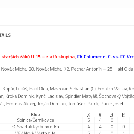
TAILS
starších žáků U 15 – zlatá skupina,
FK Chlumec n. C. vs. FC Vrch
. Novák Michal 28. Novák Michal 72. Pechar Antonín – 25. Hakl Olda
C
: Kopáč Lukáš, Hakl Olda, Mavroian Sebastian (C), Fröhlich Václav, K
n, Kroka Dominik, Kynčl Ladislav, Spindler Matyáš, Šochovský Vojtěch
ít, Hromas Alexej, Troják Dominik, Tomášek Patrik, Pauer Josef.
Klub
Z
V
R
P
Solnice/Černíkovice
5
4
0
1
FC Spartak Rychnov n. Kn.
4
4
0
0
MFK Nové Město n. M.
5
4
0
1