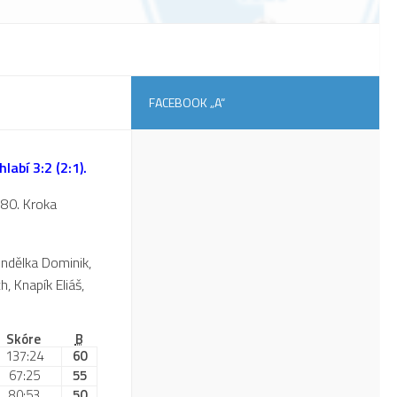
FACEBOOK „A“
labí 3:2 (2:1).
 80. Kroka
ondělka Dominik,
, Knapík Eliáš,
Skóre
B
137:24
60
67:25
55
80:53
50