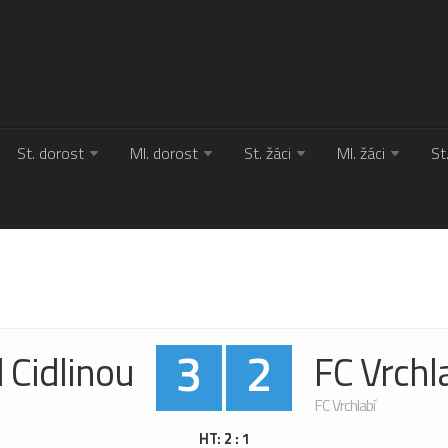
St. dorost
Ml. dorost
St. žáci
Ml. žáci
St
3
2
 Cidlinou
FC Vrchl
FC Vrchlabí
HT: 2 : 1
HT: 2 : 1