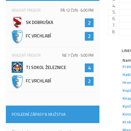
4.
KRAJSKÝ PŘEBOR
PÁ 12 ČVN · 6:00 PM
5.
6.
SK DOBRUŠKA
2
7.
8.
FC VRCHLABÍ
2
LINE
KRAJSKÝ PŘEBOR
NE 7 ČVN · 5:00 PM
Nam
Fröh
TJ SOKOL ŽELEZNICE
4
Hakl
FC VRCHLABÍ
2
Hro
Kop
Knap
Kynč
Kond
POSLEDNÍ ZÁPASY B MUŽSTVA
Kro
Mav