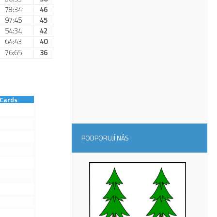
78:34
46
97:45
45
54:34
42
64:43
40
76:65
36
Cards
PODPORUJÍ NÁS