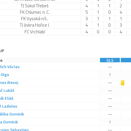
TJ Sokol Třebeš
4
1
1
2
FK Chlumec n. C.
5
1
0
4
FK Vysoká n/L.
3
1
1
1
TJ Jiskra Hořice I.
4
1
0
3
FC Vrchlabí
4
0
0
4
UP
e
GLS
lich
Václav
—
Olga
1
mas
Alexej
Žlutá karta
—
áč
Lukáš
—
ík
Eliáš
—
l
Ladislav
—
ělka
Dominik
—
ka
Dominik
1
roian
Sebastian
—