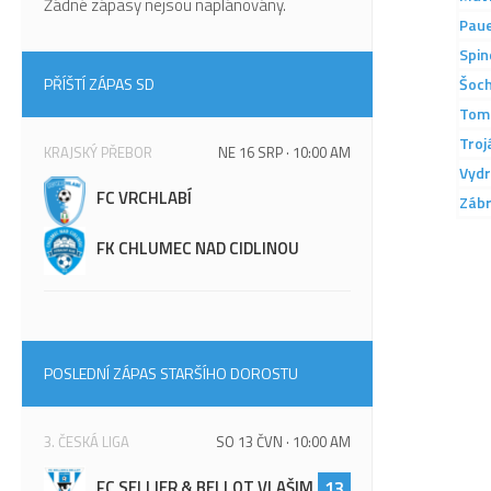
Žádné zápasy nejsou naplánovány.
Pau
Spin
Šoc
PŘÍŠTÍ ZÁPAS SD
Tom
Troj
KRAJSKÝ PŘEBOR
NE 16 SRP · 10:00 AM
Vyd
FC VRCHLABÍ
Záb
FK CHLUMEC NAD CIDLINOU
POSLEDNÍ ZÁPAS STARŠÍHO DOROSTU
3. ČESKÁ LIGA
SO 13 ČVN · 10:00 AM
FC SELLIER & BELLOT VLAŠIM
13