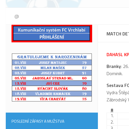
@
MATCH DE
DAHASL KP 
Branky
: 26
Dominik.
Sestava F
Vydra Štěpá
Zábrodský V
#
1.
POSLEDNÍ ZÁPASY A MUŽSTVA
2.
3.