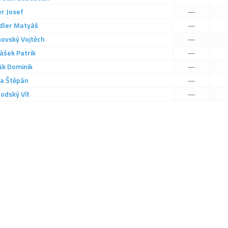
er
Josef
—
dler
Matyáš
—
hovský
Vojtěch
—
ášek
Patrik
—
ák
Dominik
—
ra
Štěpán
—
rodský
Vít
—