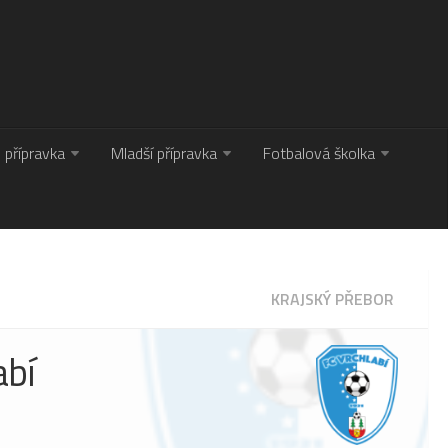
. přípravka
Mladší přípravka
Fotbalová školka
KRAJSKÝ PŘEBOR
abí