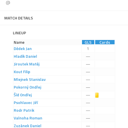
@
Dokumenty
Aktuality
MATCH DETAILS
A tým
LINEUP
Zápasy MA 2026/27
Name
GLS
Cards
Hráči
Dědek
Jan
1
Realizační tým
Hladík
Daniel
—
Jiroutek
Matěj
—
Historie
Kout
Filip
—
Zápasy 2025/26
Mlejnek
Stanislav
—
Zápasy 2024/25
Pokorný
Ondřej
—
2023/24
Šíd
Ondřej
Žlutá karta
—
Psohlavec
Jiří
—
2022/23
Rodr
Patrik
—
2021/22
Valnoha
Roman
—
2020/21
Zuzánek
Daniel
—