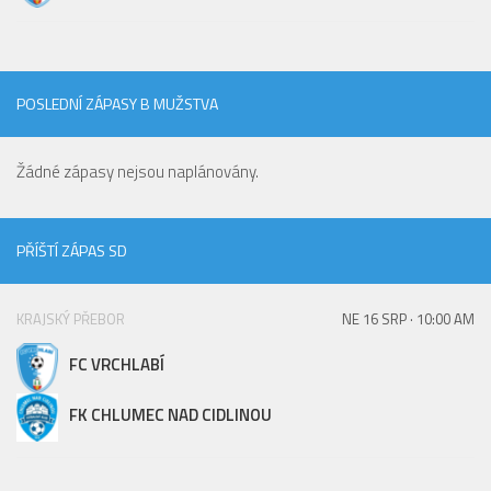
Hráči
Realizační tým
Zápasy
POSLEDNÍ ZÁPASY B MUŽSTVA
St. žáci
Žádné zápasy nejsou naplánovány.
Zápasy SŽ 2025/26
Hráči
Realizační tým
PŘÍŠTÍ ZÁPAS SD
Zápasy
Ml. žáci
KRAJSKÝ PŘEBOR
NE 16 SRP · 10:00 AM
Hráči
FC VRCHLABÍ
Realizační tým
FK CHLUMEC NAD CIDLINOU
Zápasy
Výsledky