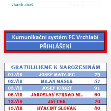
2019/20
Zlatník
Luboš
—
2018/19
2017/18
2014/15
2015/16
2016/17
Vzkazy
B tým
Zápasy MB 2026/27
Hráči
Realizační tým
Historie MB
Zápasy MB 2025/26
Zápasy MB 2024/25