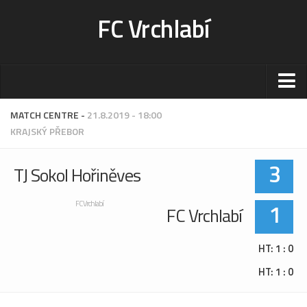
FC Vrchlabí
Stadion
MATCH CENTRE -
21.8.2019 - 18:00
KRAJSKÝ PŘEBOR
Sportoviště
Kontakt-rezervace
3
TJ Sokol Hořiněves
Ceník
Fotogalerie
1
FC Vrchlabí
FC Vrchlabí
Klub
HT: 1 : 0
Kontakt
HT: 1 : 0
Vedení
Historie