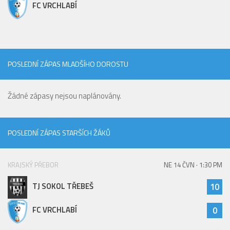
FC VRCHLABÍ
POSLEDNÍ ZÁPAS MLADŠÍHO DOROSTU
Žádné zápasy nejsou naplánovány.
POSLEDNÍ ZÁPAS STARŠÍCH ŽÁKŮ
KRAJSKÝ PŘEBOR
NE 14 ČVN · 1:30 PM
TJ SOKOL TŘEBEŠ
10
FC VRCHLABÍ
0