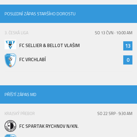
St. přípravka
POSLEDNÍ ZÁPAS STARŠÍHO DOROSTU
Hráči
Rozpis zápasů
3. ČESKÁ LIGA
SO 13 ČVN · 10:00 AM
Realizační tým
FC SELLIER & BELLOT VLAŠIM
13
Mladší přípravka
Zápasy
FC VRCHLABÍ
0
Realizační tým
Fotbalová školka
Kontakty
PŘÍŠTÍ ZÁPAS MD
Vzkazy
Bazárek
KRAJSKÝ PŘEBOR
SO 22 SRP · 9:30 AM
FC SPARTAK RYCHNOV N/KN.