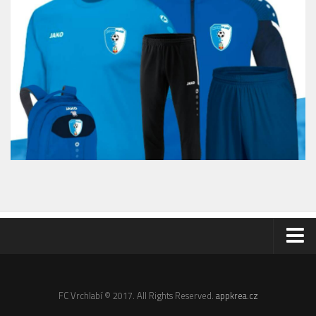
Odkazy
Email
FC Vrchlabí © 2017. All Rights Reserved.
appkrea.cz