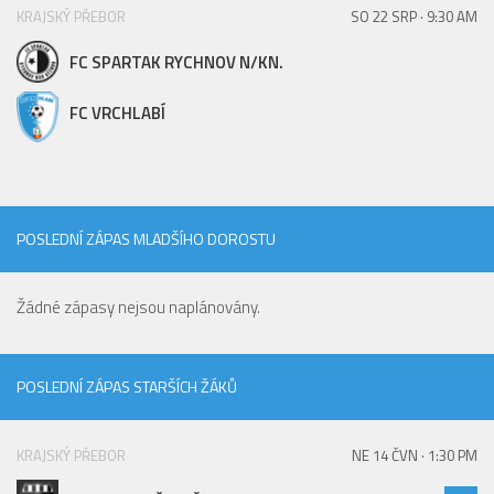
KRAJSKÝ PŘEBOR
SO 22 SRP · 9:30 AM
FC SPARTAK RYCHNOV N/KN.
FC VRCHLABÍ
POSLEDNÍ ZÁPAS MLADŠÍHO DOROSTU
Žádné zápasy nejsou naplánovány.
POSLEDNÍ ZÁPAS STARŠÍCH ŽÁKŮ
KRAJSKÝ PŘEBOR
NE 14 ČVN · 1:30 PM