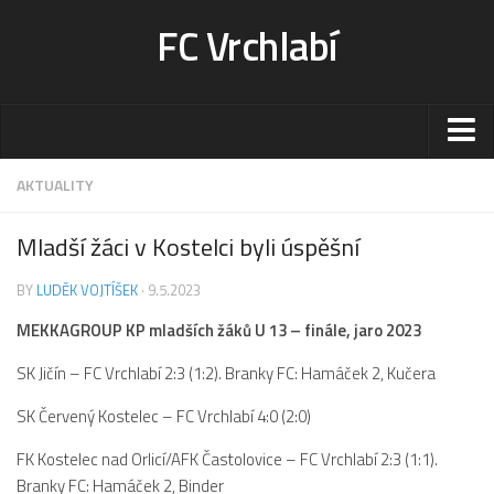
FC Vrchlabí
Stadion
AKTUALITY
Sportoviště
Mladší žáci v Kostelci byli úspěšní
Kontakt-rezervace
BY
LUDĚK VOJTÍŠEK
· 9.5.2023
Ceník
MEKKAGROUP KP mladších žáků U 13 – finále, jaro 2023
Fotogalerie
Klub
SK Jičín – FC Vrchlabí 2:3 (1:2). Branky FC: Hamáček 2, Kučera
Kontakt
SK Červený Kostelec – FC Vrchlabí 4:0 (2:0)
Vedení
FK Kostelec nad Orlicí/AFK Častolovice – FC Vrchlabí 2:3 (1:1).
Historie
Branky FC: Hamáček 2, Binder