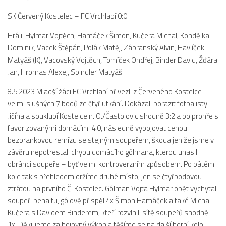
Dokumenty
SK Červený Kostelec – FC Vrchlabí 0:0
Aktuality
Hráli: Hylmar Vojtěch, Hamáček Šimon, Kučera Michal, Kondělka
A tým
Dominik, Vacek Štěpán, Polák Matěj, Zábranský Alvin, Havlíček
Matyáš (K), Vacovský Vojtěch, Tomíček Ondřej, Binder David, Žďára
Zápasy MA 2026/27
Jan, Hromas Alexej, Spindler Matyáš.
Hráči
8.5.2023 Mladší žáci FC Vrchlabí přivezli z Červeného Kostelce
Realizační tým
velmi slušných 7 bodů ze čtyř utkání. Dokázali porazit fotbalisty
Historie
Jičína a souklubí Kostelce n. O./Častolovic shodně 3:2 a po prohře s
favorizovanými domácími 4:0, následně vybojovat cenou
Zápasy 2025/26
bezbrankovou remízu se stejným soupeřem, škoda jen že jsme v
Zápasy 2024/25
závěru nepotrestali chybu domácího gólmana, kterou uhasili
obránci soupeře – byť velmi kontroverzním způsobem. Po pátém
2023/24
kole tak s přehledem držíme druhé místo, jen se čtyřbodovou
2022/23
ztrátou na prvního Č. Kostelec. Gólman Vojta Hylmar opět vychytal
2021/22
soupeři penaltu, gólově přispěl 4x Šimon Hamáček a také Michal
Kučera s Davidem Binderem, kteří rozvlnili sítě soupeřů shodně
2020/21
1x. Děkujeme za bojovný výkon a těšíme se na další herní kolo,