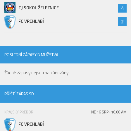
Hráči
TJ SOKOL ŽELEZNICE
4
Realizační tým
FC VRCHLABÍ
2
Zápasy
St. žáci
Zápasy SŽ 2025/26
POSLEDNÍ ZÁPASY B MUŽSTVA
Hráči
Realizační tým
Žádné zápasy nejsou naplánovány.
Zápasy
Ml. žáci
PŘÍŠTÍ ZÁPAS SD
Hráči
Realizační tým
KRAJSKÝ PŘEBOR
NE 16 SRP · 10:00 AM
Zápasy
FC VRCHLABÍ
Výsledky