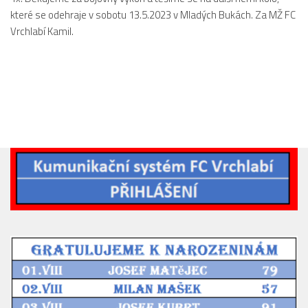
2019/20
které se odehraje v sobotu 13.5.2023 v Mladých Bukách. Za MŽ FC
Vrchlabí Kamil.
2018/19
2017/18
2014/15
2015/16
2016/17
Vzkazy
B tým
Zápasy MB 2026/27
Hráči
Realizační tým
Historie MB
Zápasy MB 2025/26
Zápasy MB 2024/25