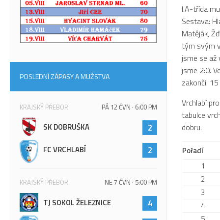
I.A-třída mu
Sestava: Hla
Matěják, Žď
tým svým vý
jsme se až 
jsme 2:0. V
POSLEDNÍ ZÁPASY A MUŽSTVA
zakončil 15
Vrchlabí pr
KRAJSKÝ PŘEBOR
PÁ 12 ČVN · 6:00 PM
tabulce vrc
dobru.
SK DOBRUŠKA
2
FC VRCHLABÍ
2
Pořadí
1
2
KRAJSKÝ PŘEBOR
NE 7 ČVN · 5:00 PM
3
TJ SOKOL ŽELEZNICE
4
4
5