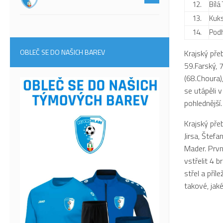
12.
Bílá
13.
Kuk
14.
Podh
OBLEČ SE DO NAŠICH BAREV
Krajský pře
59.Farský, 
(68.Choura)
se utápěli 
pohlednější.
Krajský pře
Jirsa, Štefa
Mader. Prvn
vstřelit 4 b
střel a příl
takové, jaké