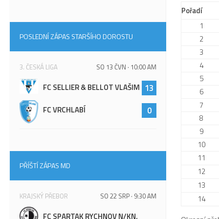
Pořadí
1
POSLEDNÍ ZÁPAS STARŠÍHO DOROSTU
2
3
4
3. ČESKÁ LIGA
SO 13 ČVN · 10:00 AM
5
FC SELLIER & BELLOT VLAŠIM
13
6
7
FC VRCHLABÍ
0
8
9
10
11
PŘÍŠTÍ ZÁPAS MD
12
13
KRAJSKÝ PŘEBOR
SO 22 SRP · 9:30 AM
14
FC SPARTAK RYCHNOV N/KN.