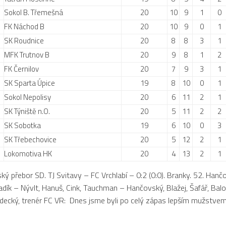
Sokol B. Třemešná
20
10
9
1
0
FK Náchod B
20
10
9
0
1
SK Roudnice
20
8
8
3
1
MFK Trutnov B
20
9
8
1
2
FK Černilov
20
7
9
3
1
SK Sparta Úpice
19
8
10
0
1
Sokol Nepolisy
20
6
11
2
1
SK Týniště n.O.
20
5
11
2
2
SK Sobotka
19
6
10
0
3
SK Třebechovice
20
5
12
2
1
Lokomotiva HK
20
4
13
2
1
ý přebor SD. TJ Svitavy – FC Vrchlabí – 0:2 (0:0). Branky. 52. Hančo
adík – Nývlt, Hanuš, Cink, Tauchman – Hančovský, Blažej, Šafář, Balo
adecký, trenér FC VR: Dnes jsme byli po celý zápas lepším mužstve