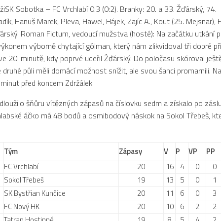
žiSK Sobotka – FC Vrchlabí 0:3 (0:2). Branky: 20. a 33. Žďárský, 74. 
dík, Hanuš Marek, Pleva, Hawel, Hájek, Zajíc A., Kout (25. Mejsnar), F
árský. Roman Fictum, vedoucí mužstva (hosté): Na začátku utkání 
konem výborně chytající gólman, který nám zlikvidoval tři dobré příle
ve 20. minutě, kdy poprvé udeřil Žďárský. Do poločasu skóroval ještě
e druhé půli měli domácí možnost snížit, ale svou šanci promarnili. N
 minut před koncem Zdržálek.
odloužilo šňůru vítězných zápasů na číslovku sedm a získalo po záslu
hlabské áčko má 48 bodů a osmibodový náskok na Sokol Třebeš, kt
Tým
Zápasy
V
P
VP
PP
FC Vrchlabí
20
16
4
0
0
Sokol Třebeš
19
13
5
0
1
SK Bystřian Kunčice
20
11
6
0
3
FC Nový HK
20
10
6
2
2
Tatran Hostinné
19
8
5
4
2