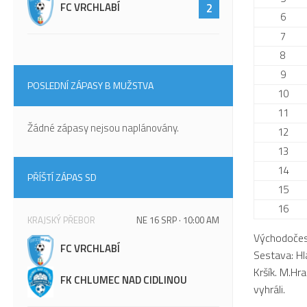
FC VRCHLABÍ
2
6
7
8
9
POSLEDNÍ ZÁPASY B MUŽSTVA
10
11
Žádné zápasy nejsou naplánovány.
12
13
14
PŘÍŠTÍ ZÁPAS SD
15
16
KRAJSKÝ PŘEBOR
NE 16 SRP · 10:00 AM
Východočesk
FC VRCHLABÍ
Sestava: Hl
Kršík. M.Hr
FK CHLUMEC NAD CIDLINOU
vyhráli.