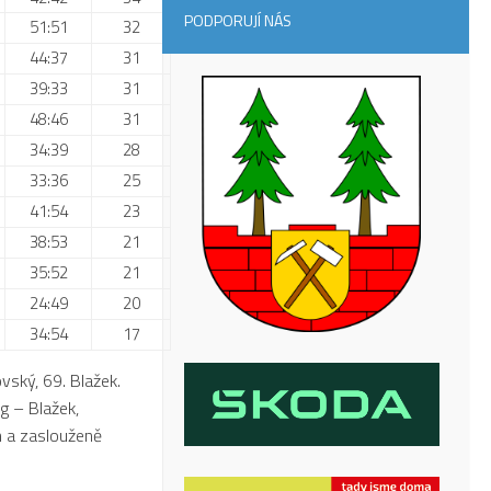
PODPORUJÍ NÁS
51:51
32
44:37
31
39:33
31
48:46
31
34:39
28
33:36
25
41:54
23
38:53
21
35:52
21
24:49
20
34:54
17
vský, 69. Blažek.
g – Blažek,
m a zaslouženě