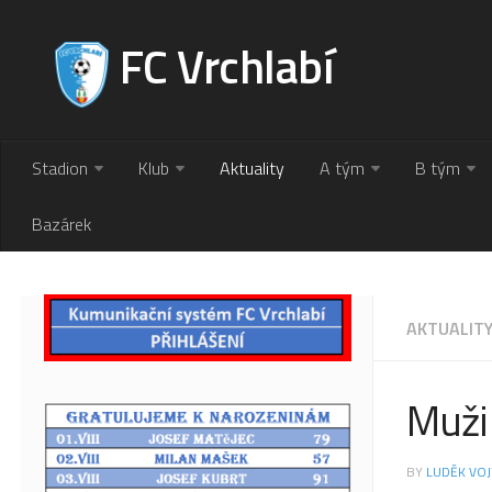
FC Vrchlabí
Stadion
Klub
Aktuality
A tým
B tým
Bazárek
AKTUALIT
Muži 
BY
LUDĚK VOJ