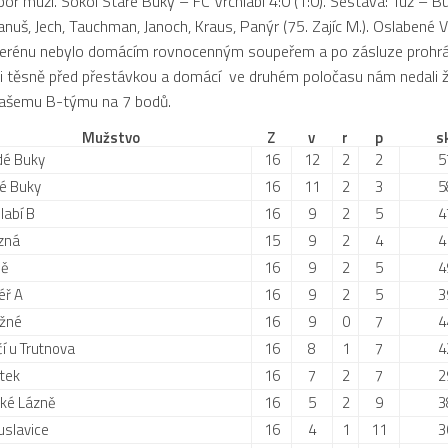
or muži. Sokol Staré Buky – FC Vrchlabí 4:0 (1:0). Sestava: Tuž – Bürge
anuš, Jech, Tauchman, Janoch, Kraus, Panýr (75. Zajíc M.). Oslabené 
erénu nebylo domácím rovnocenným soupeřem a po zásluze prohrál
i těsně před přestávkou a domácí ve druhém poločasu nám nedali ž
 našemu B-týmu na 7 bodů.
Mužstvo
Z
v
r
p
s
dé Buky
16
12
2
2
5
é Buky
16
11
2
3
5
labí B
16
9
2
5
4
zná
15
9
2
4
4
ně
16
9
2
5
4
éř A
16
9
2
5
3
ážné
16
9
0
7
4
čí u Trutnova
16
8
1
7
4
tek
16
7
2
7
2
ké Lázně
16
5
2
9
3
slavice
16
4
1
11
3