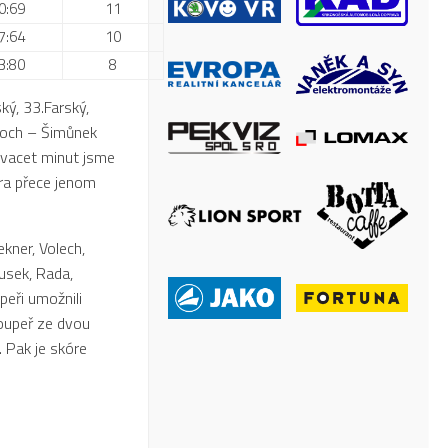
0:69
11
7:64
10
3:80
8
ký, 33.Farský,
tloch – Šimůnek
 Dvacet minut jsme
hra přece jenom
kner, Volech,
ousek, Rada,
peři umožnili
soupeř ze dvou
c. Pak je skóre