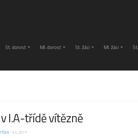
St. dorost
Ml. dorost
St. žáci
Ml. žáci
St
Y
v I.A-třídě vítězně
TÍŠEK
· 9.4.2017