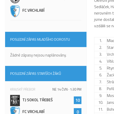
Okresní přeb
Sedláček, H
FC VRCHLABÍ
nerovném t
jsme dostal
vzdálili se
POSLEDNÍ ZÁPAS MLADŠÍHO DOROSTU
1.
Mla
2.
Star
3.
Vrch
Žádné zápasy nejsou naplánovány.
4.
Vítě
5.
Rty
POSLEDNÍ ZÁPAS STARŠÍCH ŽÁKŮ
6.
Žacl
7.
Str
8.
Poří
KRAJSKÝ PŘEBOR
NE 14 ČVN · 1:30 PM
9.
Mos
TJ SOKOL TŘEBEŠ
10
10.
Jans
11.
Bohu
FC VRCHLABÍ
0