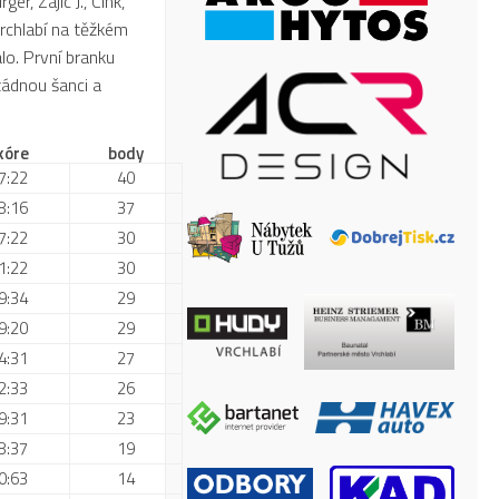
r, Zajic J., Cink,
Vrchlabí na těžkém
o. První branku
ádnou šanci a
kóre
body
7:22
40
8:16
37
7:22
30
1:22
30
9:34
29
9:20
29
4:31
27
2:33
26
9:31
23
8:37
19
0:63
14