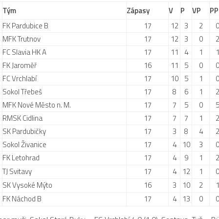
Tým
Zápasy
V
P
VP
PP
FK Pardubice B
17
12
3
2
MFK Trutnov
17
12
3
0
FC Slavia HK A
17
11
4
1
FK Jaroměř
16
11
5
0
FC Vrchlabí
17
10
5
1
Sokol Třebeš
17
8
6
1
MFK Nové Město n. M.
17
7
5
0
RMSK Cidlina
17
7
7
1
SK Pardubičky
17
3
8
4
Sokol Živanice
17
4
10
3
FK Letohrad
17
4
9
1
TJ Svitavy
17
4
12
1
SK Vysoké Mýto
16
3
10
2
FK Náchod B
17
4
13
0