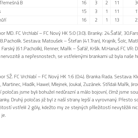
 Třemešná B
16
3
2
11
3
s
15
3
1
11
1
ůří
16
2
1
13
2
bor MD. FC Vrchlabí – FC Nový HK 5:0 (3:0). Branky: 24.Šafář, 30.Fars
78.Pacholík. Sestava: Matoušek – Štefan (41.Tran), Krajník, Šolc, Ma
, Farský (61.Pacholík), Renner, Mařík – Šafář, Kršík. M.Hanuš FC VR:
v nervozitě a nepřesnostech, se vstřelenými brankami už byla naše 
bor SŽ. FC Vrchlabí – FC Nový HK 1:6 (0:4). Branka Rada. Sestava: Kle
n, Martinec, Hladík, Hawel, Mlejnek, Joukal, Zuzánek. Střídali Mařík, Jir
í poločas jsme byli bohužel nedůrazní a málo bojovní, čímž jsme sou
ranky. Druhý poločas již byl z naší strany lepší a vyrovnaný. Přesto 
ežitostí vstřelil 2 góly, kdežto my ze stejných příležitostí nevytěžili ni
 je.