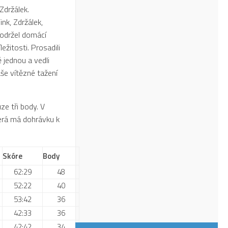
Zdržálek.
ink, Zdržálek,
podržel domácí
žitosti. Prosadili
 jednou a vedli
aše vítězné tažení
ze tři body. V
erá má dohrávku k
Skóre
Body
62:29
48
52:22
40
53:42
36
42:33
36
42:42
34