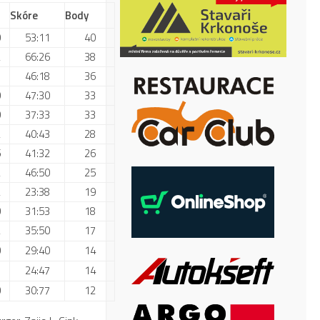
Skóre
Body
0
53:11
40
2
66:26
38
1
46:18
36
0
47:30
33
0
37:33
33
2
40:43
28
5
41:32
26
2
46:50
25
2
23:38
19
0
31:53
18
2
35:50
17
0
29:40
14
1
24:47
14
0
30:77
12