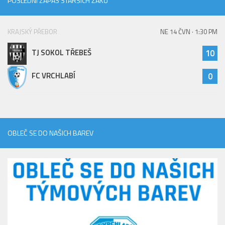
POSLEDNÍ ZÁPAS STARŠÍCH ŽÁKŮ
KRAJSKÝ PŘEBOR
NE 14 ČVN · 1:30 PM
TJ SOKOL TŘEBEŠ
10
FC VRCHLABÍ
0
OBLEČ SE DO NAŠICH BAREV