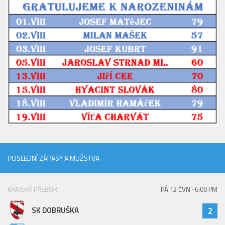
2023/24
2022/23
2020/21
2019/20
2018/19
Tabulka
St. dorost
Zápasy SD 2026/27
Hráči
POSLEDNÍ ZÁPASY A MUŽSTVA
Realizační tým
Zápasy
KRAJSKÝ PŘEBOR
PÁ 12 ČVN · 6:00 PM
Ml. dorost
SK DOBRUŠKA
2
Zápasy MD