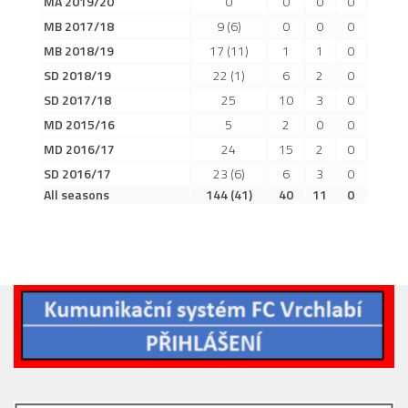
MA 2019/20
0
0
0
0
2019/20
MB 2017/18
9
(6)
0
0
0
2018/19
MB 2018/19
17
(11)
1
1
0
2017/18
SD 2018/19
22
(1)
6
2
0
SD 2017/18
25
10
3
0
2014/15
MD 2015/16
5
2
0
0
2015/16
MD 2016/17
24
15
2
0
2016/17
SD 2016/17
23
(6)
6
3
0
Vzkazy
All seasons
144
(41)
40
11
0
B tým
Zápasy MB 2026/27
Hráči
Realizační tým
Historie MB
Zápasy MB 2025/26
Zápasy MB 2024/25