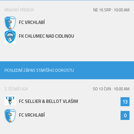
St. přípravka
KRAJSKÝ PŘEBOR
NE 16 SRP · 10:00 AM
Hráči
FC VRCHLABÍ
Rozpis zápasů
Realizační tým
FK CHLUMEC NAD CIDLINOU
Mladší přípravka
Zápasy
Realizační tým
POSLEDNÍ ZÁPAS STARŠÍHO DOROSTU
Fotbalová školka
Kontakty
3. ČESKÁ LIGA
SO 13 ČVN · 10:00 AM
Vzkazy
FC SELLIER & BELLOT VLAŠIM
13
Bazárek
FC VRCHLABÍ
0