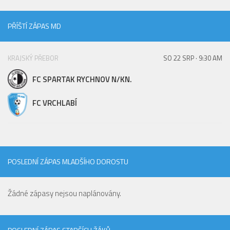
PŘÍŠTÍ ZÁPAS MD
KRAJSKÝ PŘEBOR
SO 22 SRP · 9:30 AM
FC SPARTAK RYCHNOV N/KN.
FC VRCHLABÍ
POSLEDNÍ ZÁPAS MLADŠÍHO DOROSTU
Žádné zápasy nejsou naplánovány.