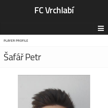
FC Vrchlabí
Stadion
PLAYER PROFILE
Sportoviště
Šafář Petr
Kontakt-rezervace
Ceník
Fotogalerie
Klub
Kontakt
Vedení
Historie