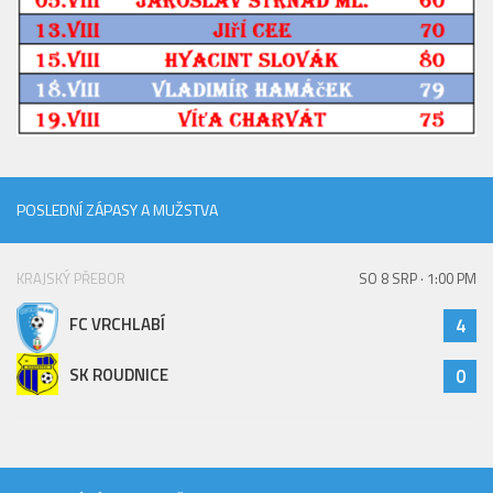
Hráči
Realizační tým
Zápasy
St. žáci
Zápasy SŽ 2025/26
POSLEDNÍ ZÁPASY A MUŽSTVA
Hráči
Realizační tým
KRAJSKÝ PŘEBOR
SO 8 SRP · 1:00 PM
Zápasy
Ml. žáci
FC VRCHLABÍ
4
Hráči
SK ROUDNICE
0
Realizační tým
Zápasy
Výsledky