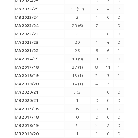
MB 2024/25
11
0
2
0
2019/20
MA 2024/25
11
(10)
5
4
0
2018/19
MB 2023/24
2
1
0
0
2017/18
MA 2023/24
23
(6)
7
1
0
MB 2022/23
2
1
0
0
2014/15
MA 2022/23
20
4
4
0
2015/16
MA 2021/22
26
6
6
1
2016/17
MA 2014/15
13
(9)
3
1
0
Vzkazy
MA 2017/18
27
(1)
8
11
1
B tým
MA 2018/19
18
(1)
2
3
1
MA 2019/20
14
(1)
4
3
1
Zápasy MB 2026/27
MA 2020/21
7
(3)
1
0
0
Hráči
MB 2020/21
1
0
0
0
Realizační tým
MA 2015/16
6
0
0
0
Historie MB
MB 2017/18
0
0
0
0
MB 2018/19
5
2
2
0
Zápasy MB 2025/26
MB 2019/20
1
1
0
0
Zápasy MB 2024/25