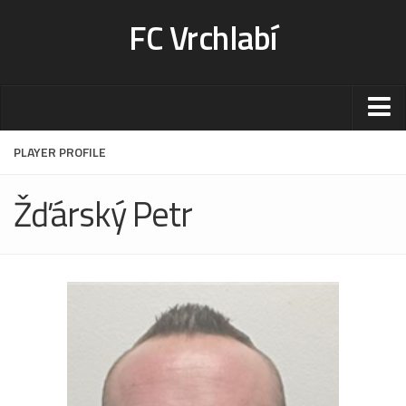
FC Vrchlabí
Stadion
PLAYER PROFILE
Sportoviště
Žďárský Petr
Kontakt-rezervace
Ceník
Fotogalerie
Klub
Kontakt
Vedení
Historie