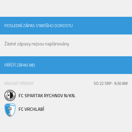
POSLEDNÍ ZÁPAS STARŠÍHO DOROSTU
Žádné zápasy nejsou naplánovány.
PŘÍŠTÍ ZÁPAS MD
KRAJSKÝ PŘEBOR
SO 22 SRP · 9:30 AM
FC SPARTAK RYCHNOV N/KN.
FC VRCHLABÍ