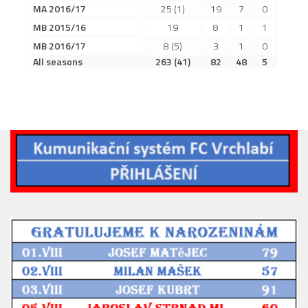
MA 2016/17
25
(1)
19
7
0
2023/24
MB 2015/16
19
8
1
1
2022/23
MB 2016/17
8
(5)
3
1
0
All seasons
263
(41)
82
48
5
2020/21
2019/20
2018/19
Tabulka
St. dorost
Zápasy SD 2026/27
Hráči
Realizační tým
Zápasy
Ml. dorost
Zápasy MD