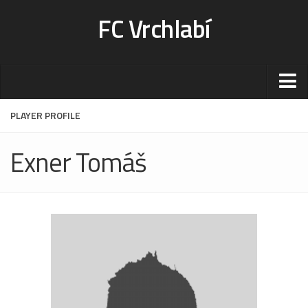
FC Vrchlabí
Stadion
PLAYER PROFILE
Sportoviště
Exner Tomáš
Kontakt-rezervace
Ceník
Fotogalerie
Klub
Kontakt
Vedení
Historie