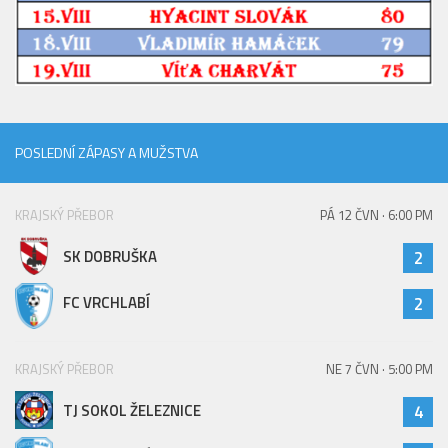
2023/24
2022/23
2020/21
2019/20
POSLEDNÍ ZÁPASY A MUŽSTVA
2018/19
Tabulka
KRAJSKÝ PŘEBOR
PÁ 12 ČVN · 6:00 PM
St. dorost
SK DOBRUŠKA
2
Zápasy SD 2026/27
Hráči
FC VRCHLABÍ
2
Realizační tým
Zápasy
KRAJSKÝ PŘEBOR
NE 7 ČVN · 5:00 PM
Ml. dorost
TJ SOKOL ŽELEZNICE
4
Zápasy MD