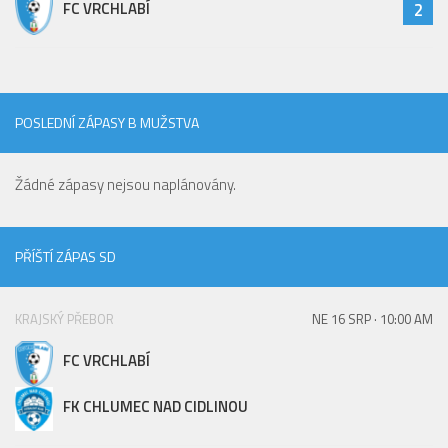
FC VRCHLABÍ
2
Hráči
Realizační tým
Zápasy
St. žáci
POSLEDNÍ ZÁPASY B MUŽSTVA
Zápasy SŽ 2025/26
Žádné zápasy nejsou naplánovány.
Hráči
Realizační tým
PŘÍŠTÍ ZÁPAS SD
Zápasy
Ml. žáci
KRAJSKÝ PŘEBOR
NE 16 SRP · 10:00 AM
Hráči
FC VRCHLABÍ
Realizační tým
Zápasy
FK CHLUMEC NAD CIDLINOU
Výsledky