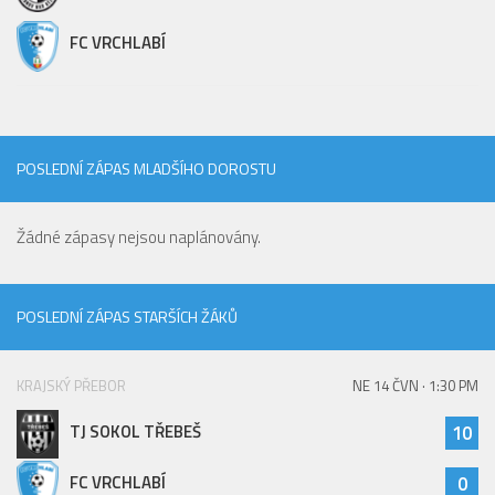
FC VRCHLABÍ
POSLEDNÍ ZÁPAS MLADŠÍHO DOROSTU
Žádné zápasy nejsou naplánovány.
POSLEDNÍ ZÁPAS STARŠÍCH ŽÁKŮ
KRAJSKÝ PŘEBOR
NE 14 ČVN · 1:30 PM
TJ SOKOL TŘEBEŠ
10
FC VRCHLABÍ
0