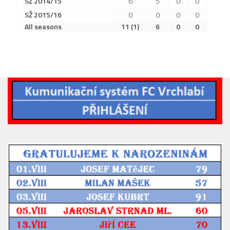
SŽ 2014/15
6
5
0
0
2019/20
SŽ 2015/16
0
0
0
0
2018/19
All seasons
11
(1)
6
0
0
2017/18
2014/15
2015/16
2016/17
Vzkazy
B tým
Zápasy MB 2026/27
Hráči
Realizační tým
Historie MB
Zápasy MB 2025/26
Zápasy MB 2024/25