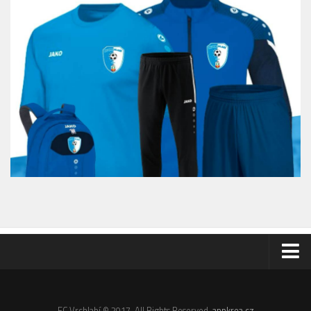
Odkazy
Email
FC Vrchlabí © 2017. All Rights Reserved.
appkrea.cz