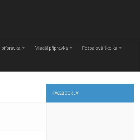
. přípravka
Mladší přípravka
Fotbalová školka
FACEBOOK „A“