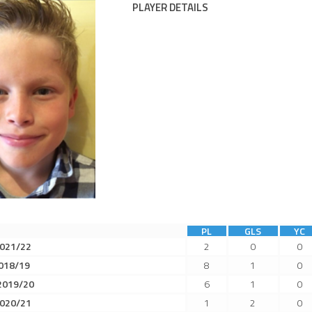
PLAYER DETAILS
PL
GLS
YC
2021/22
2
0
0
018/19
8
1
0
2019/20
6
1
0
2020/21
1
2
0