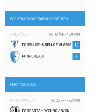
POSLEDNÍ ZÁPAS STARŠÍHO DOROSTU
3. ČESKÁ LIGA
SO 13 ČVN · 10:00 AM
FC SELLIER & BELLOT VLAŠIM
13
FC VRCHLABÍ
0
PŘÍŠTÍ ZÁPAS MD
KRAJSKÝ PŘEBOR
SO 22 SRP · 9:30 AM
FC SPARTAK RYCHNOV N/KN.