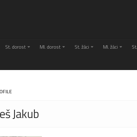
St. dorost
Ml. dorost
St. žáci
Ml. žáci
St
OFILE
eš Jakub