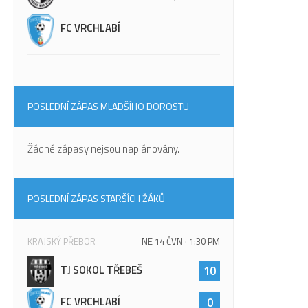
FC VRCHLABÍ
POSLEDNÍ ZÁPAS MLADŠÍHO DOROSTU
Žádné zápasy nejsou naplánovány.
POSLEDNÍ ZÁPAS STARŠÍCH ŽÁKŮ
KRAJSKÝ PŘEBOR
NE 14 ČVN · 1:30 PM
TJ SOKOL TŘEBEŠ
10
FC VRCHLABÍ
0