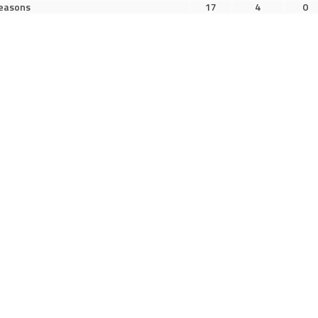
seasons
17
4
0