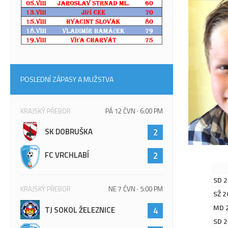
POSLEDNÍ ZÁPASY A MUŽSTVA
KRAJSKÝ PŘEBOR
PÁ 12 ČVN · 6:00 PM
SK DOBRUŠKA
2
FC VRCHLABÍ
2
SD 
KRAJSKÝ PŘEBOR
NE 7 ČVN · 5:00 PM
SŽ 2
MD 
TJ SOKOL ŽELEZNICE
4
SD 