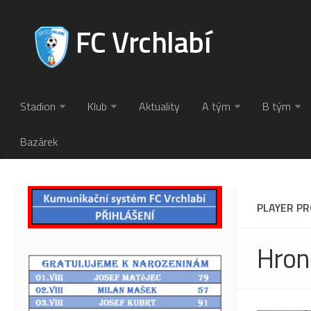
FC Vrchlabí
Stadion
Klub
Aktuality
A tým
B tým
Bazárek
PLAYER PR
Hron