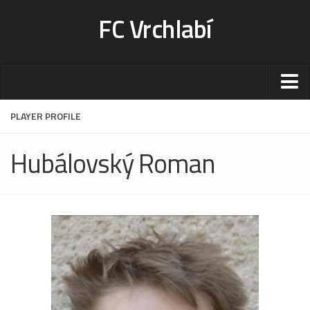
FC Vrchlabí
Stadion
PLAYER PROFILE
Sportoviště
Hubálovský Roman
Kontakt-rezervace
Ceník
Fotogalerie
Klub
Kontakt
Vedení
Historie