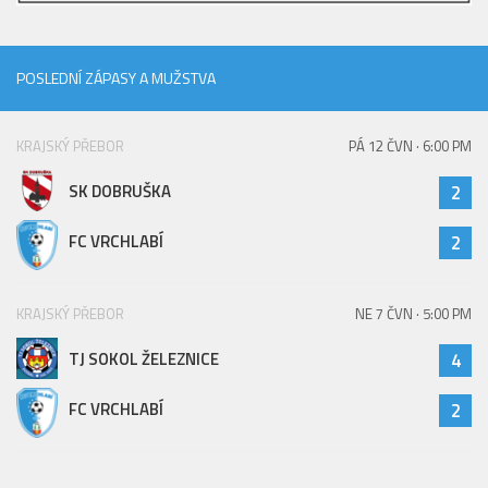
2023/24
2022/23
POSLEDNÍ ZÁPASY A MUŽSTVA
2020/21
2019/20
KRAJSKÝ PŘEBOR
PÁ 12 ČVN · 6:00 PM
2018/19
SK DOBRUŠKA
2
Tabulka
FC VRCHLABÍ
2
St. dorost
Zápasy SD 2026/27
KRAJSKÝ PŘEBOR
NE 7 ČVN · 5:00 PM
Hráči
TJ SOKOL ŽELEZNICE
4
Realizační tým
Zápasy
FC VRCHLABÍ
2
Ml. dorost
Zápasy MD