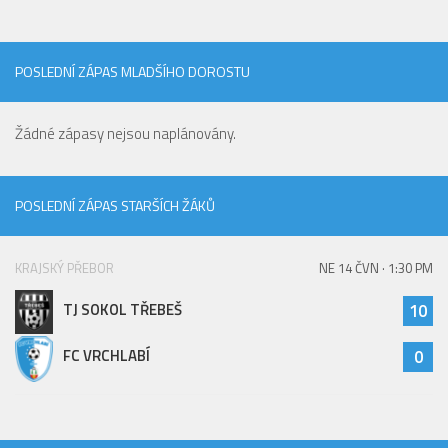
POSLEDNÍ ZÁPAS MLADŠÍHO DOROSTU
Žádné zápasy nejsou naplánovány.
POSLEDNÍ ZÁPAS STARŠÍCH ŽÁKŮ
KRAJSKÝ PŘEBOR
NE 14 ČVN · 1:30 PM
TJ SOKOL TŘEBEŠ
10
FC VRCHLABÍ
0