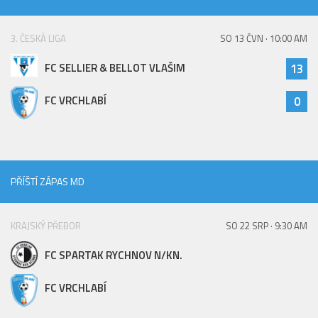
St. přípravka
Hráči
3. ČESKÁ LIGA
SO 13 ČVN · 10:00 AM
Rozpis zápasů
FC SELLIER & BELLOT VLAŠIM
13
Realizační tým
FC VRCHLABÍ
0
Mladší přípravka
Zápasy
Realizační tým
Fotbalová školka
PŘÍŠTÍ ZÁPAS MD
Kontakty
KRAJSKÝ PŘEBOR
SO 22 SRP · 9:30 AM
Vzkazy
Bazárek
FC SPARTAK RYCHNOV N/KN.
FC VRCHLABÍ