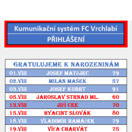
2019/20
2018/19
2017/18
2014/15
2015/16
2016/17
Vzkazy
B tým
Zápasy MB 2026/27
Hráči
Realizační tým
Historie MB
Zápasy MB 2025/26
Zápasy MB 2024/25