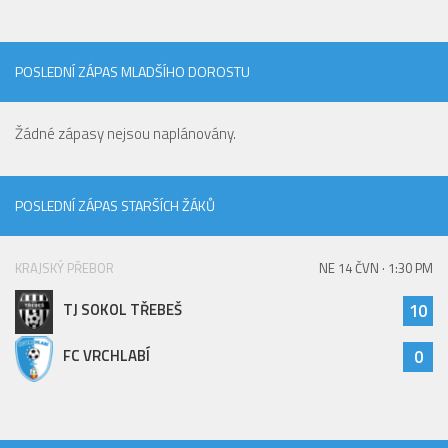
POSLEDNÍ ZÁPAS MLADŠÍHO DOROSTU
Žádné zápasy nejsou naplánovány.
POSLEDNÍ ZÁPAS STARŠÍCH ŽÁKŮ
KRAJSKÝ PŘEBOR
NE 14 ČVN · 1:30 PM
TJ SOKOL TŘEBEŠ
10
FC VRCHLABÍ
0