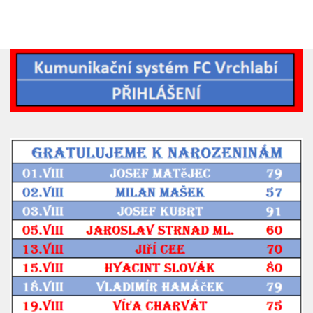
2019/20
2018/19
2017/18
2014/15
2015/16
2016/17
Vzkazy
B tým
Zápasy MB 2026/27
Hráči
Realizační tým
Historie MB
Zápasy MB 2025/26
Zápasy MB 2024/25