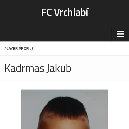
FC Vrchlabí
Stadion
PLAYER PROFILE
Sportoviště
Kadrmas Jakub
Kontakt-rezervace
Ceník
Fotogalerie
Klub
Kontakt
Vedení
Historie