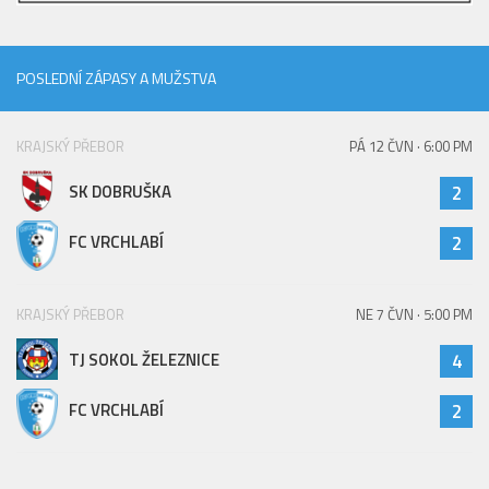
2023/24
2022/23
POSLEDNÍ ZÁPASY A MUŽSTVA
2020/21
2019/20
KRAJSKÝ PŘEBOR
PÁ 12 ČVN · 6:00 PM
2018/19
SK DOBRUŠKA
2
Tabulka
FC VRCHLABÍ
2
St. dorost
Zápasy SD 2026/27
KRAJSKÝ PŘEBOR
NE 7 ČVN · 5:00 PM
Hráči
TJ SOKOL ŽELEZNICE
4
Realizační tým
Zápasy
FC VRCHLABÍ
2
Ml. dorost
Zápasy MD