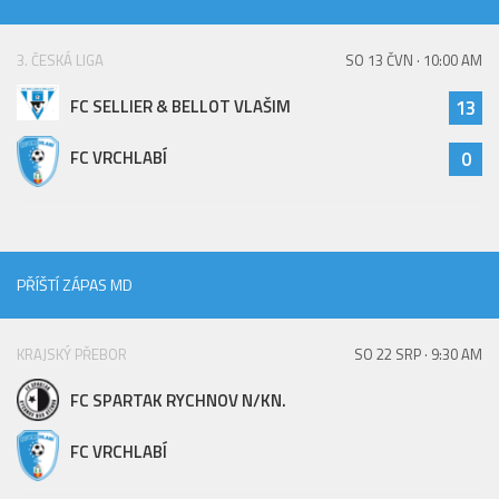
St. přípravka
Hráči
3. ČESKÁ LIGA
SO 13 ČVN · 10:00 AM
Rozpis zápasů
FC SELLIER & BELLOT VLAŠIM
13
Realizační tým
FC VRCHLABÍ
0
Mladší přípravka
Zápasy
Realizační tým
Fotbalová školka
PŘÍŠTÍ ZÁPAS MD
Kontakty
KRAJSKÝ PŘEBOR
SO 22 SRP · 9:30 AM
Vzkazy
Bazárek
FC SPARTAK RYCHNOV N/KN.
FC VRCHLABÍ