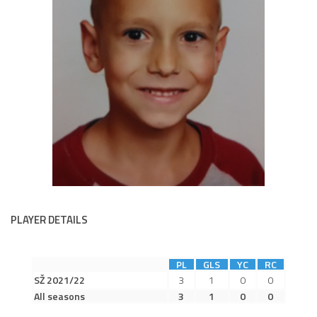
Dokumenty
Aktuality
A tým
Zápasy MA 2026/27
Hráči
Realizační tým
Historie
Zápasy 2025/26
Zápasy 2024/25
PLAYER DETAILS
2023/24
2022/23
PL
GLS
YC
RC
2021/22
SŽ 2021/22
3
1
0
0
All seasons
3
1
0
0
2020/21