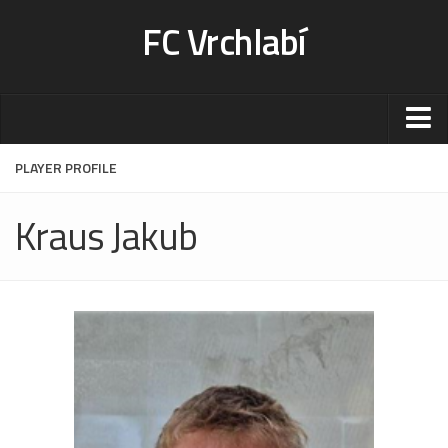
FC Vrchlabí
Stadion
PLAYER PROFILE
Sportoviště
Kraus Jakub
Kontakt-rezervace
Ceník
Fotogalerie
Klub
Kontakt
Vedení
Historie