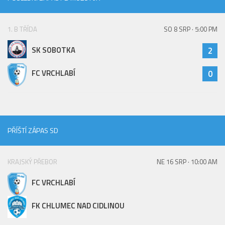
Hráči
Realizační tým
1. B TŘÍDA
SO 8 SRP · 5:00 PM
Zápasy
SK SOBOTKA
2
St. žáci
FC VRCHLABÍ
0
Zápasy SŽ 2025/26
Hráči
Realizační tým
Zápasy
PŘÍŠTÍ ZÁPAS SD
Ml. žáci
KRAJSKÝ PŘEBOR
NE 16 SRP · 10:00 AM
Hráči
Realizační tým
FC VRCHLABÍ
Zápasy
FK CHLUMEC NAD CIDLINOU
Výsledky