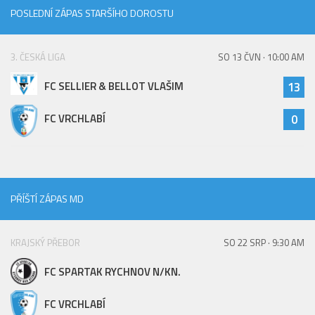
St. přípravka
POSLEDNÍ ZÁPAS STARŠÍHO DOROSTU
Hráči
3. ČESKÁ LIGA
SO 13 ČVN · 10:00 AM
Rozpis zápasů
Realizační tým
FC SELLIER & BELLOT VLAŠIM
13
Mladší přípravka
FC VRCHLABÍ
0
Zápasy
Realizační tým
Fotbalová školka
PŘÍŠTÍ ZÁPAS MD
Kontakty
Vzkazy
KRAJSKÝ PŘEBOR
SO 22 SRP · 9:30 AM
Bazárek
FC SPARTAK RYCHNOV N/KN.
FC VRCHLABÍ