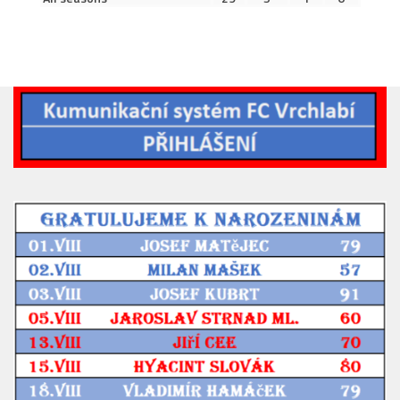
2019/20
2018/19
2017/18
2014/15
2015/16
2016/17
Vzkazy
B tým
Zápasy MB 2026/27
Hráči
Realizační tým
Historie MB
Zápasy MB 2025/26
Zápasy MB 2024/25