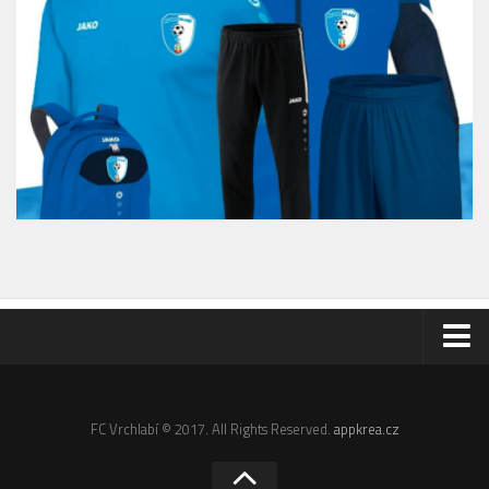
Odkazy
Email
FC Vrchlabí © 2017. All Rights Reserved.
appkrea.cz
Administrace