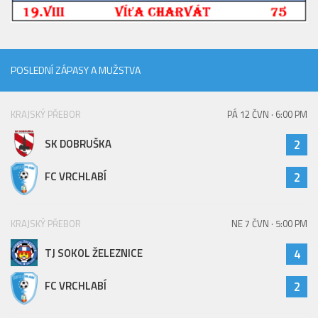
2023/24
2022/23
2020/21
POSLEDNÍ ZÁPASY A MUŽSTVA
2019/20
KRAJSKÝ PŘEBOR
PÁ 12 ČVN · 6:00 PM
2018/19
Tabulka
SK DOBRUŠKA
2
St. dorost
FC VRCHLABÍ
2
Zápasy SD 2026/27
Hráči
KRAJSKÝ PŘEBOR
NE 7 ČVN · 5:00 PM
Realizační tým
TJ SOKOL ŽELEZNICE
4
Zápasy
Ml. dorost
FC VRCHLABÍ
2
Zápasy MD