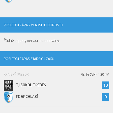
POSLEDNÍ ZÁPAS MLADŠÍHO DOROSTU
Žádné zápasy nejsou naplánovány.
POSLEDNÍ ZÁPAS STARŠÍCH ŽÁKŮ
KRAJSKÝ PŘEBOR
NE 14 ČVN · 1:30 PM
TJ SOKOL TŘEBEŠ
10
FC VRCHLABÍ
0