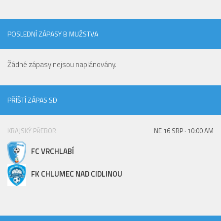
Hráči
Realizační tým
POSLEDNÍ ZÁPASY B MUŽSTVA
Zápasy
St. žáci
Žádné zápasy nejsou naplánovány.
Zápasy SŽ 2025/26
Hráči
PŘÍŠTÍ ZÁPAS SD
Realizační tým
Zápasy
KRAJSKÝ PŘEBOR
NE 16 SRP · 10:00 AM
Ml. žáci
FC VRCHLABÍ
Hráči
FK CHLUMEC NAD CIDLINOU
Realizační tým
Zápasy
Výsledky