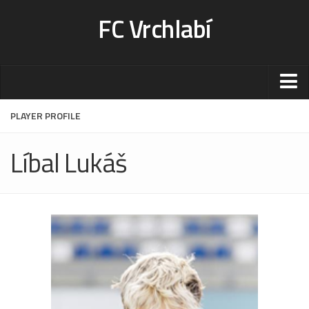
FC Vrchlabí
Stadion
PLAYER PROFILE
Sportoviště
Líbal Lukáš
Kontakt-rezervace
Ceník
Fotogalerie
Klub
Kontakt
Vedení
Historie