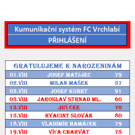
2019/20
2018/19
2017/18
2014/15
2015/16
2016/17
Vzkazy
B tým
Zápasy MB 2026/27
Hráči
Realizační tým
Historie MB
Zápasy MB 2025/26
Zápasy MB 2024/25