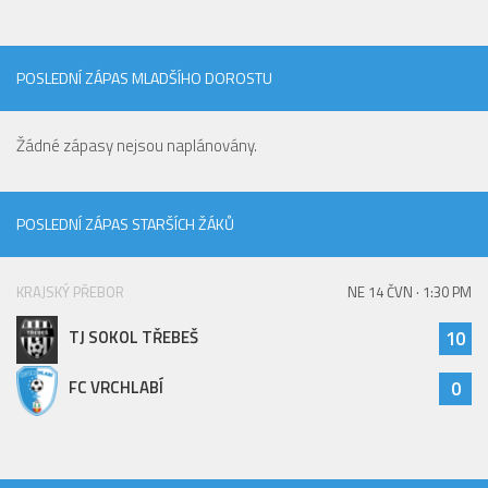
POSLEDNÍ ZÁPAS MLADŠÍHO DOROSTU
Žádné zápasy nejsou naplánovány.
POSLEDNÍ ZÁPAS STARŠÍCH ŽÁKŮ
KRAJSKÝ PŘEBOR
NE 14 ČVN · 1:30 PM
TJ SOKOL TŘEBEŠ
10
FC VRCHLABÍ
0