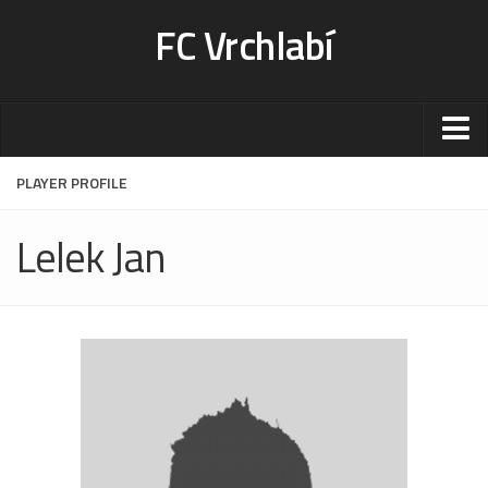
FC Vrchlabí
Stadion
PLAYER PROFILE
Sportoviště
Lelek Jan
Kontakt-rezervace
Ceník
Fotogalerie
Klub
Kontakt
Vedení
Historie