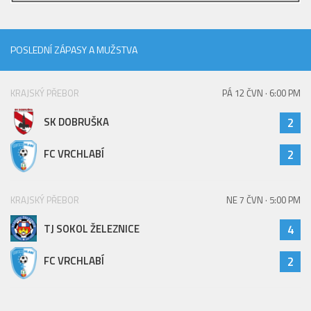
2023/24
2022/23
POSLEDNÍ ZÁPASY A MUŽSTVA
2020/21
2019/20
KRAJSKÝ PŘEBOR
PÁ 12 ČVN · 6:00 PM
2018/19
SK DOBRUŠKA
2
Tabulka
FC VRCHLABÍ
2
St. dorost
Zápasy SD 2026/27
KRAJSKÝ PŘEBOR
NE 7 ČVN · 5:00 PM
Hráči
TJ SOKOL ŽELEZNICE
4
Realizační tým
Zápasy
FC VRCHLABÍ
2
Ml. dorost
Zápasy MD