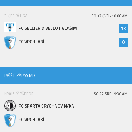
St. přípravka
Hráči
3. ČESKÁ LIGA
SO 13 ČVN · 10:00 AM
Rozpis zápasů
FC SELLIER & BELLOT VLAŠIM
13
Realizační tým
FC VRCHLABÍ
0
Mladší přípravka
Zápasy
Realizační tým
Fotbalová školka
PŘÍŠTÍ ZÁPAS MD
Kontakty
KRAJSKÝ PŘEBOR
SO 22 SRP · 9:30 AM
Vzkazy
Bazárek
FC SPARTAK RYCHNOV N/KN.
FC VRCHLABÍ