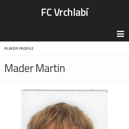
FC Vrchlabí
Stadion
PLAYER PROFILE
Sportoviště
Mader Martin
Kontakt-rezervace
Ceník
Fotogalerie
Klub
Kontakt
Vedení
Historie