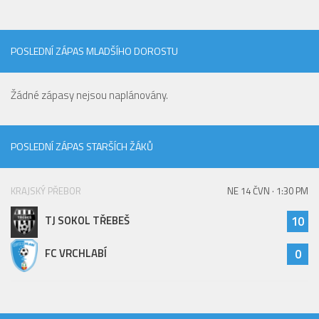
POSLEDNÍ ZÁPAS MLADŠÍHO DOROSTU
Žádné zápasy nejsou naplánovány.
POSLEDNÍ ZÁPAS STARŠÍCH ŽÁKŮ
KRAJSKÝ PŘEBOR
NE 14 ČVN · 1:30 PM
TJ SOKOL TŘEBEŠ
10
FC VRCHLABÍ
0