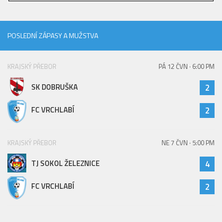
2023/24
2022/23
POSLEDNÍ ZÁPASY A MUŽSTVA
2020/21
2019/20
KRAJSKÝ PŘEBOR
PÁ 12 ČVN · 6:00 PM
2018/19
SK DOBRUŠKA
2
Tabulka
FC VRCHLABÍ
2
St. dorost
Zápasy SD 2026/27
KRAJSKÝ PŘEBOR
NE 7 ČVN · 5:00 PM
Hráči
TJ SOKOL ŽELEZNICE
4
Realizační tým
Zápasy
FC VRCHLABÍ
2
Ml. dorost
Zápasy MD