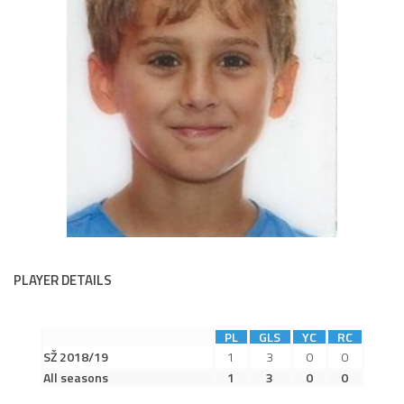
Dokumenty
Aktuality
A tým
Zápasy MA 2026/27
Hráči
Realizační tým
Historie
Zápasy 2025/26
Zápasy 2024/25
PLAYER DETAILS
2023/24
2022/23
PL
GLS
YC
RC
2021/22
SŽ 2018/19
1
3
0
0
All seasons
1
3
0
0
2020/21