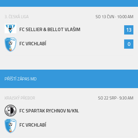
St. přípravka
Hráči
3. ČESKÁ LIGA
SO 13 ČVN · 10:00 AM
Rozpis zápasů
FC SELLIER & BELLOT VLAŠIM
13
Realizační tým
FC VRCHLABÍ
0
Mladší přípravka
Zápasy
Realizační tým
Fotbalová školka
PŘÍŠTÍ ZÁPAS MD
Kontakty
KRAJSKÝ PŘEBOR
SO 22 SRP · 9:30 AM
Vzkazy
Bazárek
FC SPARTAK RYCHNOV N/KN.
FC VRCHLABÍ