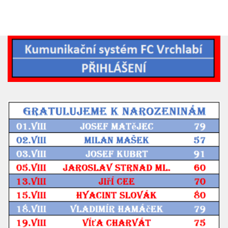
2019/20
2018/19
2017/18
2014/15
2015/16
2016/17
Vzkazy
B tým
Zápasy MB 2026/27
Hráči
Realizační tým
Historie MB
Zápasy MB 2025/26
Zápasy MB 2024/25