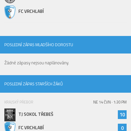
FC VRCHLABÍ
POSLEDNÍ ZÁPAS MLADŠÍHO DOROSTU
Žádné zápasy nejsou naplánovány.
POSLEDNÍ ZÁPAS STARŠÍCH ŽÁKŮ
KRAJSKÝ PŘEBOR
NE 14 ČVN · 1:30 PM
TJ SOKOL TŘEBEŠ
10
FC VRCHLABÍ
0