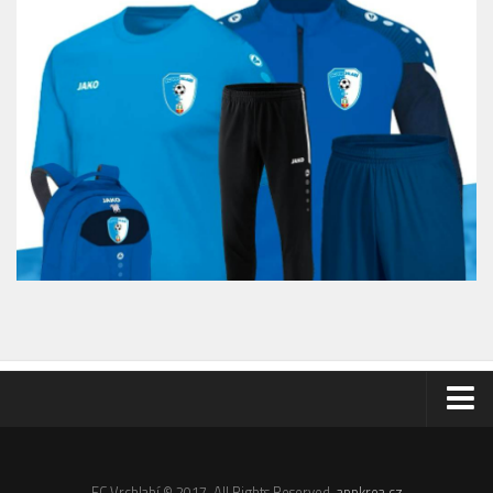
Odkazy
Email
FC Vrchlabí © 2017. All Rights Reserved.
appkrea.cz