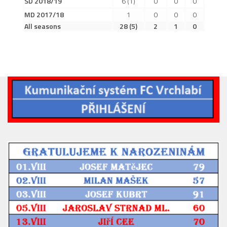
SD 2018/19
6
(1)
0
0
0
2019/20
MD 2017/18
1
0
0
0
2018/19
All seasons
28
(5)
2
1
0
2017/18
2014/15
2015/16
2016/17
Vzkazy
B tým
Zápasy MB 2026/27
Hráči
Realizační tým
Historie MB
Zápasy MB 2025/26
Zápasy MB 2024/25