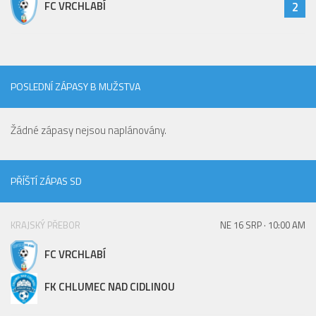
FC VRCHLABÍ
2
Hráči
Realizační tým
Zápasy
St. žáci
POSLEDNÍ ZÁPASY B MUŽSTVA
Zápasy SŽ 2025/26
Žádné zápasy nejsou naplánovány.
Hráči
Realizační tým
PŘÍŠTÍ ZÁPAS SD
Zápasy
Ml. žáci
KRAJSKÝ PŘEBOR
NE 16 SRP · 10:00 AM
Hráči
FC VRCHLABÍ
Realizační tým
Zápasy
FK CHLUMEC NAD CIDLINOU
Výsledky