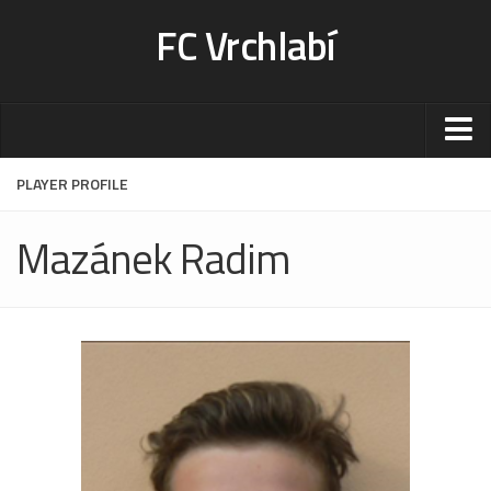
FC Vrchlabí
Stadion
PLAYER PROFILE
Sportoviště
Mazánek Radim
Kontakt-rezervace
Ceník
Fotogalerie
Klub
Kontakt
Vedení
Historie