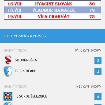
2023/24
2022/23
2020/21
2019/20
POSLEDNÍ ZÁPASY A MUŽSTVA
2018/19
Tabulka
KRAJSKÝ PŘEBOR
PÁ 12 ČVN · 6:00 PM
St. dorost
SK DOBRUŠKA
2
Zápasy SD 2026/27
Hráči
FC VRCHLABÍ
2
Realizační tým
Zápasy
KRAJSKÝ PŘEBOR
NE 7 ČVN · 5:00 PM
Ml. dorost
TJ SOKOL ŽELEZNICE
4
Zápasy MD