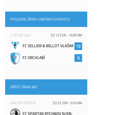
POSLEDNÍ ZÁPAS STARŠÍHO DOROSTU
3. ČESKÁ LIGA
SO 13 ČVN · 10:00 AM
FC SELLIER & BELLOT VLAŠIM
13
FC VRCHLABÍ
0
PŘÍŠTÍ ZÁPAS MD
KRAJSKÝ PŘEBOR
SO 22 SRP · 9:30 AM
FC SPARTAK RYCHNOV N/KN.