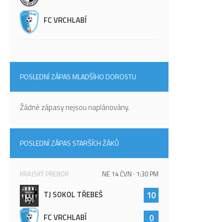
FC VRCHLABÍ
POSLEDNÍ ZÁPAS MLADŠÍHO DOROSTU
Žádné zápasy nejsou naplánovány.
POSLEDNÍ ZÁPAS STARŠÍCH ŽÁKŮ
KRAJSKÝ PŘEBOR
NE 14 ČVN · 1:30 PM
TJ SOKOL TŘEBEŠ
10
FC VRCHLABÍ
0