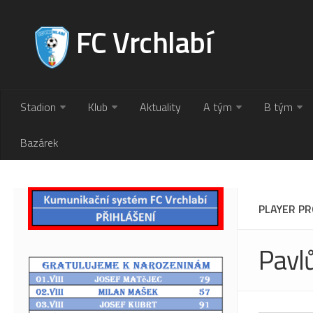
FC Vrchlabí
Stadion
Klub
Aktuality
A tým
B tým
Bazárek
PLAYER PR
Pavl