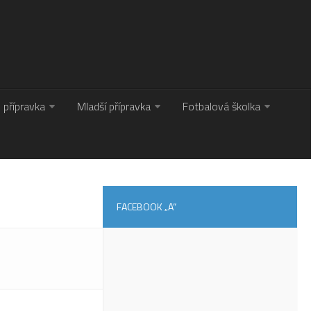
. přípravka
Mladší přípravka
Fotbalová školka
FACEBOOK „A“