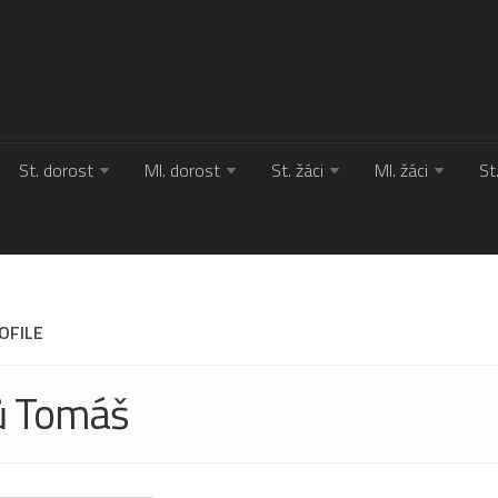
St. dorost
Ml. dorost
St. žáci
Ml. žáci
St
OFILE
ů Tomáš