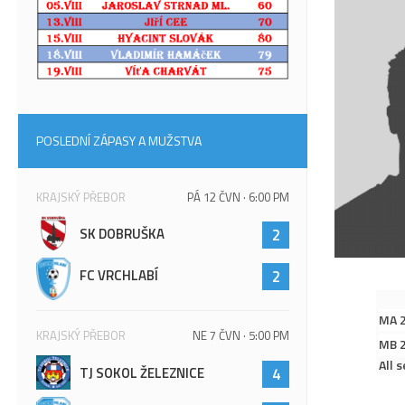
POSLEDNÍ ZÁPASY A MUŽSTVA
KRAJSKÝ PŘEBOR
PÁ 12 ČVN · 6:00 PM
SK DOBRUŠKA
2
FC VRCHLABÍ
2
MA 
KRAJSKÝ PŘEBOR
NE 7 ČVN · 5:00 PM
MB 
All 
TJ SOKOL ŽELEZNICE
4