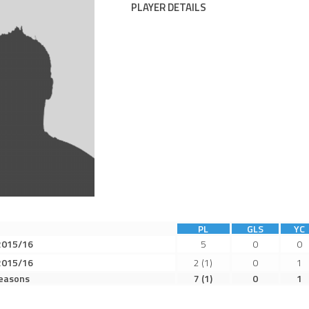
PLAYER DETAILS
PL
GLS
YC
2015/16
5
0
0
2015/16
2
(1)
0
1
seasons
7
(1)
0
1