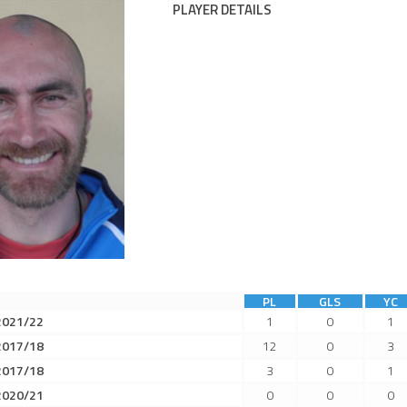
PLAYER DETAILS
PL
GLS
YC
2021/22
1
0
1
2017/18
12
0
3
2017/18
3
0
1
2020/21
0
0
0