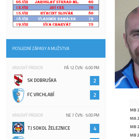
POSLEDNÍ ZÁPASY A MUŽSTVA
KRAJSKÝ PŘEBOR
PÁ 12 ČVN · 6:00 PM
SK DOBRUŠKA
2
FC VRCHLABÍ
2
MB 
KRAJSKÝ PŘEBOR
NE 7 ČVN · 5:00 PM
MA 
MB 
TJ SOKOL ŽELEZNICE
4
MB 