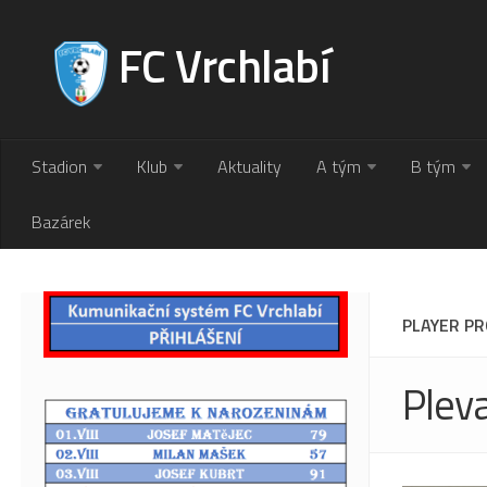
FC Vrchlabí
Stadion
Klub
Aktuality
A tým
B tým
Bazárek
PLAYER PR
Pleva