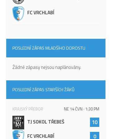
FC VRCHLABÍ
POSLEDNÍ ZÁPAS MLADŠÍHO DOROSTU
Žádné zápasy nejsou naplánovány.
POSLEDNÍ ZÁPAS STARŠÍCH ŽÁKŮ
KRAJSKÝ PŘEBOR
NE 14 ČVN · 1:30 PM
TJ SOKOL TŘEBEŠ
10
FC VRCHLABÍ
0