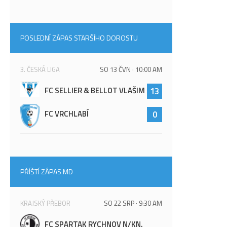
POSLEDNÍ ZÁPAS STARŠÍHO DOROSTU
3. ČESKÁ LIGA
SO 13 ČVN · 10:00 AM
FC SELLIER & BELLOT VLAŠIM
13
FC VRCHLABÍ
0
PŘÍŠTÍ ZÁPAS MD
KRAJSKÝ PŘEBOR
SO 22 SRP · 9:30 AM
FC SPARTAK RYCHNOV N/KN.