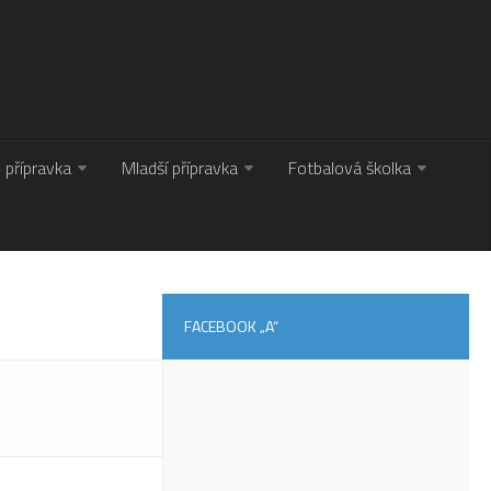
. přípravka
Mladší přípravka
Fotbalová školka
FACEBOOK „A“