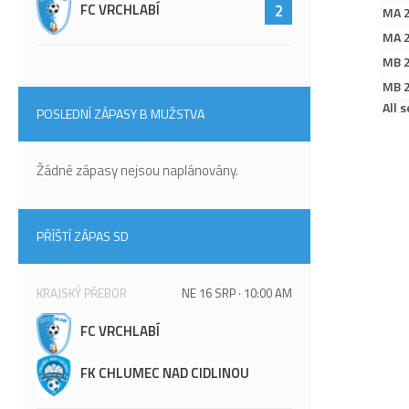
FC VRCHLABÍ
2
MA 
MA 
MB 
MB 
All 
POSLEDNÍ ZÁPASY B MUŽSTVA
Žádné zápasy nejsou naplánovány.
PŘÍŠTÍ ZÁPAS SD
KRAJSKÝ PŘEBOR
NE 16 SRP · 10:00 AM
FC VRCHLABÍ
FK CHLUMEC NAD CIDLINOU