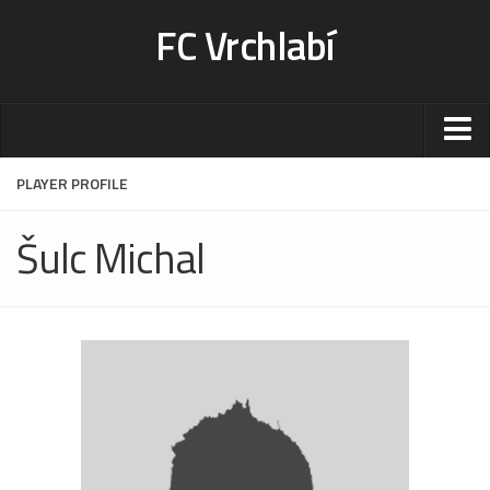
FC Vrchlabí
Stadion
PLAYER PROFILE
Sportoviště
Šulc Michal
Kontakt-rezervace
Ceník
Fotogalerie
Klub
Kontakt
Vedení
Historie