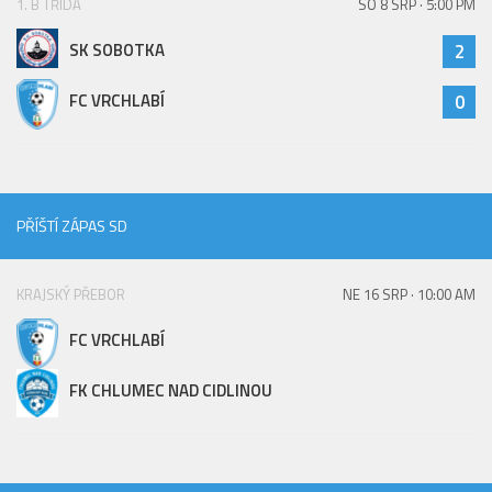
1. B TŘÍDA
SO 8 SRP · 5:00 PM
Hráči
SK SOBOTKA
2
Realizační tým
Zápasy
FC VRCHLABÍ
0
St. žáci
Zápasy SŽ 2025/26
Hráči
PŘÍŠTÍ ZÁPAS SD
Realizační tým
Zápasy
KRAJSKÝ PŘEBOR
NE 16 SRP · 10:00 AM
Ml. žáci
FC VRCHLABÍ
Hráči
FK CHLUMEC NAD CIDLINOU
Realizační tým
Zápasy
Výsledky