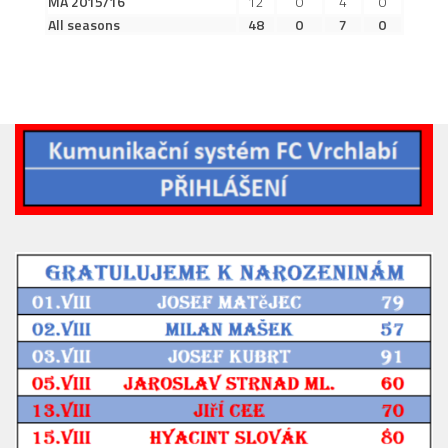
MA 2015/16
12
0
4
0
2019/20
All seasons
48
0
7
0
2018/19
2017/18
2014/15
2015/16
2016/17
Vzkazy
B tým
Zápasy MB 2026/27
Hráči
Realizační tým
Historie MB
Zápasy MB 2025/26
Zápasy MB 2024/25