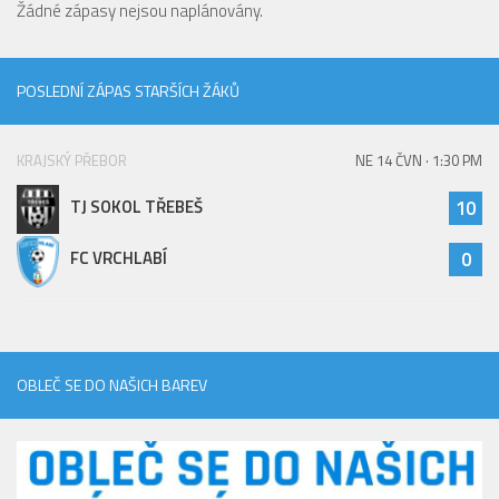
Žádné zápasy nejsou naplánovány.
POSLEDNÍ ZÁPAS STARŠÍCH ŽÁKŮ
KRAJSKÝ PŘEBOR
NE 14 ČVN · 1:30 PM
TJ SOKOL TŘEBEŠ
10
FC VRCHLABÍ
0
OBLEČ SE DO NAŠICH BAREV