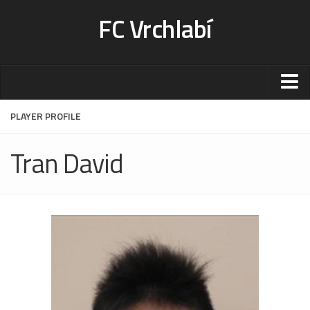
FC Vrchlabí
Stadion
PLAYER PROFILE
Sportoviště
Tran David
Kontakt-rezervace
Ceník
Fotogalerie
Klub
Kontakt
Vedení
Historie