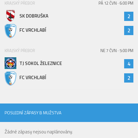
KRAJSKÝ PŘEBOR
PÁ 12 ČVN · 6:00 PM
Hráči
SK DOBRUŠKA
2
Realizační tým
Zápasy
FC VRCHLABÍ
2
St. žáci
Zápasy SŽ 2025/26
KRAJSKÝ PŘEBOR
NE 7 ČVN · 5:00 PM
Hráči
TJ SOKOL ŽELEZNICE
4
Realizační tým
FC VRCHLABÍ
2
Zápasy
Ml. žáci
Hráči
Realizační tým
POSLEDNÍ ZÁPASY B MUŽSTVA
Zápasy
Žádné zápasy nejsou naplánovány.
Výsledky