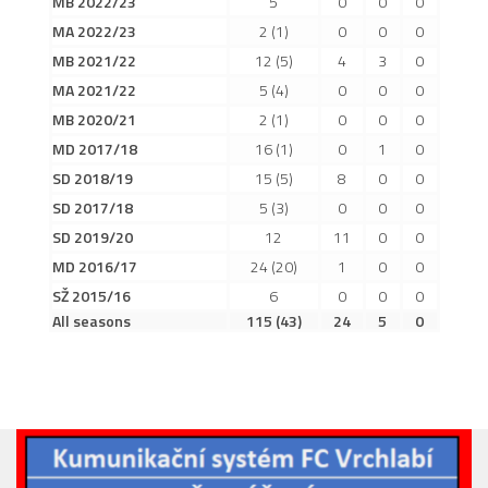
MB 2022/23
5
0
0
0
2019/20
MA 2022/23
2
(1)
0
0
0
2018/19
MB 2021/22
12
(5)
4
3
0
2017/18
MA 2021/22
5
(4)
0
0
0
MB 2020/21
2
(1)
0
0
0
2014/15
MD 2017/18
16
(1)
0
1
0
2015/16
SD 2018/19
15
(5)
8
0
0
2016/17
SD 2017/18
5
(3)
0
0
0
Vzkazy
SD 2019/20
12
11
0
0
B tým
MD 2016/17
24
(20)
1
0
0
SŽ 2015/16
6
0
0
0
Zápasy MB 2026/27
All seasons
115
(43)
24
5
0
Hráči
Realizační tým
Historie MB
Zápasy MB 2025/26
Zápasy MB 2024/25