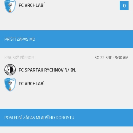
FC VRCHLABÍ
0
PŘÍŠTÍ ZÁPAS MD
KRAJSKÝ PŘEBOR
SO 22 SRP · 9:30 AM
FC SPARTAK RYCHNOV N/KN.
FC VRCHLABÍ
POSLEDNÍ ZÁPAS MLADŠÍHO DOROSTU