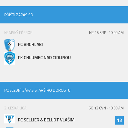
St. přípravka
Hráči
PŘÍŠTÍ ZÁPAS SD
Rozpis zápasů
KRAJSKÝ PŘEBOR
NE 16 SRP · 10:00 AM
Realizační tým
Mladší přípravka
FC VRCHLABÍ
Zápasy
FK CHLUMEC NAD CIDLINOU
Realizační tým
Fotbalová školka
Kontakty
POSLEDNÍ ZÁPAS STARŠÍHO DOROSTU
Vzkazy
Bazárek
3. ČESKÁ LIGA
SO 13 ČVN · 10:00 AM
FC SELLIER & BELLOT VLAŠIM
13