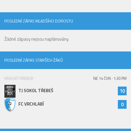
POSLEDNÍ ZÁPAS MLADŠÍHO DOROSTU
Žádné zápasy nejsou naplánovány.
POSLEDNÍ ZÁPAS STARŠÍCH ŽÁKŮ
KRAJSKÝ PŘEBOR
NE 14 ČVN · 1:30 PM
TJ SOKOL TŘEBEŠ
10
FC VRCHLABÍ
0