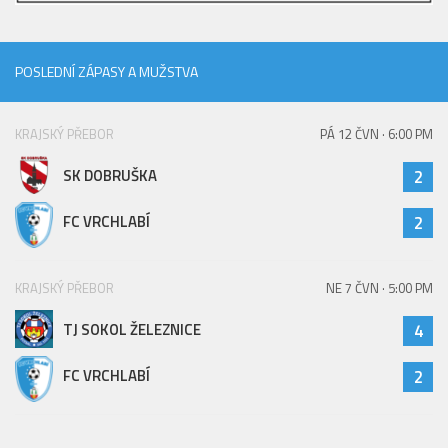
2023/24
2022/23
POSLEDNÍ ZÁPASY A MUŽSTVA
2020/21
2019/20
KRAJSKÝ PŘEBOR
PÁ 12 ČVN · 6:00 PM
2018/19
SK DOBRUŠKA
2
Tabulka
FC VRCHLABÍ
2
St. dorost
Zápasy SD 2026/27
KRAJSKÝ PŘEBOR
NE 7 ČVN · 5:00 PM
Hráči
TJ SOKOL ŽELEZNICE
4
Realizační tým
Zápasy
FC VRCHLABÍ
2
Ml. dorost
Zápasy MD