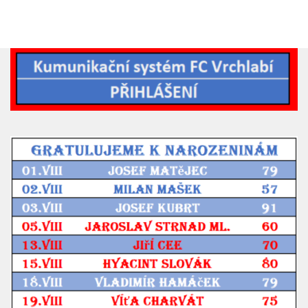
2019/20
2018/19
2017/18
2014/15
2015/16
2016/17
Vzkazy
B tým
Zápasy MB 2026/27
Hráči
Realizační tým
Historie MB
Zápasy MB 2025/26
Zápasy MB 2024/25