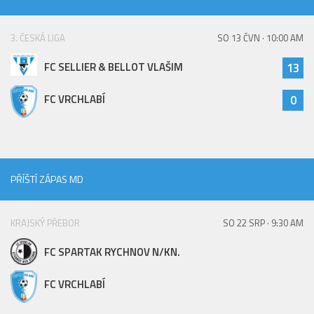
St. přípravka
Hráči
3. ČESKÁ LIGA
SO 13 ČVN · 10:00 AM
Rozpis zápasů
FC SELLIER & BELLOT VLAŠIM
13
Realizační tým
FC VRCHLABÍ
0
Mladší přípravka
Zápasy
Realizační tým
Fotbalová školka
PŘÍŠTÍ ZÁPAS MD
Kontakty
KRAJSKÝ PŘEBOR
SO 22 SRP · 9:30 AM
Vzkazy
Bazárek
FC SPARTAK RYCHNOV N/KN.
FC VRCHLABÍ