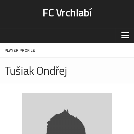
FC Vrchlabí
Stadion
PLAYER PROFILE
Sportoviště
Tušiak Ondřej
Kontakt-rezervace
Ceník
Fotogalerie
Klub
Kontakt
Vedení
Historie