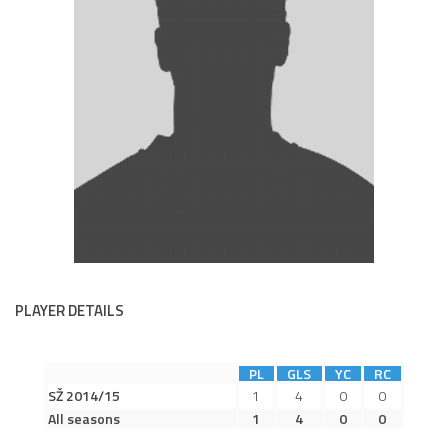
Dokumenty
Aktuality
A tým
Zápasy MA 2026/27
Hráči
Realizační tým
Historie
Zápasy 2025/26
Zápasy 2024/25
PLAYER DETAILS
2023/24
2022/23
PL
GLS
YC
RC
2021/22
SŽ 2014/15
1
4
0
0
All seasons
1
4
0
0
2020/21