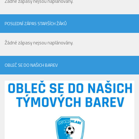
Žádné zápasy nejsou naplánovány.
St. přípravka
Hráči
POSLEDNÍ ZÁPAS STARŠÍCH ŽÁKŮ
Rozpis zápasů
Realizační tým
Žádné zápasy nejsou naplánovány.
Mladší přípravka
Zápasy
OBLEČ SE DO NAŠICH BAREV
Realizační tým
Fotbalová školka
Kontakty
Vzkazy
Bazárek