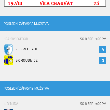
2019/20
2018/19
2017/18
POSLEDNÍ ZÁPASY A MUŽSTVA
2014/15
2015/16
KRAJSKÝ PŘEBOR
SO 8 SRP · 1:00 PM
2016/17
FC VRCHLABÍ
4
Vzkazy
B tým
SK ROUDNICE
0
Zápasy MB 2026/27
Hráči
Realizační tým
POSLEDNÍ ZÁPASY B MUŽSTVA
Historie MB
Zápasy MB 2025/26
1. B TŘÍDA
SO 8 SRP · 5:00 PM
Zápasy MB 2024/25