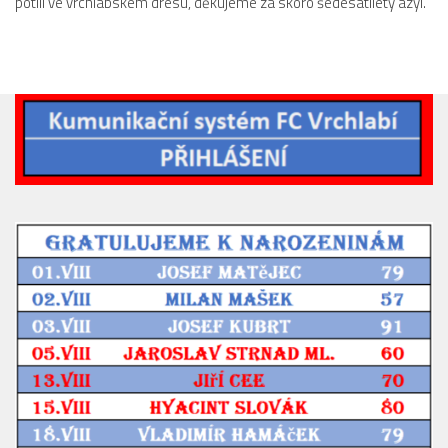
potili ve vrchlabském dresu, děkujeme za skoro šedesátiletý azyl.
Dokumenty
Aktuality
A tým
Zápasy MA 2026/27
Hráči
Realizační tým
Historie
Zápasy 2025/26
Zápasy 2024/25
2023/24
2022/23
2021/22
2020/21