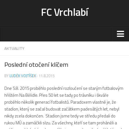
FC Vrchlabí
Stadion
AKTUALITY
Sportoviště
Poslední otočení klíčem
Kontakt-rezervace
BY
LUDĚK VOJTÍŠEK
· 11.8.2015
Ceník
Fotogalerie
Dne 5.8. 2015 proběhlo poslední rozloučení se starým fotbalovým
hřištěm Na Bělidle. Přes 50 let se tady po trávníku i škváře
Klub
proběhlo několik generací fotbalistů. Paradoxem vlastně je, že
Kontakt
stadion, který se začal budovat začátkem padesátých let, nebyl
nikdy zcela dokončen. Stadion jsme tedy ve středu předali do
Vedení
rukou MÚ a zamáčkli slzu. Za všechny, kteří se tam proháněli a
Historie