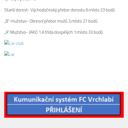
Dokumenty
Starší dorost- Východočeský přebor dorostu 6.místo 23 bodů
Aktuality
„B“ mužstvo- Okresní přebor mužů 3.místo 27 bodů
A tým
„A“ Mužstvo- JAKO 1.A třída dospělých 1.místo 33 bodů
Zápasy MA 2026/27
Hráči
Realizační tým
Historie
Zápasy 2025/26
Zápasy 2024/25
2023/24
2022/23
2021/22
2020/21