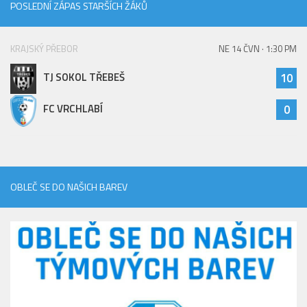
POSLEDNÍ ZÁPAS STARŠÍCH ŽÁKŮ
KRAJSKÝ PŘEBOR
NE 14 ČVN · 1:30 PM
TJ SOKOL TŘEBEŠ
10
FC VRCHLABÍ
0
OBLEČ SE DO NAŠICH BAREV