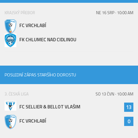
Hráči
KRAJSKÝ PŘEBOR
NE 16 SRP · 10:00 AM
Realizační tým
FC VRCHLABÍ
Zápasy
St. žáci
FK CHLUMEC NAD CIDLINOU
Zápasy SŽ 2025/26
Hráči
Realizační tým
POSLEDNÍ ZÁPAS STARŠÍHO DOROSTU
Zápasy
Ml. žáci
3. ČESKÁ LIGA
SO 13 ČVN · 10:00 AM
Hráči
FC SELLIER & BELLOT VLAŠIM
13
Realizační tým
FC VRCHLABÍ
0
Zápasy
Výsledky