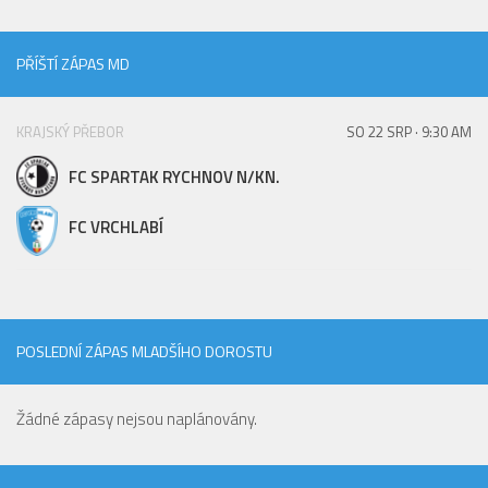
St. přípravka
Hráči
PŘÍŠTÍ ZÁPAS MD
Rozpis zápasů
Realizační tým
KRAJSKÝ PŘEBOR
SO 22 SRP · 9:30 AM
Mladší přípravka
FC SPARTAK RYCHNOV N/KN.
Zápasy
FC VRCHLABÍ
Realizační tým
Fotbalová školka
Kontakty
POSLEDNÍ ZÁPAS MLADŠÍHO DOROSTU
Vzkazy
Bazárek
Žádné zápasy nejsou naplánovány.