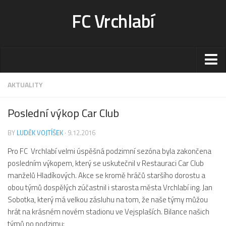
FC Vrchlabí
Stadion
AKTUALITY
Sportoviště
Poslední výkop Car Club
Kontakt-rezervace
BY
LUDĚK VOJTÍŠEK
· 9.12.2016
Ceník
Pro FC Vrchlabí velmi úspěšná podzimní sezóna byla zakončena
Fotogalerie
posledním výkopem, který se uskutečnil v Restauraci Car Club
Klub
manželů Hladíkových. Akce se kromě hráčů staršího dorostu a
Kontakt
obou týmů dospělých zúčastnil i starosta města Vrchlabí ing. Jan
Sobotka, který má velkou zásluhu na tom, že naše týmy můžou
Vedení
hrát na krásném novém stadionu ve Vejsplaších. Bilance našich
Historie
týmů po podzimu: