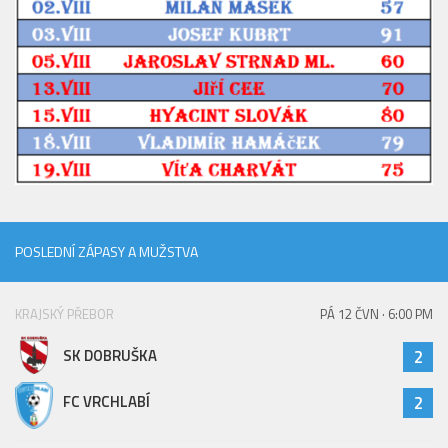
POSLEDNÍ ZÁPASY A MUŽSTVA
KRAJSKÝ PŘEBOR
PÁ 12 ČVN · 6:00 PM
SK DOBRUŠKA
2
FC VRCHLABÍ
2