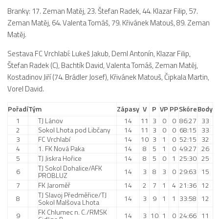
St. přípravka
Branky: 17. Zeman Matěj, 23. Štefan Radek, 44. Klazar Filip, 57.
Zeman Matěj, 64. Valenta Tomáš, 79. Křivánek Matouš, 89. Zeman
Hráči
Matěj.
Rozpis zápasů
Sestava FC Vrchlabí: Lukeš Jakub, Deml Antonín, Klazar Filip,
Realizační tým
Štefan Radek (C), Bachtík David, Valenta Tomáš, Zeman Matěj,
Mladší přípravka
Kostadinov Jiří (74. Brádler Josef), Křivánek Matouš, Čipkala Martin,
Vorel David.
Zápasy
Realizační tým
Pořadí
Tým
Zápasy
V
P
VP
PP
Skóre
Body
1
TJ Lánov
14
11
3
0
0
86:27
33
Fotbalová školka
2
Sokol Lhota pod Libčany
14
11
3
0
0
68:15
33
3
FC Vrchlabí
14
10
3
1
0
52:15
32
Kontakty
4
1. FK Nová Paka
14
8
5
1
0
49:27
26
Vzkazy
5
TJ Jiskra Hořice
14
8
5
0
1
25:30
25
TJ Sokol Dohalice/AFK
6
14
3
8
3
0
29:63
15
Bazárek
PROBLUZ
7
FK Jaroměř
14
2
7
1
4
21:36
12
TJ Slavoj Předměřice/TJ
8
14
3
9
1
1
33:58
12
Sokol Malšova Lhota
FK Chlumec n. C./RMSK
9
14
3
10
1
0
24:66
11