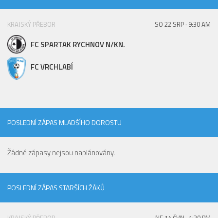
KRAJSKÝ PŘEBOR
SO 22 SRP · 9:30 AM
FC SPARTAK RYCHNOV N/KN.
FC VRCHLABÍ
POSLEDNÍ ZÁPAS MLADŠÍHO DOROSTU
Žádné zápasy nejsou naplánovány.
POSLEDNÍ ZÁPAS STARŠÍCH ŽÁKŮ