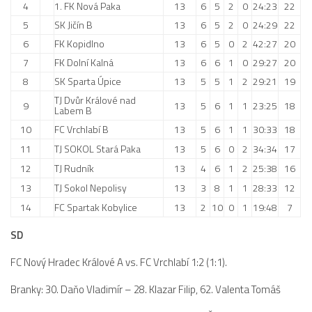
4
1. FK Nová Paka
13
6
5
2
0
24:23
22
2023/24
5
SK Jičín B
13
6
5
2
0
24:29
22
6
FK Kopidlno
13
6
5
0
2
42:27
20
2022/23
7
FK Dolní Kalná
13
6
6
1
0
29:27
20
2020/21
8
SK Sparta Úpice
13
5
5
1
2
29:21
19
2019/20
TJ Dvůr Králové nad
9
13
5
6
1
1
23:25
18
Labem B
2018/19
10
FC Vrchlabí B
13
5
6
1
1
30:33
18
Tabulka
11
TJ SOKOL Stará Paka
13
5
6
0
2
34:34
17
St. dorost
12
TJ Rudník
13
4
6
1
2
25:38
16
Zápasy SD 2026/27
13
TJ Sokol Nepolisy
13
3
8
1
1
28:33
12
14
FC Spartak Kobylice
13
2
10
0
1
19:48
7
Hráči
Realizační tým
SD
Zápasy
FC Nový Hradec Králové A vs. FC Vrchlabí 1:2 (1:1).
Ml. dorost
Branky: 30. Daňo Vladimír – 28. Klazar Filip, 62. Valenta Tomáš
Zápasy MD