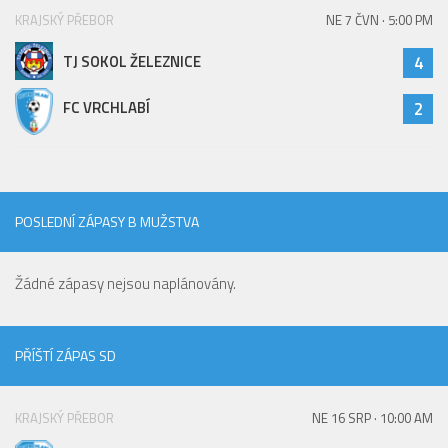
KRAJSKÝ PŘEBOR
NE 7 ČVN · 5:00 PM
TJ SOKOL ŽELEZNICE
4
FC VRCHLABÍ
2
POSLEDNÍ ZÁPASY B MUŽSTVA
Žádné zápasy nejsou naplánovány.
PŘÍŠTÍ ZÁPAS SD
KRAJSKÝ PŘEBOR
NE 16 SRP · 10:00 AM