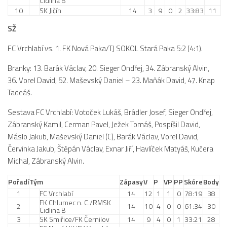
Cidlina B
10
SK Jičín
14
3
9
0
2
33:83
11
SŽ
FC Vrchlabí vs. 1. FK Nová Paka/TJ SOKOL Stará Paka 5:2 (4:1).
Branky: 13. Barák Václav, 20. Sieger Ondřej, 34. Zábranský Alvin,
36. Vorel David, 52. Maševský Daniel – 23. Maňák David, 47. Knap
Tadeáš.
Sestava FC Vrchlabí: Votoček Lukáš, Brádler Josef, Sieger Ondřej,
Zábranský Kamil, Cerman Pavel, Ježek Tomáš, Pospíšil David,
Máslo Jakub, Maševský Daniel (C), Barák Václav, Vorel David,
Červinka Jakub, Štěpán Václav, Exnar Jiří, Havlíček Matyáš, Kučera
Michal, Zábranský Alvin.
Pořadí
Tým
Zápasy
V
P
VP
PP
Skóre
Body
1
FC Vrchlabí
14
12
1
1
0
78:19
38
FK Chlumec n. C./RMSK
2
14
10
4
0
0
61:34
30
Cidlina B
3
SK Smiřice/FK Černilov
14
9
4
0
1
33:21
28