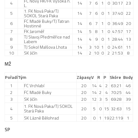
FC Nový HK/FK Vysoká n.
4
14
7
6
1
0
30:17
23
L.
1. FK Nová Paka/TJ
5
14
7
6
0
1
37:40
22
SOKOL Stará Paka
FC Mladé Buky/TJ Tatran
6
14
6
7
1
0
36:49
20
Hostinné
7
FK Jaroměř
14
5
8
1
0
47:57
17
TJ Slavoj Předměřice nad
8
14
4
9
0
1
28:44
13
Labem
9
TJ Sokol Malšova Lhota
14
3
10
1
0
24:61
11
10
SK Jičín
14
2
10
0
2
21:53
8
MŽ
Pořadí
Tým
Zápasy
V
R
P
Skóre
Body
1
FC Vrchlabí
20
14
4
2
63:21
46
2
FC Mladé Buky
20
14
2
4
70:25
44
3
SK Jičín
20
12
3
5
69:28
39
1. FK Nová Paka/TJ SOKOL
4
20
5
0
15
32:63
15
Stará Paka
5
SK Lázně Bělohrad
20
0
1
19
22:119
1
SP