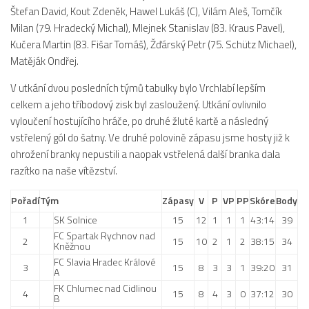
Štefan David, Kout Zdeněk, Hawel Lukáš (C), Vilám Aleš, Tomčík
Dokumenty
Milan (79. Hradecký Michal), Mlejnek Stanislav (83. Kraus Pavel),
Aktuality
Kučera Martin (83. Fišar Tomáš), Žďárský Petr (75. Schütz Michael),
Matěják Ondřej.
A tým
V utkání dvou posledních týmů tabulky bylo Vrchlabí lepším
Zápasy MA 2026/27
celkem a jeho tříbodový zisk byl zasloužený. Utkání ovlivnilo
Hráči
vyloučení hostujícího hráče, po druhé žluté kartě a následný
Realizační tým
vstřelený gól do šatny. Ve druhé polovině zápasu jsme hosty již k
ohrožení branky nepustili a naopak vstřelená další branka dala
Historie
razítko na naše vítězství.
Zápasy 2025/26
Pořadí
Tým
Zápasy
V
P
VP
PP
Skóre
Body
Zápasy 2024/25
1
SK Solnice
15
12
1
1
1
43:14
39
2023/24
FC Spartak Rychnov nad
2
15
10
2
1
2
38:15
34
Kněžnou
2022/23
FC Slavia Hradec Králové
3
15
8
3
3
1
39:20
31
A
2021/22
FK Chlumec nad Cidlinou
4
15
8
4
3
0
37:12
30
2020/21
B