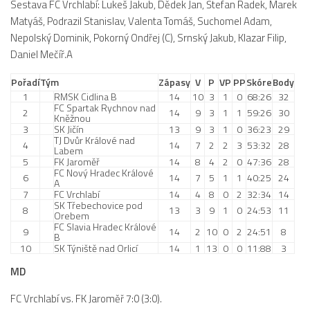
Sestava FC Vrchlabí: Lukeš Jakub, Dědek Jan, Štefan Radek, Marek
Hráči
Matyáš, Podrazil Stanislav, Valenta Tomáš, Suchomel Adam,
Realizační tým
Nepolský Dominik, Pokorný Ondřej (C), Srnský Jakub, Klazar Filip,
Daniel Mečíř.A
Zápasy
Pořadí
Tým
Zápasy
V
P
VP
PP
Skóre
Body
St. žáci
1
RMSK Cidlina B
14
10
3
1
0
68:26
32
FC Spartak Rychnov nad
Zápasy SŽ 2025/26
2
14
9
3
1
1
59:26
30
Kněžnou
3
SK Jičín
13
9
3
1
0
36:23
29
Hráči
TJ Dvůr Králové nad
4
14
7
2
2
3
53:32
28
Labem
Realizační tým
5
FK Jaroměř
14
8
4
2
0
47:36
28
FC Nový Hradec Králové
Zápasy
6
14
7
5
1
1
40:25
24
A
7
FC Vrchlabí
14
4
8
0
2
32:34
14
Ml. žáci
SK Třebechovice pod
8
13
3
9
1
0
24:53
11
Orebem
Hráči
FC Slavia Hradec Králové
9
14
2
10
0
2
24:51
8
B
10
SK Týniště nad Orlicí
14
1
13
0
0
11:88
3
Realizační tým
MD
Zápasy
Výsledky
FC Vrchlabí vs. FK Jaroměř 7:0 (3:0).