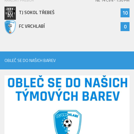
KRAJSKÝ PŘEBOR
NE 14 ČVN · 1:30 PM
TJ SOKOL TŘEBEŠ
10
FC VRCHLABÍ
0
OBLEČ SE DO NAŠICH BAREV