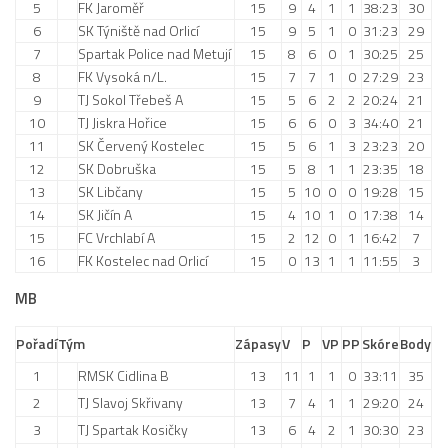
5
FK Jaroměř
15
9
4
1
1
38:23
30
2019/20
6
SK Týniště nad Orlicí
15
9
5
1
0
31:23
29
2018/19
7
Spartak Police nad Metují
15
8
6
0
1
30:25
25
8
FK Vysoká n/L.
15
7
7
1
0
27:29
23
2017/18
9
TJ Sokol Třebeš A
15
5
6
2
2
20:24
21
2014/15
10
TJ Jiskra Hořice
15
6
6
0
3
34:40
21
2015/16
11
SK Červený Kostelec
15
5
6
1
3
23:23
20
12
SK Dobruška
15
5
8
1
1
23:35
18
2016/17
13
SK Libčany
15
5
10
0
0
19:28
15
Vzkazy
14
SK Jičín A
15
4
10
1
0
17:38
14
15
FC Vrchlabí A
15
2
12
0
1
16:42
7
B tým
16
FK Kostelec nad Orlicí
15
0
13
1
1
11:55
3
Zápasy MB 2026/27
MB
Hráči
Pořadí
Tým
Zápasy
V
P
VP
PP
Skóre
Body
Realizační tým
1
RMSK Cidlina B
13
11
1
1
0
33:11
35
Historie MB
2
TJ Slavoj Skřivany
13
7
4
1
1
29:20
24
Zápasy MB 2025/26
3
TJ Spartak Kosičky
13
6
4
2
1
30:30
23
Zápasy MB 2024/25