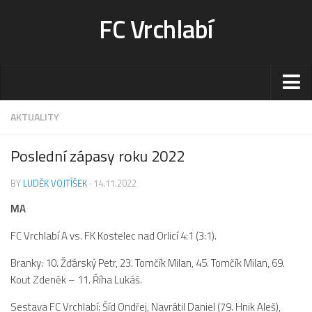
FC Vrchlabí
Stadion
AKTUALITY
Sportoviště
Poslední zápasy roku 2022
Kontakt-rezervace
BY
LUDĚK VOJTÍŠEK
· 14.11.2022
Ceník
MA
Fotogalerie
Klub
FC Vrchlabí A vs. FK Kostelec nad Orlicí 4:1 (3:1).
Kontakt
Branky: 10. Žďárský Petr, 23. Tomčík Milan, 45. Tomčík Milan, 69.
Kout Zdeněk – 11. Říha Lukáš.
Vedení
Historie
Sestava FC Vrchlabí: Šíd Ondřej, Navrátil Daniel (79. Hnik Aleš),