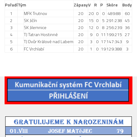
Pořadí
Tým
Zápasy
V
R
P
Skóre
Body
1
MFK Trutnov
20
20
0
0
489:88
60
2
SK Jičín
20
15
0
5
291:238
45
3
SK Jilemnice
20
12
0
8
256:239
36
4
TJ Tatran Hostinné
20
9
0
11
199:215
27
5
TJ Dvůr Králové nad Labem
20
3
0
17
147:343
9
6
FC Vrchlabí
20
1
0
19
129:388
3