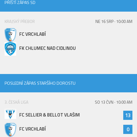
PŘÍŠTÍ ZÁPAS SD
KRAJSKÝ PŘEBOR
NE 16 SRP · 10:00 AM
FC VRCHLABÍ
FK CHLUMEC NAD CIDLINOU
POSLEDNÍ ZÁPAS STARŠÍHO DOROSTU
3. ČESKÁ LIGA
SO 13 ČVN · 10:00 AM
FC SELLIER & BELLOT VLAŠIM
13
FC VRCHLABÍ
0