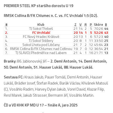
Hráči
PREMIER STEEL KP staršího dorostu U 19
Realizační tým
RMSK Cidlina B/FK Chlumec n. C. vs. FC Vrchlabí 1:5 (0:2).
Zápasy
#
Klub
Z
V
R
P
Skóre
B
1.
TJ Sokol Třebeš
21
14
2
5
70:26
44
St. žáci
2.
FC Vrchlabí
20
14
1
5
52:26
43
3.
FC Nový Hradec Králové
20
13
1
6
57:23
40
Zápasy SŽ 2025/26
4.
TJ Sokol Stěžery
20
8
1
11
33:50
25
5.
Sokol Lhota pod Libčany
21
7
2
12
45:64
23
Hráči
6.
RMSK Cidlina B/FK Chlumec nad Cidlinou
19
7
0
12
36:54
21
7.
TJ SLAVOJ Předměřice nad Labem
21
4
1
16
21:71
13
Realizační tým
Branky:
86. Jablonovský Jiří –
2. Deml Antonín, 14. Deml Antonín,
Zápasy
50. Deml Antonín, 51. Hauser Lukáš, 88. Hauser Lukáš.
Ml. žáci
Sestava FC:
Kraus Jakub, Pauer Tomáš, Deml Antonín, Hauser
Hráči
Lukáš, Brádler Josef, Štefan Radek, Barák Václav, Křivánek Matouš
(C), Vosáhlo Radim, Harvey Dylan Jakub, Vorel David, Klazar Filip,
Realizační tým
Resl Marek, Jakub Strasser, Bermann Jiří, Vosáhlo Martin.
Zápasy
ČD a VD KHK KP MD U 17 – finále A, jaro 2025
Výsledky