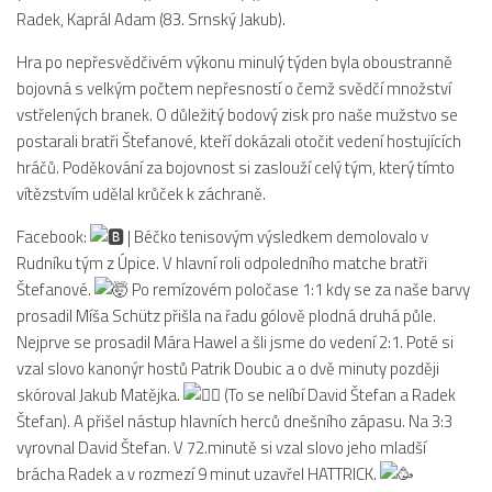
Radek, Kaprál Adam (83. Srnský Jakub).
2023/24
Hra po nepřesvědčivém výkonu minulý týden byla oboustranně
2022/23
bojovná s velkým počtem nepřesností o čemž svědčí množství
2020/21
vstřelených branek. O důležitý bodový zisk pro naše mužstvo se
postarali bratři Štefanové, kteří dokázali otočit vedení hostujících
2019/20
hráčů. Poděkování za bojovnost si zaslouží celý tým, který tímto
2018/19
vítězstvím udělal krůček k záchraně.
Tabulka
Facebook:
| Béčko tenisovým výsledkem demolovalo v
St. dorost
Rudníku tým z Úpice. V hlavní roli odpoledního matche bratři
Štefanové.
Po remízovém poločase 1:1 kdy se za naše barvy
Zápasy SD 2026/27
prosadil Míša Schütz přišla na řadu gólově plodná druhá půle.
Hráči
Nejprve se prosadil Mára Hawel a šli jsme do vedení 2:1. Poté si
Realizační tým
vzal slovo kanonýr hostů Patrik Doubic a o dvě minuty později
skóroval Jakub Matějka.
(To se nelíbí David Štefan a Radek
Zápasy
Štefan). A přišel nástup hlavních herců dnešního zápasu. Na 3:3
Ml. dorost
vyrovnal David Štefan. V 72.minutě si vzal slovo jeho mladší
brácha Radek a v rozmezí 9 minut uzavřel HATTRICK.
Zápasy MD