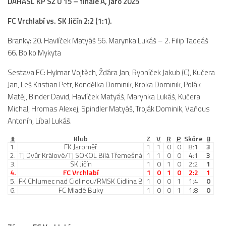
DAHASL KP SŽ U 15 – finále A, jaro 2025
FC Vrchlabí vs. SK Jičín 2:2 (1:1).
Branky: 20. Havlíček Matyáš 56. Marynka Lukáš – 2. Filip Tadeáš
66. Boiko Mykyta
Sestava FC: Hylmar Vojtěch, Žďára Jan, Rybníček Jakub (C), Kučera
Jan, Leš Kristian Petr, Kondělka Dominik, Kroka Dominik, Polák
Matěj, Binder David, Havlíček Matyáš, Marynka Lukáš, Kučera
Michal, Hromas Alexej, Spindler Matyáš, Troják Dominik, Vaňous
Antonín, Líbal Lukáš.
#
Klub
Z
V
R
P
Skóre
B
1.
FK Jaroměř
1
1
0
0
8:1
3
2.
TJ Dvůr Králové/TJ SOKOL Bílá Třemešná
1
1
0
0
4:1
3
3.
SK Jičín
1
0
1
0
2:2
1
4.
FC Vrchlabí
1
0
1
0
2:2
1
5.
FK Chlumec nad Cidlinou/RMSK Cidlina B
1
0
0
1
1:4
0
6.
FC Mladé Buky
1
0
0
1
1:8
0