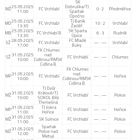
SK
25.05.2025
Dobruška/TJ
MŽ
FC Vrchlabí
0 : 2
Předměřice
11:00
Spartak
Opočno
25.05.2025
TJ Baník
MD
FC Vrchlabí
10 : 2
Vrchlabí
13:30
Žacléř
25.05.2025
SK Sparta
MB
FC Vrchlabí B
6 : 3
Rudník
13:30
Úpice
28.05.2025
FC Mladé
SŽ
FC Vrchlabí
— : —
Vrchlabí
17:00
Buky
FK Chlumec
31.05.2025
nad
SŽ
FC Vrchlabí
— : —
Chlumec
10:00
Cidlinou/RMSK
Cidlina B
FK Chlumec
31.05.2025
nad
MP
FC Vrchlabí
— : —
Hořice
10:00
Cidlinou/RMSK
Cidlina B
TJ Dvůr
31.05.2025
Králové/TJ
MŽ
FC Vrchlabí
— : —
Police
10:00
SOKOL Bílá
Třemešná
31.05.2025
TJ Jiskra
MP
FC Vrchlabí
— : —
Hořice
11:00
Hořice
31.05.2025
MŽ
SK Solnice
FC Vrchlabí
— : —
Police
11:00
Spartak
31.05.2025
MŽ
Police nad
FC Vrchlabí
— : —
Police
12:00
Metují