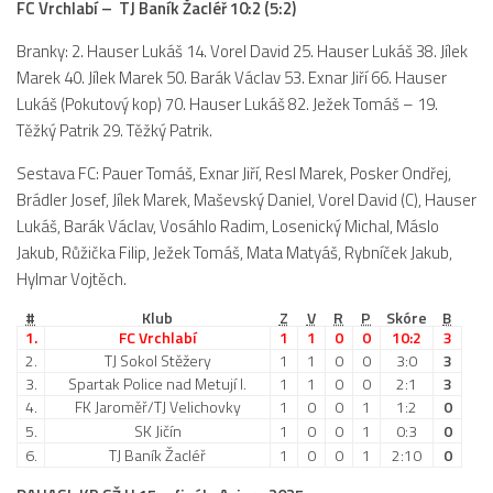
FC Vrchlabí – TJ Baník Žacléř 10:2 (5:2)
St. přípravka
Branky: 2. Hauser Lukáš 14. Vorel David 25. Hauser Lukáš 38. Jílek
Hráči
Marek 40. Jílek Marek 50. Barák Václav 53. Exnar Jiří 66. Hauser
Rozpis zápasů
Lukáš (Pokutový kop) 70. Hauser Lukáš 82. Ježek Tomáš – 19.
Realizační tým
Těžký Patrik 29. Těžký Patrik.
Mladší přípravka
Sestava FC: Pauer Tomáš, Exnar Jiří, Resl Marek, Posker Ondřej,
Brádler Josef, Jílek Marek, Maševský Daniel, Vorel David (C), Hauser
Zápasy
Lukáš, Barák Václav, Vosáhlo Radim, Losenický Michal, Máslo
Realizační tým
Jakub, Růžička Filip, Ježek Tomáš, Mata Matyáš, Rybníček Jakub,
Fotbalová školka
Hylmar Vojtěch.
#
Klub
Z
V
R
P
Skóre
B
Kontakty
1.
FC Vrchlabí
1
1
0
0
10:2
3
Vzkazy
2.
TJ Sokol Stěžery
1
1
0
0
3:0
3
3.
Spartak Police nad Metují I.
1
1
0
0
2:1
3
Bazárek
4.
FK Jaroměř/TJ Velichovky
1
0
0
1
1:2
0
5.
SK Jičín
1
0
0
1
0:3
0
6.
TJ Baník Žacléř
1
0
0
1
2:10
0