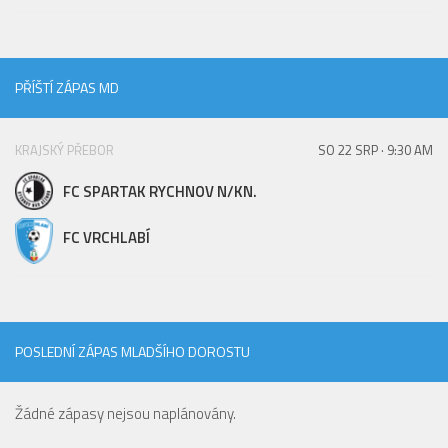
PŘÍŠTÍ ZÁPAS MD
KRAJSKÝ PŘEBOR
SO 22 SRP · 9:30 AM
FC SPARTAK RYCHNOV N/KN.
FC VRCHLABÍ
POSLEDNÍ ZÁPAS MLADŠÍHO DOROSTU
Žádné zápasy nejsou naplánovány.