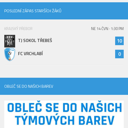
POSLEDNÍ ZÁPAS STARŠÍCH ŽÁKŮ
KRAJSKÝ PŘEBOR
NE 14 ČVN · 1:30 PM
TJ SOKOL TŘEBEŠ
10
FC VRCHLABÍ
0
OBLEČ SE DO NAŠICH BAREV