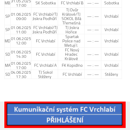
31.05.2025
MB
SK Sobotka
FC Vrchlabí B
— : —
Sobotka
17:00
TJ Dvůr
01.06.2025
FC Vrchlabí/TJ
Králové/TJ
SP
— : —
Vrchlabí
09:00
Jiskra Podhůří
SOKOL Bílá
Třemešná
01.06.2025
FC Vrchlabí/TJ
TJ Jiskra
SP
— : —
Vrchlabí
11:00
Jiskra Podhůří
Hořice
Spartak
01.06.2025
MD
FC Vrchlabí
Police nad
— : —
Vrchlabí
12:00
Metují I.
FC Nový
01.06.2025
SD
FC Vrchlabí
Hradec
— : —
Vrchlabí
14:30
Králové
01.06.2025
MA
FC Vrchlabí A
FK Kopidlno
— : —
Vrchlabí
17:00
04.06.2025
TJ Sokol
SD
FC Vrchlabí
— : —
Stěžery
17:30
Stěžery