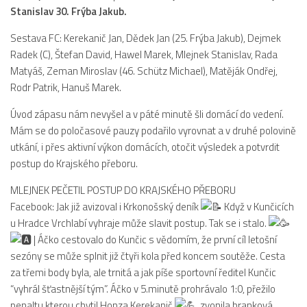
Stanislav 30. Frýba Jakub.
Dokumenty
Aktuality
Sestava FC: Kerekanič Jan, Dědek Jan (25. Frýba Jakub), Dejmek
Radek (C), Štefan David, Hawel Marek, Mlejnek Stanislav, Rada
A tým
Matyáš, Zeman Miroslav (46. Schütz Michael), Matěják Ondřej,
Rodr Patrik, Hanuš Marek.
Zápasy MA 2026/27
Hráči
Úvod zápasu nám nevyšel a v páté minutě šli domácí do vedení.
Mám se do poločasové pauzy podařilo vyrovnat a v druhé polovině
Realizační tým
utkání, i přes aktivní výkon domácích, otočit výsledek a potvrdit
Historie
postup do Krajského přeboru.
Zápasy 2025/26
MLEJNEK PEČETIL POSTUP DO KRAJSKÉHO PŘEBORU
Zápasy 2024/25
Facebook: Jak již avizoval i Krkonošský deník
Když v Kunčicích
u Hradce Vrchlabí vyhraje může slavit postup. Tak se i stalo.
2023/24
| Áčko cestovalo do Kunčic s vědomím, že první cíl letošní
2022/23
sezóny se může splnit již čtyři kola před koncem soutěže. Cesta
2021/22
za třemi body byla, ale trnitá a jak píše sportovní ředitel Kunčic
“vyhrál šťastnější tým”. Áčko v 5.minutě prohrávalo 1:0, přežilo
2020/21
penaltu kterou chytil Honza Kerekanič
, zvonila branková