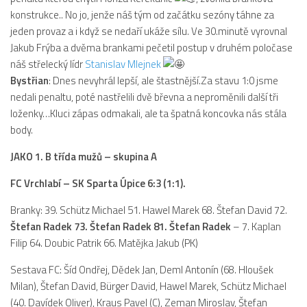
2019/20
konstrukce.. No jo, jenže náš tým od začátku sezóny táhne za
jeden provaz a i když se nedaří ukáže sílu. Ve 30.minutě vyrovnal
2018/19
Jakub Frýba a dvěma brankami pečetil postup v druhém poločase
2017/18
náš střelecký lídr
Stanislav Mlejnek
2014/15
Bystřian
: Dnes nevyhrál lepší, ale štastnější.Za stavu 1:0 jsme
nedali penaltu, poté nastřelili dvě břevna a neproměnili další tři
2015/16
loženky…Kluci zápas odmakali, ale ta špatná koncovka nás stála
2016/17
body.
Vzkazy
JAKO 1. B třída mužů – skupina A
B tým
FC Vrchlabí – SK Sparta Úpice 6:3 (1:1).
Zápasy MB 2026/27
Branky: 39. Schütz Michael 51. Hawel Marek 68. Štefan David 72.
Hráči
Štefan Radek 73. Štefan Radek 81. Štefan Radek
– 7. Kaplan
Realizační tým
Filip 64. Doubic Patrik 66. Matějka Jakub (PK)
Historie MB
Sestava FC: Šíd Ondřej, Dědek Jan, Deml Antonín (68. Hloušek
Zápasy MB 2025/26
Milan), Štefan David, Bürger David, Hawel Marek, Schütz Michael
(40. Davídek Oliver), Kraus Pavel (C), Zeman Miroslav, Štefan
Zápasy MB 2024/25