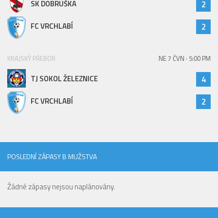
SK DOBRUŠKA
2
FC VRCHLABÍ
2
KRAJSKÝ PŘEBOR
NE 7 ČVN · 5:00 PM
TJ SOKOL ŽELEZNICE
4
FC VRCHLABÍ
2
POSLEDNÍ ZÁPASY B MUŽSTVA
Žádné zápasy nejsou naplánovány.