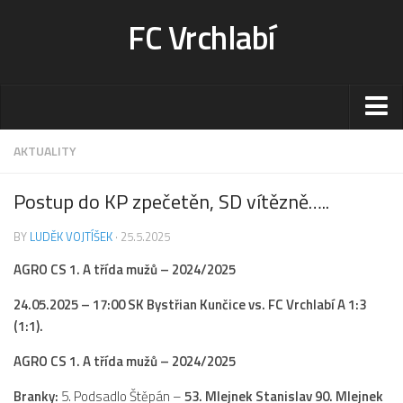
FC Vrchlabí
Stadion
AKTUALITY
Sportoviště
Postup do KP zpečetěn, SD vítězně…..
Kontakt-rezervace
BY
LUDĚK VOJTÍŠEK
· 25.5.2025
Ceník
AGRO CS 1. A třída mužů – 2024/2025
Fotogalerie
Klub
24.05.2025 – 17:00 SK Bystřian Kunčice vs. FC Vrchlabí A 1:3
(1:1).
Kontakt
AGRO CS 1. A třída mužů – 2024/2025
Vedení
Historie
Branky:
5. Podsadlo Štěpán –
53. Mlejnek Stanislav 90. Mlejnek