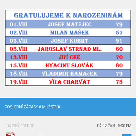
POSLEDNÍ ZÁPASY A MUŽSTVA
KRAJSKÝ PŘEBOR
PÁ 12 ČVN · 6:00 PM