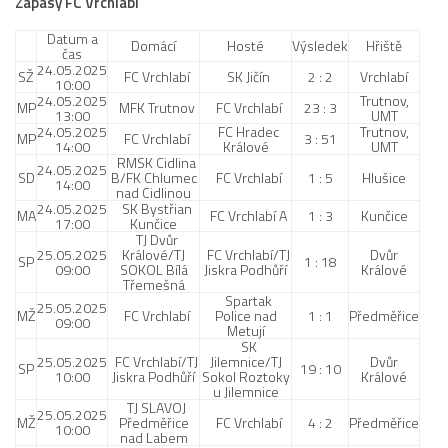
Zápasy FC Vrchlabí
Datum a
Domácí
Hosté
Výsledek
Hřiště
čas
24.05.2025
SŽ
FC Vrchlabí
SK Jičín
2 : 2
Vrchlabí
10:00
24.05.2025
Trutnov,
MP
MFK Trutnov
FC Vrchlabí
23 : 3
13:00
UMT
24.05.2025
FC Hradec
Trutnov,
MP
FC Vrchlabí
3 : 51
14:00
Králové
UMT
RMSK Cidlina
24.05.2025
SD
B/FK Chlumec
FC Vrchlabí
1 : 5
Hlušice
14:00
nad Cidlinou
24.05.2025
SK Bystřian
MA
FC Vrchlabí A
1 : 3
Kunčice
17:00
Kunčice
TJ Dvůr
25.05.2025
Králové/TJ
FC Vrchlabí/TJ
Dvůr
SP
1 : 18
09:00
SOKOL Bílá
Jiskra Podhůří
Králové
Třemešná
Spartak
25.05.2025
MŽ
FC Vrchlabí
Police nad
1 : 1
Předměřice
09:00
Metují
SK
25.05.2025
FC Vrchlabí/TJ
Jilemnice/TJ
Dvůr
SP
19 : 10
10:00
Jiskra Podhůří
Sokol Roztoky
Králové
u Jilemnice
TJ SLAVOJ
25.05.2025
MŽ
Předměřice
FC Vrchlabí
4 : 2
Předměřice
10:00
nad Labem