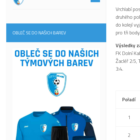
Vrchlabí po
druhého polo
do kolejí v
pro tři body
OBLEČ SE DO NAŠICH BAREV
Výsledky z
FK Dolní Ka
Žacléř 2:5, 
3:4.
Pořadí
1
2