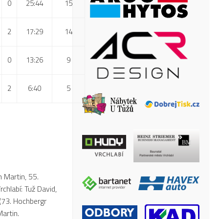
0
25:44
15
2
17:29
14
0
13:26
9
2
6:40
5
n Martin, 55.
rchlabí: Tuž David,
 (73. Hochbergr
Martin.