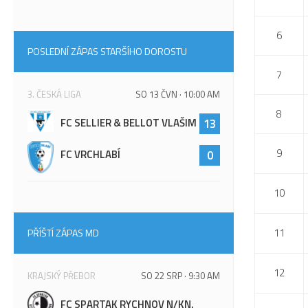
6
POSLEDNÍ ZÁPAS STARŠÍHO DOROSTU
7
3. ČESKÁ LIGA
SO 13 ČVN · 10:00 AM
8
FC SELLIER & BELLOT VLAŠIM
13
9
FC VRCHLABÍ
0
10
11
PŘÍŠTÍ ZÁPAS MD
12
KRAJSKÝ PŘEBOR
SO 22 SRP · 9:30 AM
FC SPARTAK RYCHNOV N/KN.