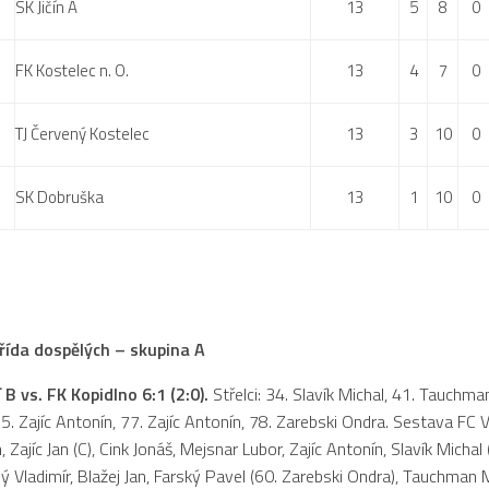
SK Jičín A
13
5
8
0
FK Kostelec n. O.
13
4
7
0
TJ Červený Kostelec
13
3
10
0
SK Dobruška
13
1
10
0
třída dospělých – skupina A
 B vs. FK Kopidlno 6:1 (2:0).
Střelci: 34. Slavík Michal, 41. Tauchma
65. Zajíc Antonín, 77. Zajíc Antonín, 78. Zarebski Ondra. Sestava FC V
 Zajíc Jan (C), Cink Jonáš, Mejsnar Lubor, Zajíc Antonín, Slavík Michal
ý Vladimír, Blažej Jan, Farský Pavel (60. Zarebski Ondra), Tauchman 