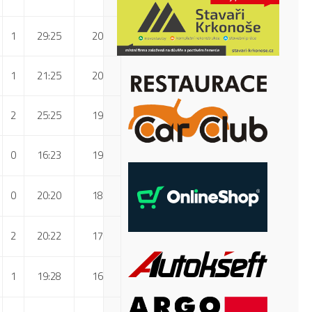
1
29:25
20
1
21:25
20
2
25:25
19
0
16:23
19
0
20:20
18
2
20:22
17
1
19:28
16