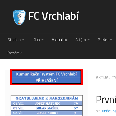
FC Vrchlabí
Stadion
Klub
Aktuality
A tým
B tým
Bazárek
AKTUALIT
První
BY
LUDĚK VOJ