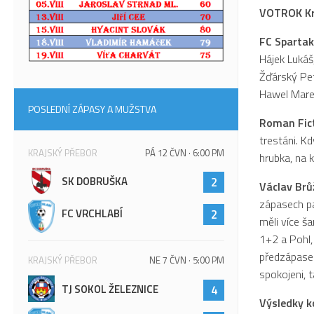
VOTROK Kra
FC Spartak 
Hájek Lukáš
Žďárský Pet
Hawel Marek,
POSLEDNÍ ZÁPASY A MUŽSTVA
Roman
Fi
trestáni. K
KRAJSKÝ PŘEBOR
PÁ 12 ČVN · 6:00 PM
hrubka, na 
SK DOBRUŠKA
2
Václav Brů
zápasech p
FC VRCHLABÍ
2
měli více ša
1+2 a Pohl, 
předzápase 
KRAJSKÝ PŘEBOR
NE 7 ČVN · 5:00 PM
spokojeni, 
TJ SOKOL ŽELEZNICE
4
Výsledky k