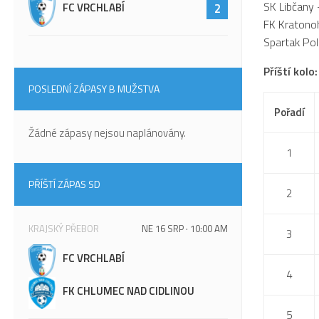
SK Libčany 
FC VRCHLABÍ
2
FK Kratonoh
Spartak Poli
Příští kolo
POSLEDNÍ ZÁPASY B MUŽSTVA
Pořadí
Žádné zápasy nejsou naplánovány.
1
PŘÍŠTÍ ZÁPAS SD
2
KRAJSKÝ PŘEBOR
NE 16 SRP · 10:00 AM
3
FC VRCHLABÍ
4
FK CHLUMEC NAD CIDLINOU
5