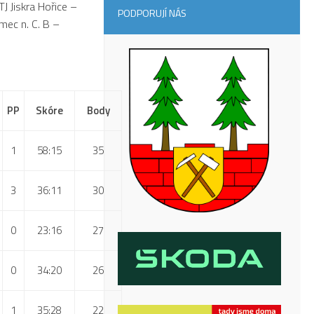
J Jiskra Hořice –
PODPORUJÍ NÁS
mec n. C. B –
PP
Skóre
Body
1
58:15
35
3
36:11
30
0
23:16
27
0
34:20
26
1
35:28
22