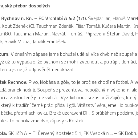
jský přebor dospělých
Rychnov n. Kn. – FC Vrchlabí A 4:2 (1:1
). Švejdar Jan, Hanuš Mare
, Kout Zdeněk (C), Tauchman Zdeněk, Fišar Tomáš, Kučera Martin, Kr
r (80. Tauchman Martin), Navrátil Tomáš. Připraveni: Štefan David, Hl
 Slavík Michal, Janalík František.
ctum:
V dnešním zápase jsme bohužel udělali více chyb než soupeř a 
dyž už to vypadalo, že bychom se mohli zvednout a potrápit domácí, 
kterou jsme již odpovědět nedokázali.
žek Rychnov:
Pivo, klobása a góly, to je proč se chodí na fotbal. A 
adá branek hodně. Soupeř se prezentoval nebojácným výkonem, ale
ncí a zaslouženě jsme vyhráli. Vyzdvihnout si zaslouží Zajíček, který
který k tradiční černé práci přidal i gól. Vítězství věnujeme Holoubkov
béčka přetrhl achilovku. Brzké uzdravení DH. S průběhem podzimu 
tak si to nepokazme dvojzápasy s Kostelci.
ola:
SK Jičín A – TJ Červený Kostelec 5:1, FK Vysoká n.L. – SK Dobru