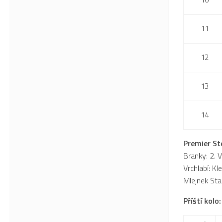
11
12
13
14
Premier Ste
Branky: 2. V
Vrchlabí: Kl
Mlejnek Sta
Příští kol