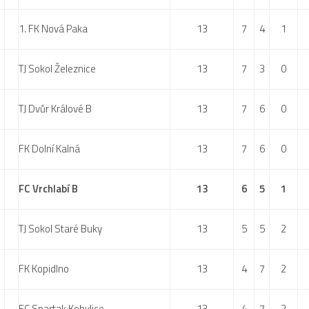
1. FK Nová Paka
13
7
4
1
TJ Sokol Železnice
13
7
3
0
TJ Dvůr Králové B
13
7
6
0
FK Dolní Kalná
13
7
6
0
FC Vrchlabí B
13
6
5
1
TJ Sokol Staré Buky
13
5
5
2
FK Kopidlno
13
4
7
2
FC Spartak Kobylice
13
4
7
2