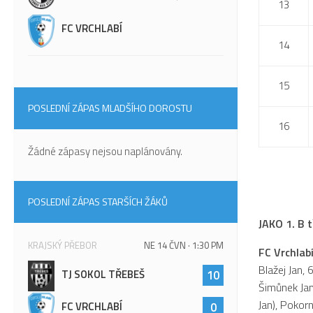
13
FC VRCHLABÍ
14
15
POSLEDNÍ ZÁPAS MLADŠÍHO DOROSTU
16
Žádné zápasy nejsou naplánovány.
POSLEDNÍ ZÁPAS STARŠÍCH ŽÁKŮ
JAKO 1. B 
KRAJSKÝ PŘEBOR
NE 14 ČVN · 1:30 PM
FC Vrchlabí
Blažej Jan, 
TJ SOKOL TŘEBEŠ
10
Šimůnek Jan,
Jan), Pokorn
FC VRCHLABÍ
0