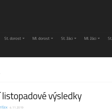
St. dorost
Ml. dorost
St. žáci
Ml. žáci
St
Y
 listopadové výsledky
TÍŠEK
· 4.11.2019