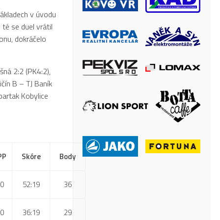
základech v úvodu
té se duel vrátil
konu, dokráčelo
šná 2:2 (PK4:2),
ičín B – TJ Baník
Spartak Kobylice
PP
Skóre
Body
0
52:19
36
0
36:19
29