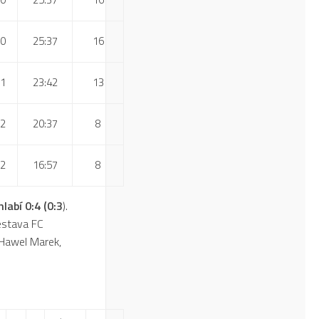
0
25:37
16
1
23:42
13
2
20:37
8
2
16:57
8
labí 0:4 (0:3
).
Sestava FC
, Hawel Marek,