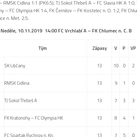
– RMSK Cidlina 1:1 (PK6:5), TJ Sokol Třebeš A – FC Slavia HK A 1:0, T
y – FC Olympia HK 1:4, FK Černilov – FK Kostelec n. O. 1:2, FK Chlu
ce n. Met. 2:5.
: Neděle, 10.11.2019 14:00 FC Vrchlabí A – FK Chlumec n. C. B
Tým
Zápasy
V
P
VP
SK Libčany
13
10
0
2
RMSK Cidlina
13
9
1
0
TJ Sokol Třebeš A
13
7
3
3
FK Kratonohy – FC Olympia HK
13
8
4
1
FC Spartak Rychnov n. Kn.
13
7
5
0