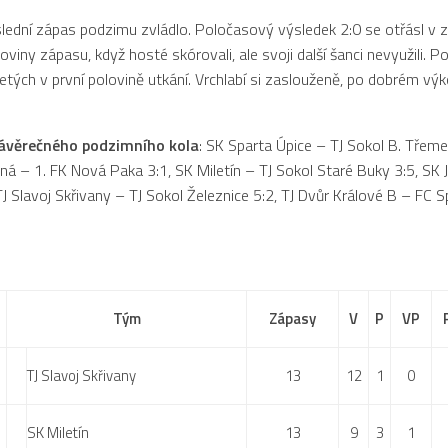
slední zápas podzimu zvládlo. Poločasový výsledek 2:0 se otřásl v 
viny zápasu, když hosté skórovali, ale svoji další šanci nevyužili. Po 
yjetých v první polovině utkání. Vrchlabí si zaslouženě, po dobrém vý
.
ávěrečného podzimního kola
: SK Sparta Úpice – TJ Sokol B. Třeme
lná – 1. FK Nová Paka 3:1, SK Miletín – TJ Sokol Staré Buky 3:5, SK J
TJ Slavoj Skřivany – TJ Sokol Železnice 5:2, TJ Dvůr Králové B – FC 
Tým
Zápasy
V
P
VP
TJ Slavoj Skřivany
13
12
1
0
SK Miletín
13
9
3
1