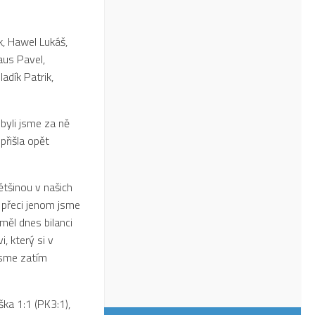
k, Hawel Lukáš,
aus Pavel,
adík Patrik,
byli jsme za ně
přišla opět
většinou v našich
 přeci jenom jsme
 měl dnes bilanci
i, který si v
jsme zatím
ška 1:1 (PK3:1),