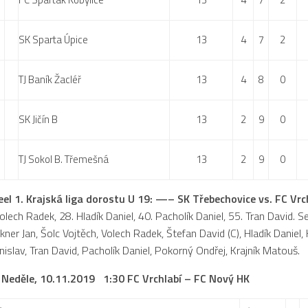
SK Sparta Úpice
13
4
7
2
TJ Baník Žacléř
13
4
8
0
SK Jičín B
13
2
9
0
TJ Sokol B. Třemešná
13
2
9
0
el 1. Krajská liga dorostu U 19: —– SK Třebechovice vs. FC Vrch
olech Radek, 28. Hladík Daniel, 40. Pacholík Daniel, 55. Tran David. 
ekner Jan, Šolc Vojtěch, Volech Radek, Štefan David (C), Hladík Daniel
nislav, Tran David, Pacholík Daniel, Pokorný Ondřej, Krajník Matouš.
o: Neděle, 10.11.2019 1:30 FC Vrchlabí – FC Nový HK