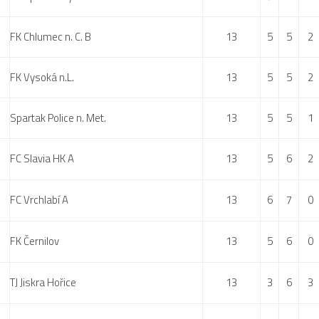
FK Chlumec n. C. B
13
5
5
2
FK Vysoká n.L.
13
5
5
2
Spartak Police n. Met.
13
5
5
1
FC Slavia HK A
13
5
6
2
FC Vrchlabí A
13
6
7
0
FK Černilov
13
5
6
0
TJ Jiskra Hořice
13
3
6
3