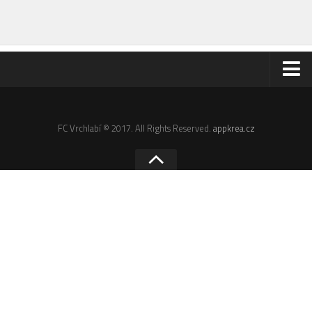
Odkazy
Email
FC Vrchlabí © 2017. All Rights Reserved.
appkrea.cz
Administrace