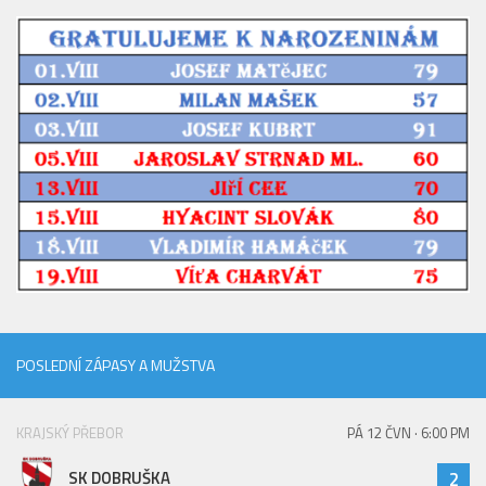
POSLEDNÍ ZÁPASY A MUŽSTVA
KRAJSKÝ PŘEBOR
PÁ 12 ČVN · 6:00 PM
SK DOBRUŠKA
2