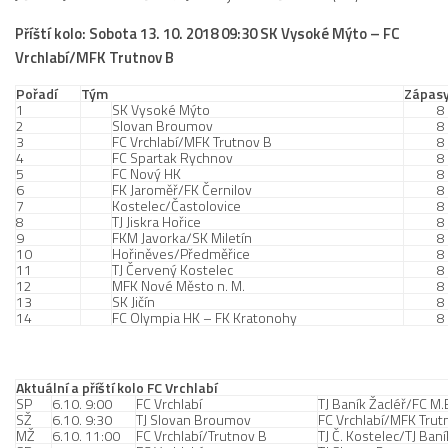
Příští kolo: Sobota 13. 10. 2018 09:30 SK Vysoké Mýto – FC
Vrchlabí/MFK Trutnov B
Pořadí
Tým
Zápas
1
SK Vysoké Mýto
8
2
Slovan Broumov
8
3
FC Vrchlabí/MFK Trutnov B
8
4
FC Spartak Rychnov
8
5
FC Nový HK
8
6
FK Jaroměř/FK Černilov
8
7
Kostelec/Častolovice
8
8
TJ Jiskra Hořice
8
9
FKM Javorka/SK Miletín
8
10
Hořiněves/Předměřice
8
11
TJ Červený Kostelec
8
12
MFK Nové Město n. M.
8
13
SK Jičín
8
14
FC Olympia HK – FK Kratonohy
8
Aktuální a příští kolo FC Vrchlabí
SP
6.10. 9:00
FC Vrchlabí
TJ Baník Žacléř/FC M
SŽ
6.10. 9:30
TJ Slovan Broumov
FC Vrchlabí/MFK Trut
MŽ
6.10. 11:00
FC Vrchlabí/Trutnov B
TJ Č. Kostelec/TJ Ban