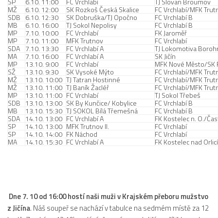
SP
6.10. 11:00
FC Vrchlabí
TJ Slovan Broumov
MŽ
6.10. 12:00
SK Rozkoš Česká Skalice
FC Vrchlabí/MFK Trut
SDB
6.10. 12:30
SK Dobruška/TJ Opočno
FC Vrchlabí B
MB
6.10. 16:00
TJ Sokol Nepolisy
FC Vrchlabí B
MP
7.10. 10:00
FC Vrchlabí
FK Jaroměř
MP
7.10. 11:00
MFK Trutnov
FC Vrchlabí
SDA
7.10. 13:30
FC Vrchlabí A
TJ Lokomotiva Boroh
MA
7.10. 16:00
FC Vrchlabí A
SK Jičín
MP
13.10. 9:00
FC Vrchlabí
MFK Nové Město/SK 
SŽ
13.10. 9:30
SK Vysoké Mýto
FC Vrchlabí/MFK Trut
MŽ
13.10. 10:00
TJ Tatran Hostinné
FC Vrchlabí/MFK Trut
MŽ
13.10. 11:00
TJ Baník Žacléř
FC Vrchlabí/MFK Trut
MP
13.10. 11:00
FC Vrchlabí
TJ Sokol Třebeš
SDB
13.10. 13:00
SK By Kunčice/ Kobylice
FC Vrchlabí B
MB
13.10. 15:30
TJ SOKOL Bílá Třemešná
FC Vrchlabí B
SDA
14.10. 13:00
FC Vrchlabí A
FK Kostelec n. O./Čas
SP
14.10. 13:00
MFK Trutnov II.
FC Vrchlabí
SP
14.10. 14:00
FK Náchod
FC Vrchlabí
MA
14.10. 15:30
FC Vrchlabí A
FK Kostelec nad Orlicí
Dne 7. 10 od 16:00 hostí naši muži v Krajském přeboru mužstvo
z Jičína
. Náš soupeř se nachází v tabulce na sedmém místě za 12