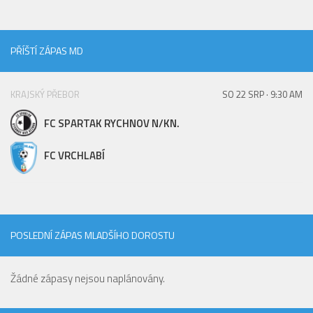
PŘÍŠTÍ ZÁPAS MD
KRAJSKÝ PŘEBOR
SO 22 SRP · 9:30 AM
FC SPARTAK RYCHNOV N/KN.
FC VRCHLABÍ
POSLEDNÍ ZÁPAS MLADŠÍHO DOROSTU
Žádné zápasy nejsou naplánovány.