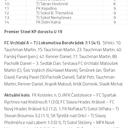
St. přípravka
10
TJ Tatran Hostinné
8
11
FK Kopidlno
9
12
TJ Sokol B. Třemešná
9
Hráči
13
TJ Sokol Nemyčeves
9
14
FK Dolní Kalná
9
Rozpis zápasů
Premier Steel KP dorostu U 19
Realizační tým
Mladší přípravka
FC Vrchlabí A – TJ Lokomotiva Borohrádek 7:1 (4:1).
Střelci: 10.
Tauchman Martin, 15. Tauchman Martin, 23. Tauchman Martin, 40.
Zápasy
Farský Pavel (pen.), 47. Renner Daniel, 77. Tauchman Martin, 88.
Realizační tým
Pacholík Daniel – 3. Sedlák Dan. Sestava FC Vrchlabí: Matoušek
Martin (C), Šolc Vojtěch (64.Hawel Marek), Šimůnek Jan, Štefan
Fotbalová školka
David, Farský Pavel (50.Pacholík Daniel), Šafář Petr, Tauchman
Kontakty
Martin, Renner Daniel, Krajník Matouš, Kršík Dominik, Slavík Michal.
Vzkazy
Aktuální kolo:
FK Kostelec n. O./AFK Častolovice – FC Spartak
Rychnov nad Kněžnou 8:1 (3:0), FC Slavia Hradec Králové – FC
Bazárek
Nový Hradec Králové 6:2 (1:2), 1. FK NoPaka/TJ Sokol StPaka – TJ
Slovan Broumov 3:2 (1:1), SK Týniště nad Orlicí – TJ Slavoj
Předměřice nad Labem 1:3 (0:1), TJ Sokol Stěžery – MFK Nové