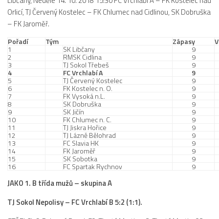
Libčany, Neděle 14. 10. 2018 15:30 FC Vrchlabí A – FK Kostelec nad
2019/20
Orlicí, TJ Červený Kostelec – FK Chlumec nad Cidlinou, SK Dobruška
2018/19
– FK Jaroměř.
2017/18
Pořadí
Tým
Zápasy
V
1
SK Libčany
9
2014/15
2
RMSK Cidlina
9
3
TJ Sokol Třebeš
9
2015/16
4
FC Vrchlabí A
9
5
TJ Červený Kostelec
9
2016/17
6
FK Kostelec n. O.
9
7
FK Vysoká n.L.
9
Vzkazy
8
SK Dobruška
9
9
SK Jičín
9
B tým
10
FK Chlumec n. C.
9
11
TJ Jiskra Hořice
9
12
TJ Lázně Bělohrad
9
Zápasy MB 2026/27
13
FC Slavia HK
9
14
FK Jaroměř
9
Hráči
15
SK Sobotka
9
16
FC Spartak Rychnov
9
Realizační tým
JAKO 1. B třída mužů – skupina A
Historie MB
TJ Sokol Nepolisy – FC Vrchlabí B 5:2 (1:1).
Zápasy MB 2025/26
Zápasy MB 2024/25