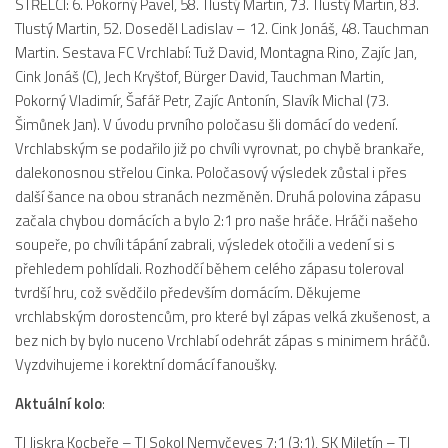
STŘELCI: 6. Pokorný Pavel, 58. Tlustý Martin, 73. Tlustý Martin, 83.
Tlustý Martin, 52. Doseděl Ladislav – 12. Cink Jonáš, 48. Tauchman
2023/24
Martin. Sestava FC Vrchlabí: Tuž David, Montagna Rino, Zajíc Jan,
2022/23
Cink Jonáš (C), Jech Kryštof, Bürger David, Tauchman Martin,
2020/21
Pokorný Vladimír, Šafář Petr, Zajíc Antonín, Slavík Michal (73.
Šimůnek Jan). V úvodu prvního poločasu šli domácí do vedení.
2019/20
Vrchlabským se podařilo již po chvíli vyrovnat, po chybě brankaře,
2018/19
dalekonosnou střelou Cinka. Poločasový výsledek zůstal i přes
Tabulka
další šance na obou stranách nezměněn. Druhá polovina zápasu
začala chybou domácích a bylo 2:1 pro naše hráče. Hráči našeho
St. dorost
soupeře, po chvíli tápání zabrali, výsledek otočili a vedení si s
Zápasy SD 2026/27
přehledem pohlídali. Rozhodčí během celého zápasu toleroval
tvrdší hru, což svědčilo především domácím. Děkujeme
Hráči
vrchlabským dorostencům, pro které byl zápas velká zkušenost, a
Realizační tým
bez nich by bylo nuceno Vrchlabí odehrát zápas s minimem hráčů.
Vyzdvihujeme i korektní domácí fanoušky.
Zápasy
Ml. dorost
Aktuální kolo
:
Zápasy MD
TJ Jiskra Kocbeře – TJ Sokol Nemyčeves 7:1 (3:1), SK Miletín – TJ