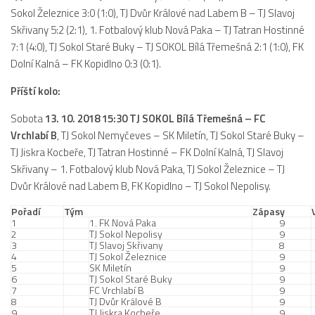
Sokol Železnice 3:0 (1:0), TJ Dvůr Králové nad Labem B – TJ Slavoj
Hráči
Skřivany 5:2 (2:1), 1. Fotbalový klub Nová Paka – TJ Tatran Hostinné
Realizační tým
7:1 (4:0), TJ Sokol Staré Buky – TJ SOKOL Bílá Třemešná 2:1 (1:0), FK
Zápasy
Dolní Kalná – FK Kopidlno 0:3 (0:1).
St. žáci
Příští kolo:
Zápasy SŽ 2025/26
Sobota
13. 10. 2018 15:30 TJ SOKOL Bílá Třemešná – FC
Hráči
Vrchlabí B
, TJ Sokol Nemyčeves – SK Miletín, TJ Sokol Staré Buky –
TJ Jiskra Kocbeře, TJ Tatran Hostinné – FK Dolní Kalná, TJ Slavoj
Realizační tým
Skřivany – 1. Fotbalový klub Nová Paka, TJ Sokol Železnice – TJ
Zápasy
Dvůr Králové nad Labem B, FK Kopidlno – TJ Sokol Nepolisy.
Ml. žáci
Pořadí
Tým
Zápasy
1
1. FK Nová Paka
9
Hráči
2
TJ Sokol Nepolisy
9
3
TJ Slavoj Skřivany
8
Realizační tým
4
TJ Sokol Železnice
9
5
SK Miletín
9
Zápasy
6
TJ Sokol Staré Buky
9
7
FC Vrchlabí B
9
Výsledky
8
TJ Dvůr Králové B
9
9
TJ Jiskra Kocbeře
9