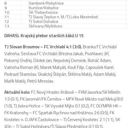
8
Vamberk/Rokytnice
9
Kunčice/Kobylice
10
SK Třebechovice
11
TJ Slavoj Teplice n. M./TJ Loko Meziměstí
12
TJ Sokol Dohalice
13
Skřivany/Myštěves
DAHASL Krajský přebor starších žáků U 15
TJ Slovan Broumov – FC Vrchlabí 4:1 (3:0).
Branka FC Vrchlabí
Valnoha. Sestava FC Vrchlabí: Březina Jakub, Psohlavec Jiří,
Pokorný Ondřej, Dědek Jan, Nepolský Dominik, Boháč Adam,
Valnoha Roman (K), Marek Matyáš, Kout Filip, Capoušek Karel,
Podrazil Stanislav, Skalický Štěpán, Štětina Matěj, Adam Matěj,
Mařík Matěj, Petrů Miroslav.
Aktuální kolo:
FC Nový Hradec Králové – FKM Javorka/SK Miletín
1:3 (0:1), FK Jaroměř/FK Černilov – MFK Nové Město nad Metují 8:0
(1:0), TJ Jiskra Hořice – SK Vysoké Mýto 0:7 (0:2), FC OLYMPIA HK –
FK Kratonohy – FC Spartak Rychnov nad Kněžnou 2:6 (0:5), FK
Kostelec n. O./AFK Častolovice – TJ Červený Kostelec 2:1 (1:1), SK
Jičín – TJ Sokol Hořiněves/TJ Slavoj Předměřice 0:1 (0:1).