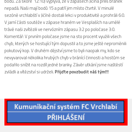
bodů. Za skóre 12:10) vyplývá, že v zápasech Jičína příliš branek
nepadá. Naši mají bodů 15 a patří jim místo čtvrté. V minulé
sezóně vrchlabští v Jičíně dostali lekci v produktivitě a prohráli 6:0.
V jarní části soutěže v zápase hraném ve Vesplaších na umělé
trávě naši zvítězili ve nervózním zápasu 3:2 po poločase 3:0.
Komentář: V prvním poločase jsme na sto procent využili všech
chyb, kterých se hostující tým dopustil a to jsme ještě neproměnili
pokutový kop. V druhém dějství jsme to byli naopak my, kdo se
nevyvaroval několika hrubých chyb v bránící činnosti a hostům se
podařilo snížit na rozdíl jedné branky. Závěr utkání jsme naštěstí
zvládli a vítězství si udrželi.
Přijďte povzbudit náš tým!!!