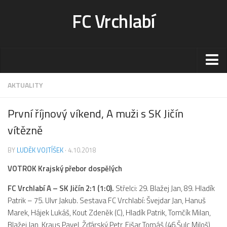
FC Vrchlabí
Stadion
AKTUALITY
Sportoviště
První říjnový víkend, A muži s SK Jičín
Kontakt-rezervace
vítězně
Ceník
BY
LUDĚK VOJTÍŠEK
· 4.10.2018
Fotogalerie
VOTROK Krajský přebor dospělých
Klub
Kontakt
FC Vrchlabí A – SK Jičín 2:1 (1:0).
Střelci: 29. Blažej Jan, 89. Hladík
Patrik – 75. Ulvr Jakub. Sestava FC Vrchlabí: Švejdar Jan, Hanuš
Vedení
Marek, Hájek Lukáš, Kout Zdeněk (C), Hladík Patrik, Tomčík Milan,
Historie
Blažej Jan, Kraus Pavel, Žďárský Petr, Fišar Tomáš (46.Šulc Miloš),