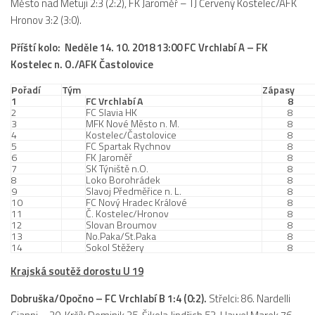
Město nad Metují 2:3 (2:2), FK Jaroměř – TJ Červený Kostelec/AFK
Hronov 3:2 (3:0).
Příští kolo: Neděle 14. 10. 2018 13:00 FC Vrchlabí A – FK
Kostelec n. O./AFK Častolovice
Pořadí
Tým
Zápasy
1
FC Vrchlabí A
8
2
FC Slavia HK
8
3
MFK Nové Město n. M.
8
4
Kostelec/Častolovice
8
5
FC Spartak Rychnov
8
6
FK Jaroměř
8
7
SK Týniště n.O.
8
8
Loko Borohrádek
8
9
Slavoj Předměřice n. L.
8
10
FC Nový Hradec Králové
8
11
Č. Kostelec/Hronov
8
12
Slovan Broumov
8
13
No.Paka/St.Paka
8
14
Sokol Stěžery
8
Krajská soutěž dorostu U 19
Dobruška/Opočno – FC Vrchlabí B 1:4 (0:2).
Střelci: 86. Nardelli