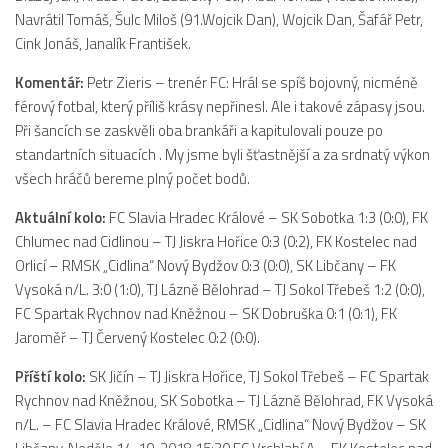
Navrátil Tomáš, Šulc Miloš (91.Wojcik Dan), Wojcik Dan, Šafář Petr,
Dokumenty
Cink Jonáš, Janalík František.
Aktuality
Komentář:
Petr Zieris – trenér FC: Hrál se spíš bojovný, nicméně
A tým
férový fotbal, který příliš krásy nepřinesl. Ale i takové zápasy jsou.
Zápasy MA 2026/27
Při šancích se zaskvěli oba brankáři a kapitulovali pouze po
standartních situacích . My jsme byli šťastnější a za srdnatý výkon
Hráči
všech hráčů bereme plný počet bodů.
Realizační tým
Aktuální kolo:
FC Slavia Hradec Králové – SK Sobotka 1:3 (0:0), FK
Historie
Chlumec nad Cidlinou – TJ Jiskra Hořice 0:3 (0:2), FK Kostelec nad
Zápasy 2025/26
Orlicí – RMSK „Cidlina“ Nový Bydžov 0:3 (0:0), SK Libčany – FK
Vysoká n/L. 3:0 (1:0), TJ Lázně Bělohrad – TJ Sokol Třebeš 1:2 (0:0),
Zápasy 2024/25
FC Spartak Rychnov nad Kněžnou – SK Dobruška 0:1 (0:1), FK
2023/24
Jaroměř – TJ Červený Kostelec 0:2 (0:0).
2022/23
Příští kolo:
SK Jičín – TJ Jiskra Hořice, TJ Sokol Třebeš – FC Spartak
2021/22
Rychnov nad Kněžnou, SK Sobotka – TJ Lázně Bělohrad, FK Vysoká
n/L. – FC Slavia Hradec Králové, RMSK „Cidlina“ Nový Bydžov – SK
2020/21