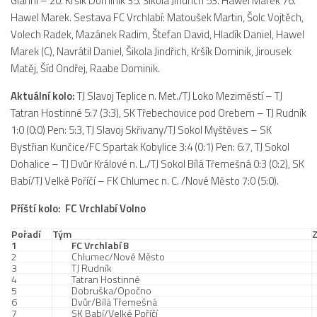
Gianni – 20. Kršík Dominik 35. Šikola Jindřich 53. Hawel Marek 76.
Hawel Marek. Sestava FC Vrchlabí: Matoušek Martin, Šolc Vojtěch,
Volech Radek, Mazánek Radim, Štefan David, Hladík Daniel, Hawel
Marek (C), Navrátil Daniel, Šikola Jindřich, Kršík Dominik, Jirousek
Matěj, Šíd Ondřej, Raabe Dominik.
Aktuální kolo:
TJ Slavoj Teplice n. Met./TJ Loko Meziměstí – TJ
Tatran Hostinné 5:7 (3:3), SK Třebechovice pod Orebem – TJ Rudník
1:0 (0:0) Pen: 5:3, TJ Slavoj Skřivany/TJ Sokol Myštěves – SK
Bystřian Kunčice/FC Spartak Kobylice 3:4 (0:1) Pen: 6:7, TJ Sokol
Dohalice – TJ Dvůr Králové n. L./TJ Sokol Bílá Třemešná 0:3 (0:2), SK
Babí/TJ Velké Poříčí – FK Chlumec n. C. /Nové Město 7:0 (5:0).
Příští kolo: FC Vrchlabí Volno
Pořadí
Tým
1
FC Vrchlabí B
2
Chlumec/Nové Město
3
TJ Rudník
4
Tatran Hostinné
5
Dobruška/Opočno
6
Dvůr/Bílá Třemešná
7
SK Babí/Velké Poříčí