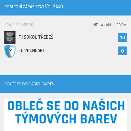
POSLEDNÍ ZÁPAS STARŠÍCH ŽÁKŮ
KRAJSKÝ PŘEBOR
NE 14 ČVN · 1:30 PM
TJ SOKOL TŘEBEŠ
10
FC VRCHLABÍ
0
OBLEČ SE DO NAŠICH BAREV