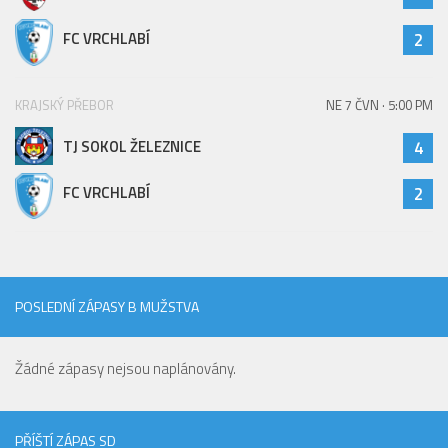
FC VRCHLABÍ
2
KRAJSKÝ PŘEBOR
NE 7 ČVN · 5:00 PM
TJ SOKOL ŽELEZNICE
4
FC VRCHLABÍ
2
POSLEDNÍ ZÁPASY B MUŽSTVA
Žádné zápasy nejsou naplánovány.
PŘÍŠTÍ ZÁPAS SD