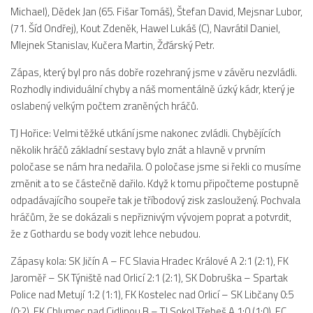
Michael), Dědek Jan (65. Fišar Tomáš), Štefan David, Mejsnar Lubor,
Dokumenty
(71. Šíd Ondřej), Kout Zdeněk, Hawel Lukáš (C), Navrátil Daniel,
Aktuality
Mlejnek Stanislav, Kučera Martin, Žďárský Petr.
A tým
Zápas, který byl pro nás dobře rozehraný jsme v závěru nezvládli.
Rozhodly individuální chyby a náš momentálně úzký kádr, který je
Zápasy MA 2026/27
oslabený velkým počtem zraněných hráčů.
Hráči
TJ Hořice: Velmi těžké utkání jsme nakonec zvládli. Chybějících
Realizační tým
několik hráčů základní sestavy bylo znát a hlavně v prvním
Historie
poločase se nám hra nedařila. O poločase jsme si řekli co musíme
změnit a to se částečně dařilo. Když k tomu připočteme postupně
Zápasy 2025/26
odpadávajícího soupeře tak je tříbodový zisk zasloužený. Pochvala
Zápasy 2024/25
hráčům, že se dokázali s nepřiznivým vývojem poprat a potvrdit,
2023/24
že z Gothardu se body vozit lehce nebudou.
2022/23
Zápasy kola: SK Jičín A – FC Slavia Hradec Králové A 2:1 (2:1), FK
2021/22
Jaroměř – SK Týniště nad Orlicí 2:1 (2:1), SK Dobruška – Spartak
Police nad Metují 1:2 (1:1), FK Kostelec nad Orlicí – SK Libčany 0:5
2020/21
(0:2), FK Chlumec nad Cidlinou B – TJ Sokol Třebeš A 1:0 (1:0), FC