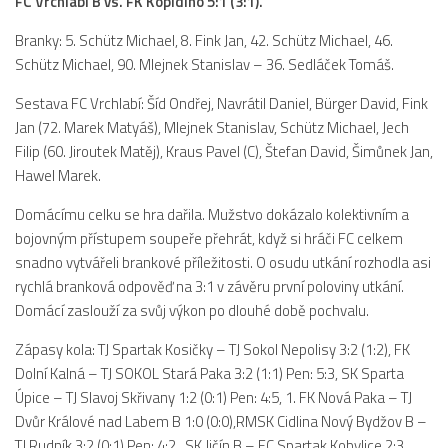
FC Vrchlabí B vs. FK Kopidlno 5:1 (3:1).
2023/24
Branky: 5. Schütz Michael, 8. Fink Jan, 42. Schütz Michael, 46.
Schütz Michael, 90. Mlejnek Stanislav – 36. Sedláček Tomáš.
2022/23
2020/21
Sestava FC Vrchlabí: Šíd Ondřej, Navrátil Daniel, Bürger David, Fink
Jan (72. Marek Matyáš), Mlejnek Stanislav, Schütz Michael, Jech
2019/20
Filip (60. Jiroutek Matěj), Kraus Pavel (C), Štefan David, Šimůnek Jan,
2018/19
Hawel Marek.
Tabulka
Domácímu celku se hra dařila. Mužstvo dokázalo kolektivním a
St. dorost
bojovným přístupem soupeře přehrát, když si hráči FC celkem
snadno vytvářeli brankové příležitosti. O osudu utkání rozhodla asi
Zápasy SD 2026/27
rychlá branková odpověď na 3:1 v závěru první poloviny utkání.
Hráči
Domácí zaslouží za svůj výkon po dlouhé době pochvalu.
Realizační tým
Zápasy kola: TJ Spartak Kosičky – TJ Sokol Nepolisy 3:2 (1:2), FK
Zápasy
Dolní Kalná – TJ SOKOL Stará Paka 3:2 (1:1) Pen: 5:3, SK Sparta
Úpice – TJ Slavoj Skřivany 1:2 (0:1) Pen: 4:5, 1. FK Nová Paka – TJ
Ml. dorost
Dvůr Králové nad Labem B 1:0 (0:0),RMSK Cidlina Nový Bydžov B –
Zápasy MD
TJ Rudník 3:2 (0:1) Pen: 4:2., SK Jičín B – FC Spartak Kobylice 2:3