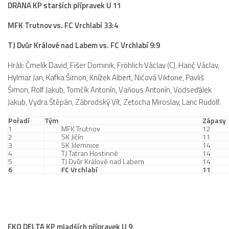
DRANA KP starších přípravek U 11
MFK Trutnov vs. FC Vrchlabí 33:4
TJ Dvůr Králové nad Labem vs. FC Vrchlabí 9:9
Hráli: Čmelík David, Fišer Dominik, Fröhlich Václav (C), Hanč Václav,
Hylmar Jan, Kafka Šimon, Knížek Albert, Ničová Viktorie, Pavliš
Šimon, Rolf Jakub, Tomčík Antonín, Vaňous Antonín, Vodseďálek
Jakub, Vydra Štěpán, Zábrodský Vít, Zetocha Miroslav, Lanc Rudolf.
Pořadí
Tým
Zápasy
1
MFK Trutnov
12
2
SK Jičín
11
3
SK Jilemnice
14
4
TJ Tatran Hostinné
14
5
TJ Dvůr Králové nad Labem
14
6
FC Vrchlabí
11
EKO DELTA KP mladších přípravek U 9