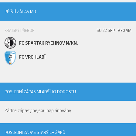
PŘÍŠTÍ ZÁPAS MD
KRAJSKÝ PŘEBOR
SO 22 SRP · 9:30 AM
FC SPARTAK RYCHNOV N/KN.
FC VRCHLABÍ
POSLEDNÍ ZÁPAS MLADŠÍHO DOROSTU
Žádné zápasy nejsou naplánovány.
POSLEDNÍ ZÁPAS STARŠÍCH ŽÁKŮ