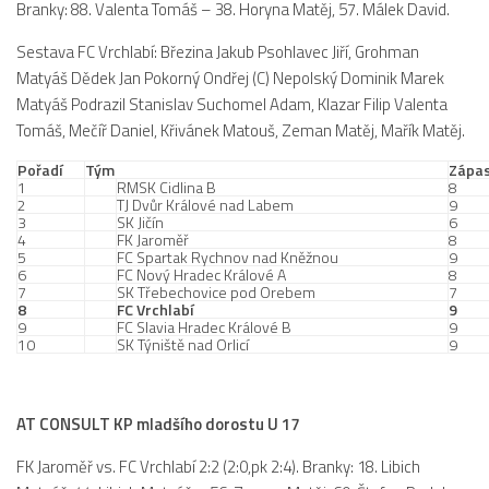
Branky: 88. Valenta Tomáš – 38. Horyna Matěj, 57. Málek David.
St. přípravka
Sestava FC Vrchlabí: Březina Jakub Psohlavec Jiří, Grohman
Hráči
Matyáš Dědek Jan Pokorný Ondřej (C) Nepolský Dominik Marek
Rozpis zápasů
Matyáš Podrazil Stanislav Suchomel Adam, Klazar Filip Valenta
Realizační tým
Tomáš, Mečíř Daniel, Křivánek Matouš, Zeman Matěj, Mařík Matěj.
Mladší přípravka
Pořadí
Tým
Zápa
1
RMSK Cidlina B
8
Zápasy
2
TJ Dvůr Králové nad Labem
9
3
SK Jičín
6
Realizační tým
4
FK Jaroměř
8
5
FC Spartak Rychnov nad Kněžnou
9
6
FC Nový Hradec Králové A
8
Fotbalová školka
7
SK Třebechovice pod Orebem
7
8
FC Vrchlabí
9
Kontakty
9
FC Slavia Hradec Králové B
9
10
SK Týniště nad Orlicí
9
Vzkazy
Bazárek
AT CONSULT KP mladšího dorostu U 17
FK Jaroměř vs. FC Vrchlabí 2:2 (2:0,pk 2:4). Branky: 18. Libich