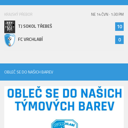
KRAJSKÝ PŘEBOR
NE 14 ČVN · 1:30 PM
TJ SOKOL TŘEBEŠ
10
FC VRCHLABÍ
0
OBLEČ SE DO NAŠICH BAREV