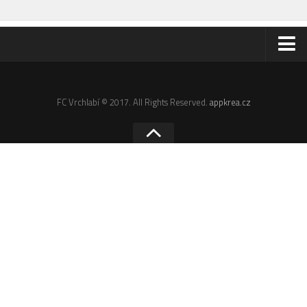
Odkazy
Email
FC Vrchlabí © 2017. All Rights Reserved.
appkrea.cz
Administrace