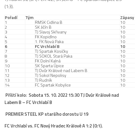
Hráči
(1:3).
Realizační tým
Pořadí
Tým
Zápasy
1
RMSK Cidlina B
10
Zápasy
2
SK Jičín B
10
3
TJ Slavoj Skřivany
10
St. žáci
4
FK Kopidlno
10
5
1. FK Nová Paka
10
6
FC Vrchlabí B
10
Zápasy SŽ 2025/26
7
TJ Spartak Kosičky
10
8
TJ SOKOL Stará Paka
10
Hráči
9
FK Dolní Kalná
10
10
SK Sparta Úpice
10
Realizační tým
11
TJ Dvůr Králové nad Labem B
10
12
TJ Sokol Nepolisy
10
Zápasy
13
TJ Rudník
10
14
FC Spartak Kobylice
10
Ml. žáci
Příští kolo: Sobota 15. 10. 2022 15:30 TJ Dvůr Králové nad
Hráči
Labem B – FC Vrchlabí B
Realizační tým
PREMIER STEEL KP staršího dorostu U 19
Zápasy
FC Vrchlabí vs. FC Nový Hradec Králové A 1:2 (0:1).
Výsledky