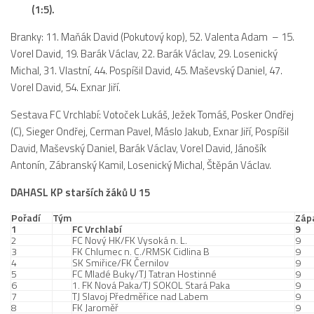
(1:5).
Branky: 11. Maňák David (Pokutový kop), 52. Valenta Adam – 15.
Vorel David, 19. Barák Václav, 22. Barák Václav, 29. Losenický
Michal, 31. Vlastní, 44. Pospíšil David, 45. Maševský Daniel, 47.
Vorel David, 54. Exnar Jiří.
Sestava FC Vrchlabí: Votoček Lukáš, Ježek Tomáš, Posker Ondřej
(C), Sieger Ondřej, Cerman Pavel, Máslo Jakub, Exnar Jiří, Pospíšil
David, Maševský Daniel, Barák Václav, Vorel David, Jánošík
Antonín, Zábranský Kamil, Losenický Michal, Štěpán Václav.
DAHASL KP starších žáků U 15
Pořadí
Tým
Záp
1
FC Vrchlabí
9
2
FC Nový HK/FK Vysoká n. L.
9
3
FK Chlumec n. C./RMSK Cidlina B
9
4
SK Smiřice/FK Černilov
9
5
FC Mladé Buky/TJ Tatran Hostinné
9
6
1. FK Nová Paka/TJ SOKOL Stará Paka
9
7
TJ Slavoj Předměřice nad Labem
9
8
FK Jaroměř
9