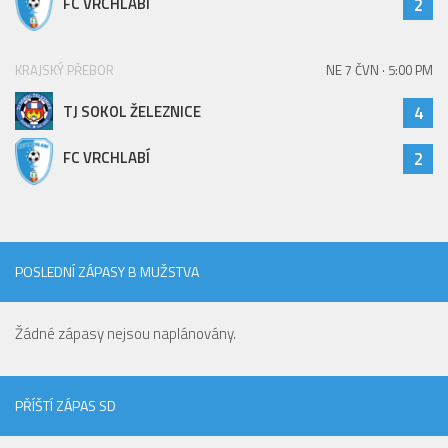
FC VRCHLABÍ
2
KRAJSKÝ PŘEBOR
NE 7 ČVN · 5:00 PM
TJ SOKOL ŽELEZNICE
4
FC VRCHLABÍ
2
POSLEDNÍ ZÁPASY B MUŽSTVA
Žádné zápasy nejsou naplánovány.
PŘÍŠTÍ ZÁPAS SD