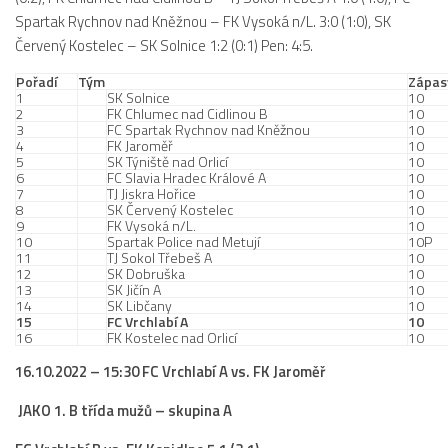
2019/20
Spartak Rychnov nad Kněžnou – FK Vysoká n/L. 3:0 (1:0), SK
Červený Kostelec – SK Solnice 1:2 (0:1) Pen: 4:5.
2018/19
2017/18
Pořadí
Tým
Zápas
1
SK Solnice
10
2014/15
2
FK Chlumec nad Cidlinou B
10
3
FC Spartak Rychnov nad Kněžnou
10
2015/16
4
FK Jaroměř
10
5
SK Týniště nad Orlicí
10
6
2016/17
FC Slavia Hradec Králové A
10
7
TJ Jiskra Hořice
10
Vzkazy
8
SK Červený Kostelec
10
9
FK Vysoká n/L.
10
10
B tým
Spartak Police nad Metují
10P
11
TJ Sokol Třebeš A
10
12
SK Dobruška
10
Zápasy MB 2026/27
13
SK Jičín A
10
14
SK Libčany
10
Hráči
15
FC Vrchlabí A
10
16
FK Kostelec nad Orlicí
10
Realizační tým
16.10.2022 – 15:30 FC Vrchlabí A vs. FK Jaroměř
Historie MB
JAKO 1. B třída mužů – skupina A
Zápasy MB 2025/26
Zápasy MB 2024/25