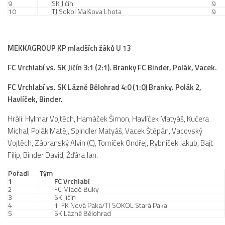
9
SK Jičín
9
10
TJ Sokol Malšova Lhota
9
MEKKAGROUP KP mladších žáků U 13
FC Vrchlabí vs. SK Jičín 3:1 (2:1). Branky FC Binder, Polák, Vacek.
FC Vrchlabí vs. SK Lázně Bělohrad 4:0 (1:0) Branky. Polák 2,
Havlíček, Binder.
Hráli: Hylmar Vojtěch, Hamáček Šimon, Havlíček Matyáš, Kučera
Michal, Polák Matěj, Spindler Matyáš, Vacek Štěpán, Vacovský
Vojtěch, Zábranský Alvin (C), Tomíček Ondřej, Rybníček Jakub, Bajt
Filip, Binder David, Žďára Jan.
Pořadí
Tým
1
FC Vrchlabí
2
FC Mladé Buky
3
SK Jičín
4
1. FK Nová Paka/TJ SOKOL Stará Paka
5
SK Lázně Bělohrad