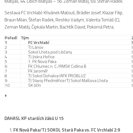
Matyáš, 44. Libich Matyáš – 56. Zeman Matěj, 69. Štefan Radek.
Sestava FC Vrchlabí: Křivánek Matouš, Brádler Josef, Klazar Filip,
Braun Milan, Štefan Radek, Reshko Vadym, Valenta Tomáš (C),
Zeman Matěj, Čipkala Martin, Bachtík David, Pokorná Petra.
Pořadí
Tým
1
FC Vrchlabí
2
TJ Lánov
3
Sokol Lhota pod Libčany
4
TJ Jiskra Hořice
5
1. FK Nová Paka
6
FK Chlumec n. C./RMSK Cidlina B
7
FK Jaroměř
8
TJ Sokol Dohalice/AFK PROBLUZ
9
TJ Slavoj Předměřice/TJ Sokol Malšova Lhota
10
SK Jičín
+
DAHASL KP starších žáků U 15
FK Nová Paka/TJ SOKOL Stará Paka vs. FC Vrchlabí 2:9