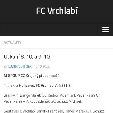
FC Vrchlabí
Stadion
AKTUALITY
Sportoviště
Utkání 8. 10. a 9. 10.
Kontakt-rezervace
BY
LUDĚK VOJTÍŠEK
· 10.10.2022
Ceník
M GROUP CZ Krajský přebor mužů
Fotogalerie
Klub
TJ Jiskra Hořice vs. FC Vrchlabí A 4:2 (1:2).
Kontakt
Branky: 4. Bango Marek, 63. Kedroń Adam, 81. Pečenka Jiří, 84.
Pečenka Jiří – 7. Kout Zdeněk, 36. Schütz Michael.
Vedení
Historie
Sestava FC Vrchlabí: Janalík František, Hawel Marek (31. Schütz