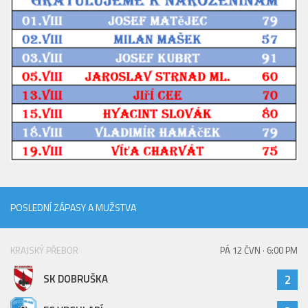
POSLEDNÍ ZÁPASY A MUŽSTVA
KRAJSKÝ PŘEBOR
PÁ 12 ČVN · 6:00 PM
SK DOBRUŠKA
2