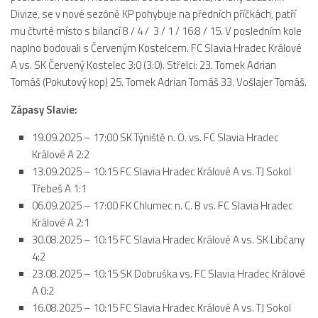
Divize, se v nové sezóně KP pohybuje na předních příčkách, patří
Dokumenty
mu čtvrté místo s bilancí 8 / 4 / 3 / 1 / 16:8 / 15. V posledním kole
Aktuality
naplno bodovali s Červeným Kostelcem. FC Slavia Hradec Králové
A vs. SK Červený Kostelec 3:0 (3:0). Střelci: 23. Tomek Adrian
A tým
Tomáš (Pokutový kop) 25. Tomek Adrian Tomáš 33. Vošlajer Tomáš.
Zápasy MA 2026/27
Zápasy Slavie:
Hráči
19.09.2025 – 17:00 SK Týniště n. O. vs. FC Slavia Hradec
Realizační tým
Králové A 2:2
Historie
13.09.2025 – 10:15 FC Slavia Hradec Králové A vs. TJ Sokol
Zápasy 2025/26
Třebeš A 1:1
06.09.2025 – 17:00 FK Chlumec n. C. B vs. FC Slavia Hradec
Zápasy 2024/25
Králové A 2:1
2023/24
30.08.2025 – 10:15 FC Slavia Hradec Králové A vs. SK Libčany
4:2
2022/23
23.08.2025 – 10:15 SK Dobruška vs. FC Slavia Hradec Králové
2021/22
A 0:2
2020/21
16.08.2025 – 10:15 FC Slavia Hradec Králové A vs. TJ Sokol