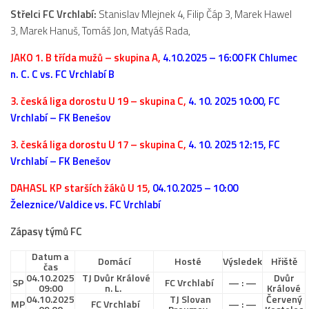
Střelci FC Vrchlabí:
Stanislav Mlejnek 4, Filip Čáp 3, Marek Hawel
2023/24
3, Marek Hanuš, Tomáš Jon, Matyáš Rada,
2022/23
JAKO 1. B třída mužů – skupina A,
4.10.2025 – 16:00 FK Chlumec
2020/21
n. C. C vs. FC Vrchlabí B
2019/20
3. česká liga dorostu U 19 – skupina C,
4. 10. 2025 10:00, FC
2018/19
Vrchlabí – FK Benešov
Tabulka
3. česká liga dorostu U 17 – skupina C,
4. 10. 2025 12:15, FC
St. dorost
Vrchlabí – FK Benešov
Zápasy SD 2026/27
DAHASL KP starších žáků U 15,
04.10.2025 – 10:00
Železnice/Valdice vs. FC Vrchlabí
Hráči
Realizační tým
Zápasy týmů FC
Zápasy
Datum a
Domácí
Hosté
Výsledek
Hřiště
čas
Ml. dorost
04.10.2025
TJ Dvůr Králové
Dvůr
SP
FC Vrchlabí
— : —
09:00
n. L.
Králové
04.10.2025
TJ Slovan
Červený
Zápasy MD
MP
FC Vrchlabí
— : —