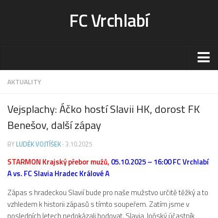
FC Vrchlabí
Stadion
AKTUALITY
Sportoviště
Vejsplachy: Áčko hostí Slavii HK, dorost FK
Kontakt-rezervace
Benešov, další zápay
Ceník
BY
LUDĚK VOJTÍŠEK
· 3.10.2025
Fotogalerie
STARMON Krajský přebor mužů,
Klub
05.10.2025 – 16:00 FC Vrchlabí
A vs. FC Slavia Hradec Králové A
Kontakt
Zápas s hradeckou Slavií bude pro naše mužstvo určitě těžký a to
Vedení
vzhledem k historii zápasů s tímto soupeřem. Zatím jsme v
Historie
posledních letech nedokázali bodovat. Slavia, loňský účastník