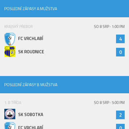
POSLEDNÍ ZÁPASY A MUŽSTVA
KRAJSKÝ PŘEBOR
SO 8 SRP · 1:00 PM
FC VRCHLABÍ
4
SK ROUDNICE
0
POSLEDNÍ ZÁPASY B MUŽSTVA
1. B TŘÍDA
SO 8 SRP · 5:00 PM
SK SOBOTKA
2
FC VRCHLABÍ
0