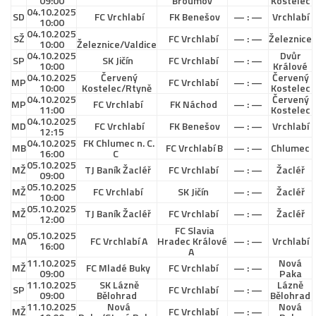
09:00
Broumov
Kostelec
04.10.2025
Hráči
SD
FC Vrchlabí
FK Benešov
— : —
Vrchlabí
10:00
04.10.2025
Realizační tým
SŽ
FC Vrchlabí
— : —
Železnice
10:00
Železnice/Valdice
04.10.2025
Dvůr
SP
SK Jičín
FC Vrchlabí
— : —
Zápasy
10:00
Králové
04.10.2025
Červený
Červený
MP
FC Vrchlabí
— : —
St. žáci
10:00
Kostelec/Rtyně
Kostelec
04.10.2025
Červený
MP
FC Vrchlabí
FK Náchod
— : —
11:00
Kostelec
Zápasy SŽ 2025/26
04.10.2025
MD
FC Vrchlabí
FK Benešov
— : —
Vrchlabí
12:15
Hráči
04.10.2025
FK Chlumec n. C.
MB
FC Vrchlabí B
— : —
Chlumec
16:00
C
Realizační tým
05.10.2025
MŽ
TJ Baník Žacléř
FC Vrchlabí
— : —
Žacléř
09:00
Zápasy
05.10.2025
MŽ
FC Vrchlabí
SK Jičín
— : —
Žacléř
10:00
Ml. žáci
05.10.2025
MŽ
TJ Baník Žacléř
FC Vrchlabí
— : —
Žacléř
12:00
FC Slavia
Hráči
05.10.2025
MA
FC Vrchlabí A
Hradec Králové
— : —
Vrchlabí
16:00
A
Realizační tým
11.10.2025
Nová
MŽ
FC Mladé Buky
FC Vrchlabí
— : —
09:00
Paka
Zápasy
11.10.2025
SK Lázně
Lázně
SP
FC Vrchlabí
— : —
09:00
Bělohrad
Bělohrad
Výsledky
11.10.2025
Nová
Nová
MŽ
FC Vrchlabí
— : —