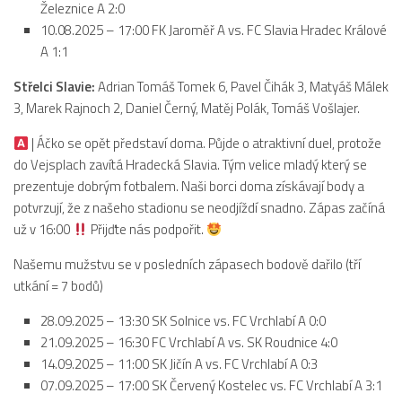
Železnice A 2:0
2019/20
10.08.2025 – 17:00 FK Jaroměř A vs. FC Slavia Hradec Králové
2018/19
A 1:1
2017/18
Střelci Slavie:
Adrian Tomáš Tomek 6, Pavel Čihák 3, Matyáš Málek
2014/15
3, Marek Rajnoch 2, Daniel Černý, Matěj Polák, Tomáš Vošlajer.
2015/16
| Áčko se opět představí doma. Půjde o atraktivní duel, protože
2016/17
do Vejsplach zavítá Hradecká Slavia. Tým velice mladý který se
prezentuje dobrým fotbalem. Naši borci doma získávají body a
Vzkazy
potvrzují, že z našeho stadionu se neodjíždí snadno. Zápas začíná
B tým
už v 16:00
Přijďte nás podpořit.
Zápasy MB 2026/27
Našemu mužstvu se v posledních zápasech bodově dařilo (tří
Hráči
utkání = 7 bodů)
Realizační tým
28.09.2025 – 13:30 SK Solnice vs. FC Vrchlabí A 0:0
Historie MB
21.09.2025 – 16:30 FC Vrchlabí A vs. SK Roudnice 4:0
14.09.2025 – 11:00 SK Jičín A vs. FC Vrchlabí A 0:3
Zápasy MB 2025/26
07.09.2025 – 17:00 SK Červený Kostelec vs. FC Vrchlabí A 3:1
Zápasy MB 2024/25