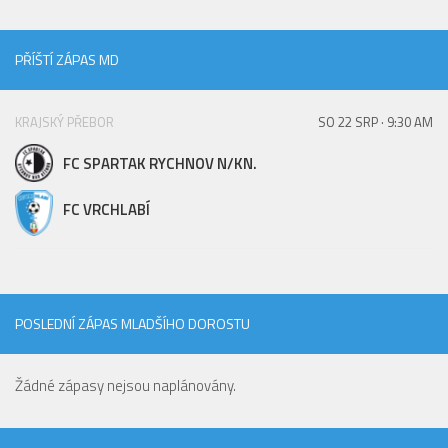
PŘÍŠTÍ ZÁPAS MD
KRAJSKÝ PŘEBOR
SO 22 SRP · 9:30 AM
FC SPARTAK RYCHNOV N/KN.
FC VRCHLABÍ
POSLEDNÍ ZÁPAS MLADŠÍHO DOROSTU
Žádné zápasy nejsou naplánovány.