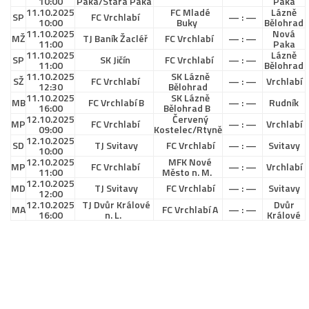
10:00
Paka/Stará Paka
Paka
St. přípravka
11.10.2025
FC Mladé
Lázně
SP
FC Vrchlabí
— : —
10:00
Buky
Bělohrad
11.10.2025
Nová
Hráči
MŽ
TJ Baník Žacléř
FC Vrchlabí
— : —
11:00
Paka
11.10.2025
Lázně
Rozpis zápasů
SP
SK Jičín
FC Vrchlabí
— : —
11:00
Bělohrad
11.10.2025
SK Lázně
Realizační tým
SŽ
FC Vrchlabí
— : —
Vrchlabí
12:30
Bělohrad
11.10.2025
SK Lázně
MB
Mladší přípravka
FC Vrchlabí B
— : —
Rudník
16:00
Bělohrad B
12.10.2025
Červený
MP
FC Vrchlabí
— : —
Vrchlabí
Zápasy
09:00
Kostelec/Rtyně
12.10.2025
SD
TJ Svitavy
FC Vrchlabí
— : —
Svitavy
10:00
Realizační tým
12.10.2025
MFK Nové
MP
FC Vrchlabí
— : —
Vrchlabí
11:00
Město n. M.
Fotbalová školka
12.10.2025
MD
TJ Svitavy
FC Vrchlabí
— : —
Svitavy
12:00
Kontakty
12.10.2025
TJ Dvůr Králové
Dvůr
MA
FC Vrchlabí A
— : —
16:00
n. L.
Králové
Vzkazy
Bazárek