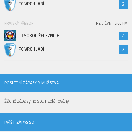
FC VRCHLABÍ
2
St. přípravka
Hráči
KRAJSKÝ PŘEBOR
NE 7 ČVN · 5:00 PM
Rozpis zápasů
Realizační tým
TJ SOKOL ŽELEZNICE
4
Mladší přípravka
FC VRCHLABÍ
2
Zápasy
Realizační tým
Fotbalová školka
POSLEDNÍ ZÁPASY B MUŽSTVA
Kontakty
Vzkazy
Žádné zápasy nejsou naplánovány.
Bazárek
PŘÍŠTÍ ZÁPAS SD