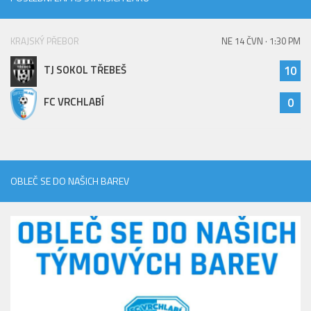
KRAJSKÝ PŘEBOR
NE 14 ČVN · 1:30 PM
TJ SOKOL TŘEBEŠ
10
FC VRCHLABÍ
0
OBLEČ SE DO NAŠICH BAREV