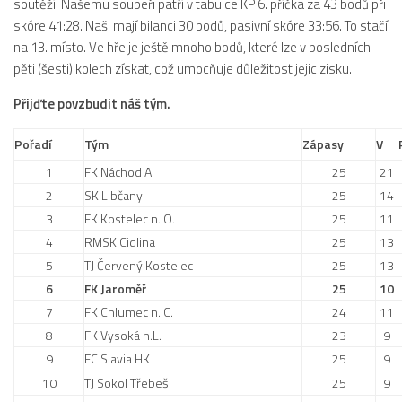
soutěží. Našemu soupeři patří v tabulce KP 6. příčka za 43 bodů při
Dokumenty
skóre 41:28. Naši mají bilanci 30 bodů, pasivní skóre 33:56. To stačí
na 13. místo. Ve hře je ještě mnoho bodů, které lze v posledních
Aktuality
pěti (šesti) kolech získat, což umocňuje důležitost jejic zisku.
A tým
Přijďte povzbudit náš tým.
Zápasy MA 2026/27
Pořadí
Tým
Zápasy
V
Hráči
1
FK Náchod A
25
21
Realizační tým
2
SK Libčany
25
14
Historie
3
FK Kostelec n. O.
25
11
Zápasy 2025/26
4
RMSK Cidlina
25
13
5
TJ Červený Kostelec
Zápasy 2024/25
25
13
6
FK Jaroměř
25
10
2023/24
7
FK Chlumec n. C.
24
11
2022/23
8
FK Vysoká n.L.
23
9
2021/22
9
FC Slavia HK
25
9
10
TJ Sokol Třebeš
25
9
2020/21