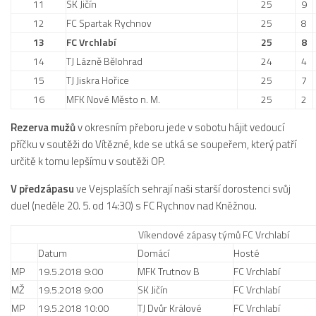
11
SK Jičín
25
9
2019/20
12
FC Spartak Rychnov
25
8
2018/19
13
FC Vrchlabí
25
8
2017/18
14
TJ Lázně Bělohrad
24
4
2014/15
15
TJ Jiskra Hořice
25
7
16
MFK Nové Město n. M.
25
2
2015/16
2016/17
Rezerva mužů
v okresním přeboru jede v sobotu hájit vedoucí
příčku v soutěži do Vítězné, kde se utká se soupeřem, který patří
Vzkazy
určitě k tomu lepšímu v soutěži OP.
B tým
V předzápasu
ve Vejsplaších sehrají naši starší dorostenci svůj
Zápasy MB 2026/27
duel (neděle 20. 5. od 14:30) s FC Rychnov nad Kněžnou.
Hráči
Víkendové zápasy týmů FC Vrchlabí
Realizační tým
Datum
Domácí
Hosté
Historie MB
MP
19.5.2018 9:00
MFK Trutnov B
FC Vrchlabí
MŽ
19.5.2018 9:00
SK Jičín
FC Vrchlabí
Zápasy MB 2025/26
MP
19.5.2018 10:00
TJ Dvůr Králové
FC Vrchlabí
Zápasy MB 2024/25