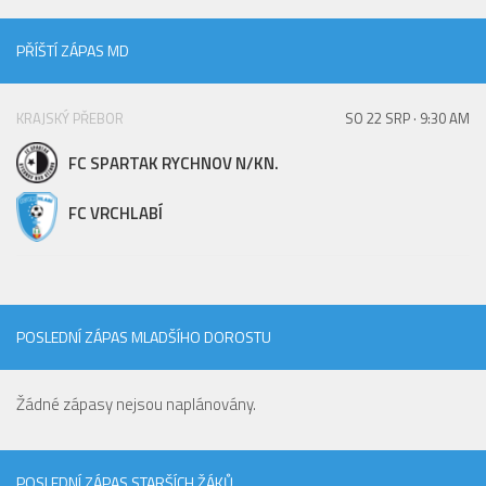
PŘÍŠTÍ ZÁPAS MD
KRAJSKÝ PŘEBOR
SO 22 SRP · 9:30 AM
FC SPARTAK RYCHNOV N/KN.
FC VRCHLABÍ
POSLEDNÍ ZÁPAS MLADŠÍHO DOROSTU
Žádné zápasy nejsou naplánovány.
POSLEDNÍ ZÁPAS STARŠÍCH ŽÁKŮ