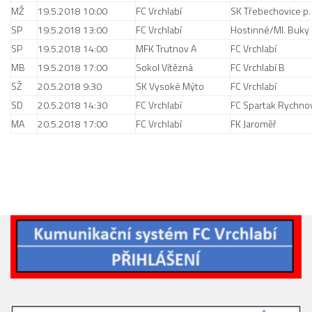
MŽ
19.5.2018 10:00
FC Vrchlabí
SK Třebechovice p.
2023/24
SP
19.5.2018 13:00
FC Vrchlabí
Hostinné/Ml. Buky
2022/23
SP
19.5.2018 14:00
MFK Trutnov A
FC Vrchlabí
MB
19.5.2018 17:00
Sokol Vítězná
FC Vrchlabí B
2020/21
SŽ
20.5.2018 9:30
SK Vysoké Mýto
FC Vrchlabí
2019/20
SD
20.5.2018 14:30
FC Vrchlabí
FC Spartak Rychno
2018/19
MA
20.5.2018 17:00
FC Vrchlabí
FK Jaroměř
Tabulka
St. dorost
Zápasy SD 2026/27
Hráči
Realizační tým
Zápasy
Ml. dorost
Zápasy MD