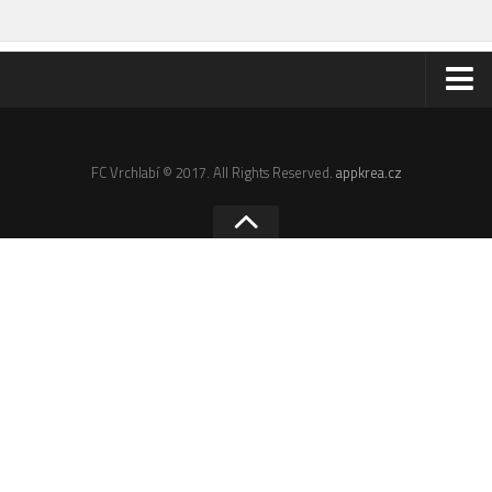
Odkazy
Email
FC Vrchlabí © 2017. All Rights Reserved.
appkrea.cz
Administrace