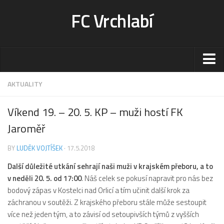
FC Vrchlabí
Stadion
AKTUALITY
Sportoviště
Víkend 19. – 20. 5. KP – muži hostí FK
Kontakt-rezervace
Jaroměř
Ceník
BY
LUDĚK VOJTÍŠEK
· 17.5.2018
Fotogalerie
Další důležité utkání sehrají naši muži v krajském přeboru, a to
Klub
v neděli 20. 5. od 17:00
. Náš celek se pokusí napravit pro nás bez
Kontakt
bodový zápas v Kostelci nad Orlicí a tím učinit další krok za
Vedení
záchranou v soutěži. Z krajského přeboru stále může sestoupit
více než jeden tým, a to závisí od setoupivších týmů z vyšších
Historie