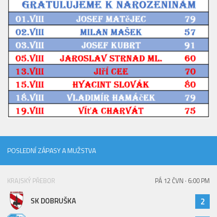
Hráči
Realizační tým
Zápasy
St. žáci
Zápasy SŽ 2025/26
Hráči
Realizační tým
Zápasy
Ml. žáci
POSLEDNÍ ZÁPASY A MUŽSTVA
Hráči
Realizační tým
KRAJSKÝ PŘEBOR
PÁ 12 ČVN · 6:00 PM
Zápasy
SK DOBRUŠKA
2
Výsledky