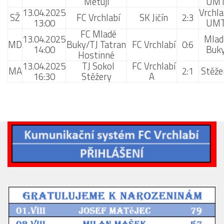
Metují
UM
13.04.2025
Vrchla
SŽ
FC Vrchlabí
SK Jičín
2:3
13:00
UM
FC Mladé
13.04.2025
Mlad
MD
Buky/TJ Tatran
FC Vrchlabí
0:6
14:00
Buk
Hostinné
13.04.2025
TJ Sokol
FC Vrchlabí
MA
2:1
Stěže
16:30
Stěžery
A