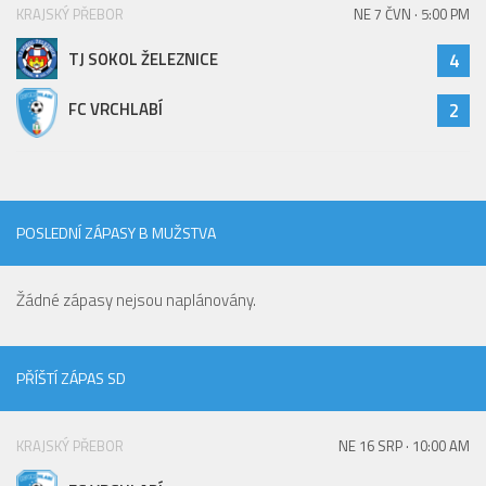
KRAJSKÝ PŘEBOR
NE 7 ČVN · 5:00 PM
TJ SOKOL ŽELEZNICE
4
FC VRCHLABÍ
2
POSLEDNÍ ZÁPASY B MUŽSTVA
Žádné zápasy nejsou naplánovány.
PŘÍŠTÍ ZÁPAS SD
KRAJSKÝ PŘEBOR
NE 16 SRP · 10:00 AM