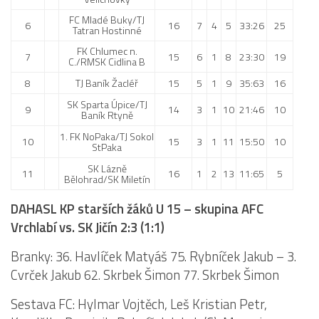
FC Mladé Buky/TJ
6
16
7
4
5
33:26
25
Tatran Hostinné
FK Chlumec n.
7
15
6
1
8
23:30
19
C./RMSK Cidlina B
8
TJ Baník Žacléř
15
5
1
9
35:63
16
SK Sparta Úpice/TJ
9
14
3
1
10
21:46
10
Baník Rtyně
1. FK NoPaka/TJ Sokol
10
15
3
1
11
15:50
10
StPaka
SK Lázně
11
16
1
2
13
11:65
5
Bělohrad/SK Miletín
DAHASL KP starších žáků U 15 – skupina AFC
Vrchlabí vs. SK Jičín 2:3 (1:1)
Branky: 36. Havlíček Matyáš 75. Rybníček Jakub – 3.
Cvrček Jakub 62. Skrbek Šimon 77. Skrbek Šimon
Sestava FC: Hylmar Vojtěch, Leš Kristian Petr,