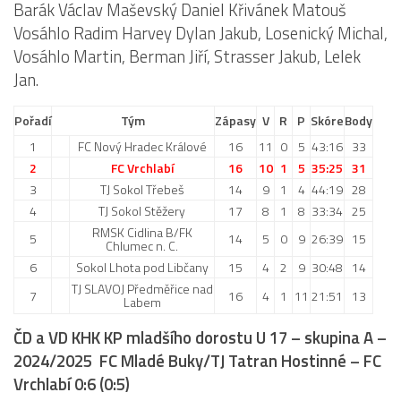
Barák Václav Maševský Daniel Křivánek Matouš
Vosáhlo Radim Harvey Dylan Jakub, Losenický Michal,
Vosáhlo Martin, Berman Jiří, Strasser Jakub, Lelek
Jan.
Pořadí
Tým
Zápasy
V
R
P
Skóre
Body
1
FC Nový Hradec Králové
16
11
0
5
43:16
33
2
FC Vrchlabí
16
10
1
5
35:25
31
3
TJ Sokol Třebeš
14
9
1
4
44:19
28
4
TJ Sokol Stěžery
17
8
1
8
33:34
25
RMSK Cidlina B/FK
5
14
5
0
9
26:39
15
Chlumec n. C.
6
Sokol Lhota pod Libčany
15
4
2
9
30:48
14
TJ SLAVOJ Předměřice nad
7
16
4
1
11
21:51
13
Labem
ČD a VD KHK KP mladšího dorostu U 17 – skupina A –
2024/2025 FC Mladé Buky/TJ Tatran Hostinné – FC
Vrchlabí 0:6 (0:5)