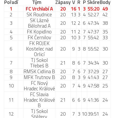
Pořadí
Tým
Zápasy
V
R
P
Skóre
Body
2019/20
1
FC Vrchlabí A
20
16
1
3
55:20
49
2018/19
2
SK Roudnice
20
13
3
4
52:27
42
SK Lázně
2017/18
3
20
12
2
6
47:34
38
Bělohrad A
2014/15
4
FK Kopidlno
20
11
2
7
47:37
35
5
FK Černilov
20
10
3
7
55:42
33
2015/16
FK ROJEK
2016/17
6
Kostelec nad
20
9
3
8
55:52
30
Orlicí
Vzkazy
TJ Sokol
7
21
8
6
7
34:34
30
B tým
Třebeš B
8
RMSK Cidlina B
20
7
6
7
37:29
27
Zápasy MB 2026/27
9
MFK Trutnov B
20
8
3
9
41:43
27
FC Nový
Hráči
10
20
7
4
9
47:58
25
Hradec Králové
Realizační tým
FC Slavia
11
Hradec Králové
21
6
6
9
41:36
24
Historie MB
B
Zápasy MB 2025/26
TJ Sokol
12
20
7
3
10
39:51
24
Stěžery
Zápasy MB 2024/25