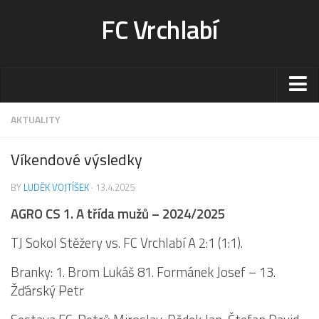
FC Vrchlabí
Stadion
AKTUALITY
Sportoviště
Víkendové výsledky
Kontakt-rezervace
BY
LUDĚK VOJTÍŠEK
· 13.4.2025
Ceník
AGRO CS 1. A třída mužů – 2024/2025
Fotogalerie
Klub
TJ Sokol Stěžery vs. FC Vrchlabí A 2:1 (1:1).
Kontakt
Branky: 1. Brom Lukáš 81. Formánek Josef – 13.
Vedení
Žďárský Petr
Historie