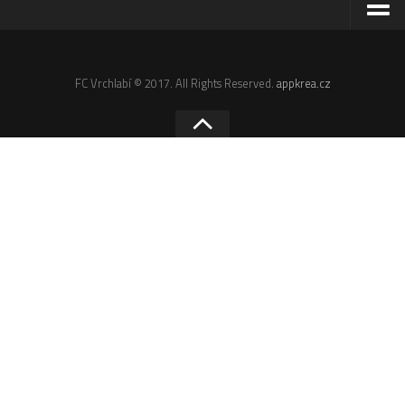
Odkazy
Email
FC Vrchlabí © 2017. All Rights Reserved.
appkrea.cz
Administrace