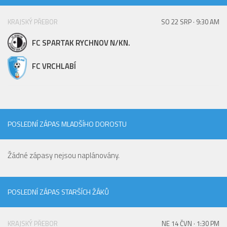
KRAJSKÝ PŘEBOR
SO 22 SRP · 9:30 AM
FC SPARTAK RYCHNOV N/KN.
FC VRCHLABÍ
POSLEDNÍ ZÁPAS MLADŠÍHO DOROSTU
Žádné zápasy nejsou naplánovány.
POSLEDNÍ ZÁPAS STARŠÍCH ŽÁKŮ
KRAJSKÝ PŘEBOR
NE 14 ČVN · 1:30 PM