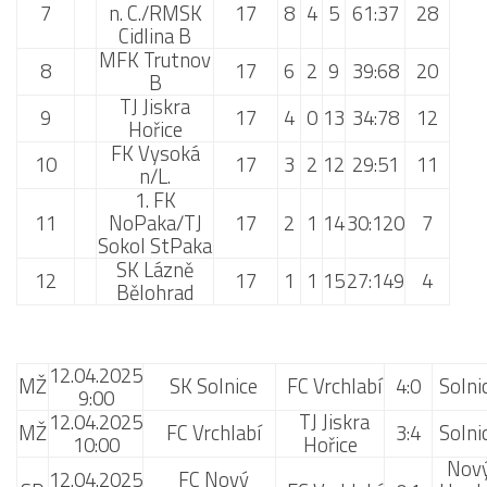
7
n. C./RMSK
17
8
4
5
61:37
28
Cidlina B
MFK Trutnov
8
17
6
2
9
39:68
20
B
TJ Jiskra
9
17
4
0
13
34:78
12
Hořice
FK Vysoká
10
17
3
2
12
29:51
11
n/L.
1. FK
11
NoPaka/TJ
17
2
1
14
30:120
7
Sokol StPaka
SK Lázně
12
17
1
1
15
27:149
4
Bělohrad
12.04.2025
MŽ
SK Solnice
FC Vrchlabí
4:0
Solni
9:00
12.04.2025
TJ Jiskra
MŽ
FC Vrchlabí
3:4
Solni
10:00
Hořice
Nov
12.04.2025
FC Nový