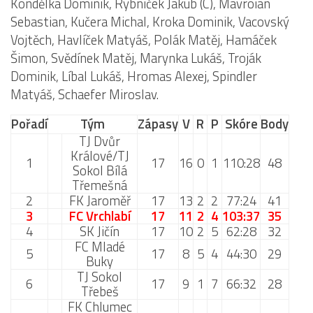
Kondělka Dominik, Rybníček Jakub (C), Mavroian
Sebastian, Kučera Michal, Kroka Dominik, Vacovský
Vojtěch, Havlíček Matyáš, Polák Matěj, Hamáček
Šimon, Svědínek Matěj, Marynka Lukáš, Troják
Dominik, Líbal Lukáš, Hromas Alexej, Spindler
Matyáš, Schaefer Miroslav.
Pořadí
Tým
Zápasy
V
R
P
Skóre
Body
TJ Dvůr
Králové/TJ
1
17
16
0
1
110:28
48
Sokol Bílá
Třemešná
2
FK Jaroměř
17
13
2
2
77:24
41
3
FC Vrchlabí
17
11
2
4
103:37
35
4
SK Jičín
17
10
2
5
62:28
32
FC Mladé
5
17
8
5
4
44:30
29
Buky
TJ Sokol
6
17
9
1
7
66:32
28
Třebeš
FK Chlumec