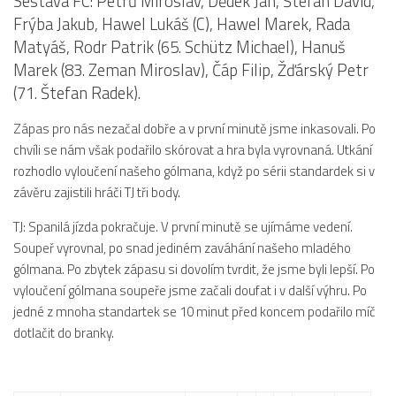
Sestava FC: Petrů Miroslav, Dědek Jan, Štefan David,
Dokumenty
Frýba Jakub, Hawel Lukáš (C), Hawel Marek, Rada
Matyáš, Rodr Patrik (65. Schütz Michael), Hanuš
Aktuality
Marek (83. Zeman Miroslav), Čáp Filip, Žďárský Petr
A tým
(71. Štefan Radek).
Zápasy MA 2026/27
Zápas pro nás nezačal dobře a v první minutě jsme inkasovali. Po
Hráči
chvíli se nám však podařilo skórovat a hra byla vyrovnaná. Utkání
rozhodlo vyloučení našeho gólmana, když po sérii standardek si v
Realizační tým
závěru zajistili hráči TJ tři body.
Historie
TJ: Spanilá jízda pokračuje. V první minutě se ujímáme vedení.
Zápasy 2025/26
Soupeř vyrovnal, po snad jediném zaváhání našeho mladého
Zápasy 2024/25
gólmana. Po zbytek zápasu si dovolím tvrdit, že jsme byli lepší. Po
vyloučení gólmana soupeře jsme začali doufat i v další výhru. Po
2023/24
jedné z mnoha standartek se 10 minut před koncem podařilo míč
2022/23
dotlačit do branky.
2021/22
2020/21