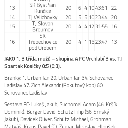
SK Bystřian
13
20
6
4
10
43:61
22
2023/24
Kunčice
14
TJ Velichovky
20
5
5
10
23:44
20
2022/23
TJ Slovan
15
20
4
4
12
31:55
16
2020/21
Broumov
SK
2019/20
16
Třebechovice
20
4
1
15
23:47
13
2018/19
pod Orebem
Tabulka
JAKO 1. B třída mužů – skupina A FC Vrchlabí B vs. TJ
St. dorost
Spartak Kosičky 0:5 (0:3).
Zápasy SD 2026/27
Branky: 1. Urban Jan 29. Urban Jan 34. Schovanec
Ladislav 47. Zich Alexandr (Pokutový kop) 60.
Hráči
Schovanec Ladislav
Realizační tým
Sestava FC: Lukeš Jakub, Suchomel Adam (46. Kršík
Zápasy
Dominik), Bürger David, Schütz Filip (56. Srnský
Ml. dorost
Jakub), Davídek Oliver, Schütz Michael, Grohman
Zápasy MD
Matyáš, Kraus Pavel (C), Zeman Miroslav, Hloušek