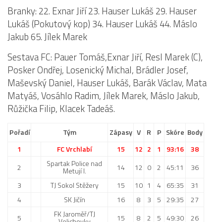
Branky: 22. Exnar Jiří 23. Hauser Lukáš 29. Hauser
Lukáš (Pokutový kop) 34. Hauser Lukáš 44. Máslo
Jakub 65. Jílek Marek
Sestava FC: Pauer Tomáš,Exnar Jiří, Resl Marek (C),
Posker Ondřej, Losenický Michal, Brádler Josef,
Maševský Daniel, Hauser Lukáš, Barák Václav, Mata
Matyáš, Vosáhlo Radim, Jílek Marek, Máslo Jakub,
Růžička Filip, Klacek Tadeáš.
Pořadí
Tým
Zápasy
V
R
P
Skóre
Body
1
FC Vrchlabí
15
12
2
1
93:16
38
Spartak Police nad
2
14
12
0
2
45:11
36
Metují I.
3
TJ Sokol Stěžery
15
10
1
4
65:35
31
4
SK Jičín
16
8
3
5
29:35
27
FK Jaroměř/TJ
5
15
8
2
5
49:30
26
Velichovky