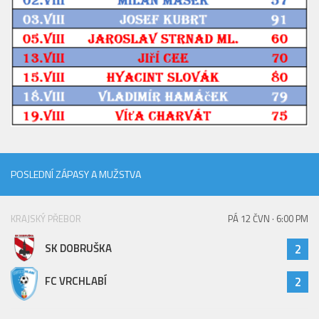
POSLEDNÍ ZÁPASY A MUŽSTVA
KRAJSKÝ PŘEBOR
PÁ 12 ČVN · 6:00 PM
SK DOBRUŠKA
2
FC VRCHLABÍ
2