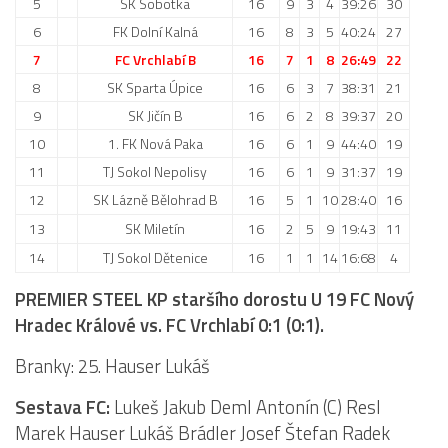
5
SK Sobotka
16
9
3
4
39:26
30
St. přípravka
6
FK Dolní Kalná
16
8
3
5
40:24
27
Hráči
7
FC Vrchlabí B
16
7
1
8
26:49
22
Rozpis zápasů
8
SK Sparta Úpice
16
6
3
7
38:31
21
Realizační tým
9
SK Jičín B
16
6
2
8
39:37
20
10
1. FK Nová Paka
16
6
1
9
44:40
19
Mladší přípravka
11
TJ Sokol Nepolisy
16
6
1
9
31:37
19
Zápasy
12
SK Lázně Bělohrad B
16
5
1
10
28:40
16
Realizační tým
13
SK Miletín
16
2
5
9
19:43
11
Fotbalová školka
14
TJ Sokol Dětenice
16
1
1
14
16:68
4
Kontakty
PREMIER STEEL KP staršího dorostu U 19 FC Nový
Hradec Králové vs. FC Vrchlabí 0:1 (0:1).
Vzkazy
Bazárek
Branky: 25. Hauser Lukáš
Sestava FC:
Lukeš Jakub Deml Antonín (C) Resl
Marek Hauser Lukáš Brádler Josef Štefan Radek