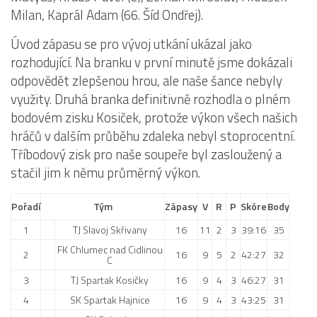
Milan, Kaprál Adam (66. Šíd Ondřej).
Hráči
Realizační tým
Úvod zápasu se pro vývoj utkání ukázal jako
rozhodující. Na branku v první minutě jsme dokázali
Zápasy
odpovědět zlepšenou hrou, ale naše šance nebyly
St. žáci
využity. Druhá branka definitivně rozhodla o plném
Zápasy SŽ 2025/26
bodovém zisku Kosiček, protože výkon všech našich
hráčů v dalším průběhu zdaleka nebyl stoprocentní.
Hráči
Tříbodový zisk pro naše soupeře byl zasloužený a
Realizační tým
stačil jim k němu průměrný výkon.
Zápasy
Ml. žáci
Pořadí
Tým
Zápasy
V
R
P
Skóre
Body
1
TJ Slavoj Skřivany
16
11
2
3
39:16
35
Hráči
FK Chlumec nad Cidlinou
2
16
9
5
2
42:27
32
Realizační tým
C
Zápasy
3
TJ Spartak Kosičky
16
9
4
3
46:27
31
4
SK Spartak Hajnice
16
9
4
3
43:25
31
Výsledky