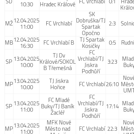
SD
FC Vrchlabí
0:1
Hrad
10:30
Hradec Králové
Králo
SK
12.04.2025
Dobruška/TJ
MŽ
FC Vrchlabí
2:3
Solni
11:00
Spartak
Opočno
12.04.2025
TJ Spartak
MB
FC Vrchlabí B
0:5
Rudn
16:30
Kosičky
FC
TJ Dv
13.04.2025
Vrchlabí/TJ
Mlad
SP
Králové/SOKOL
3:23
10:00
Jiskra
Buk
B Třemešná
Podhůří
Nov
13.04.2025
TJ Jiskra
MP
FC Vrchlabí
26:10
Měst
10:00
Hořice
UM
FC
FC Mladé
13.04.2025
Vrchlabí/TJ
Mlad
SP
Buky/TJ Baník
17:14
11:00
Jiskra
Buk
Žacléř
Podhůří
MFK Nové
Nov
13.04.2025
MP
Město nad
FC Vrchlabí
22:3
Měst
11:00