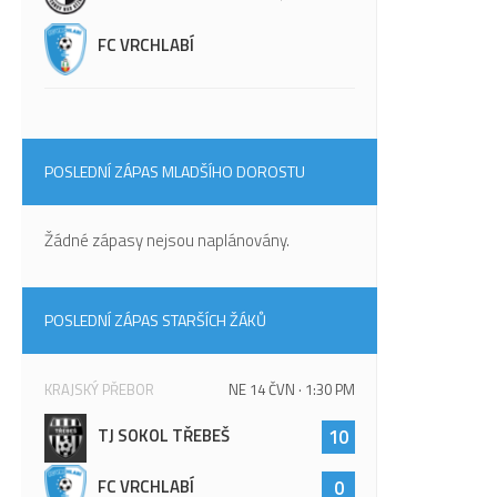
FC VRCHLABÍ
POSLEDNÍ ZÁPAS MLADŠÍHO DOROSTU
Žádné zápasy nejsou naplánovány.
POSLEDNÍ ZÁPAS STARŠÍCH ŽÁKŮ
KRAJSKÝ PŘEBOR
NE 14 ČVN · 1:30 PM
TJ SOKOL TŘEBEŠ
10
FC VRCHLABÍ
0