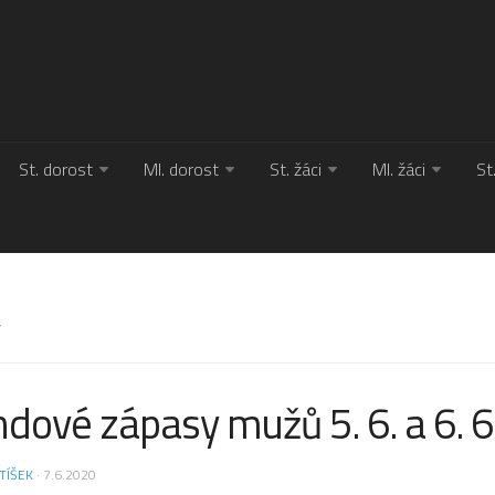
St. dorost
Ml. dorost
St. žáci
Ml. žáci
St
Y
dové zápasy mužů 5. 6. a 6. 6
TÍŠEK
· 7.6.2020