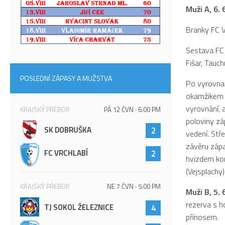
Muži A, 6. 
Branky FC V
Sestava FC V
Fišar, Tauch
POSLEDNÍ ZÁPASY A MUŽSTVA
Po vyrovnan
okamžikem v
vyrovnání, 
KRAJSKÝ PŘEBOR
PÁ 12 ČVN · 6:00 PM
poloviny zá
SK DOBRUŠKA
2
vedení. Stře
závěru zápa
FC VRCHLABÍ
2
hvizdem kor
(Vejsplachy)
KRAJSKÝ PŘEBOR
NE 7 ČVN · 5:00 PM
Muži B, 5. 
rezerva s h
TJ SOKOL ŽELEZNICE
4
přínosem.