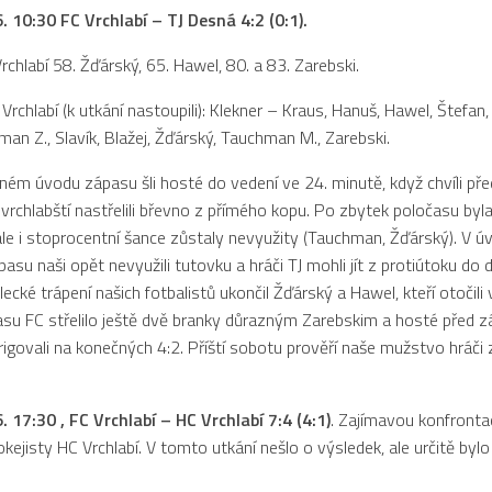
6. 10:30 FC Vrchlabí – TJ Desná 4:2 (0:1).
rchlabí 58. Žďárský, 65. Hawel, 80. a 83. Zarebski.
rchlabí (k utkání nastoupili): Klekner – Kraus, Hanuš, Hawel, Štefan, 
man Z., Slavík, Blažej, Žďárský, Tauchman M., Zarebski.
ém úvodu zápasu šli hosté do vedení ve 24. minutě, když chvíli pře
rchlabští nastřelili břevno z přímého kopu. Po zbytek poločasu byl
ale i stoprocentní šance zůstaly nevyužity (Tauchman, Žďárský). V ú
pasu naši opět nevyužili tutovku a hráči TJ mohli jít z protiútoku d
lecké trápení našich fotbalistů ukončil Žďárský a Hawel, kteří otočili 
su FC střelilo ještě dvě branky důrazným Zarebskim a hosté před 
igovali na konečných 4:2. Příští sobotu prověří naše mužstvo hráči 
6. 17:30 , FC Vrchlabí – HC Vrchlabí 7:4 (4:1)
. Zajímavou konfronta
okejisty HC Vrchlabí. V tomto utkání nešlo o výsledek, ale určitě byl