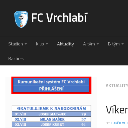
FC Vrchlabí
Stadion
Klub
Aktuality
A tým
B tým
Bazárek
AKTUALIT
Víken
BY
LUDĚK VOJ