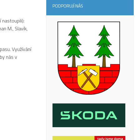
PODPORUJÍ NÁS
 nastoupili):
an M., Slavík,
ápasu. Využívání
 by nás v