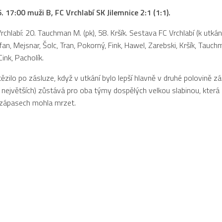
6. 17:00 muži B, FC Vrchlabí SK Jilemnice 2:1 (1:1).
chlabí: 20. Tauchman M. (pk), 58. Kršík. Sestava FC Vrchlabí (k utkání
fan, Mejsnar, Šolc, Tran, Pokorný, Fink, Hawel, Zarebski, Kršík, Tauchm
ink, Pacholík.
tězilo po zásluze, když v utkání bylo lepší hlavně v druhé polovině z
ch největších) zůstává pro oba týmy dospělých velkou slabinou, která
 zápasech mohla mrzet.