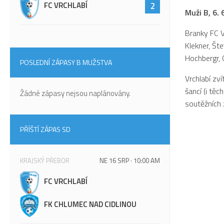
FC VRCHLABÍ
2
Muži B,
6.
Branky FC Vr
Klekner, Šte
Hochbergr, C
POSLEDNÍ ZÁPASY B MUŽSTVA
Vrchlabí zví
šancí (i tě
Žádné zápasy nejsou naplánovány.
soutěžních
PŘÍŠTÍ ZÁPAS SD
KRAJSKÝ PŘEBOR
NE 16 SRP · 10:00 AM
FC VRCHLABÍ
FK CHLUMEC NAD CIDLINOU