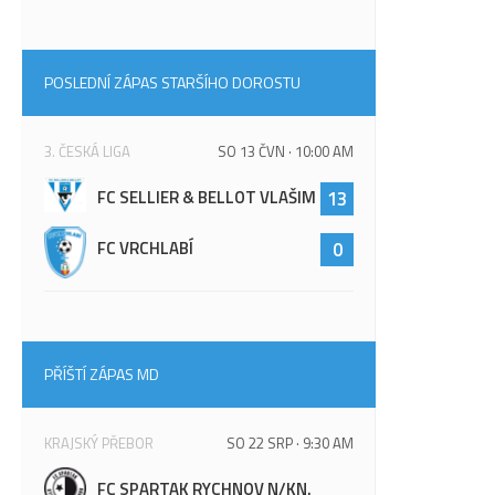
POSLEDNÍ ZÁPAS STARŠÍHO DOROSTU
3. ČESKÁ LIGA
SO 13 ČVN · 10:00 AM
FC SELLIER & BELLOT VLAŠIM
13
FC VRCHLABÍ
0
PŘÍŠTÍ ZÁPAS MD
KRAJSKÝ PŘEBOR
SO 22 SRP · 9:30 AM
FC SPARTAK RYCHNOV N/KN.