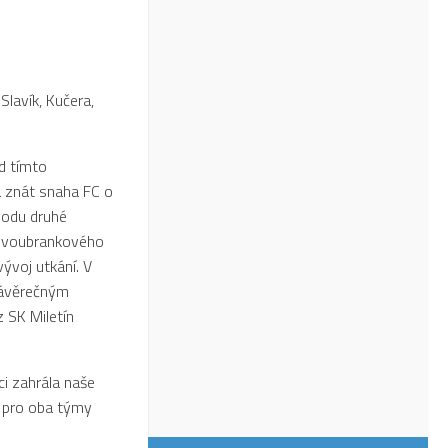
Slavík, Kučera,
d tímto
a znát snaha FC o
vodu druhé
o dvoubrankového
vývoj utkání. V
závěrečným
z SK Miletín
ci zahrála naše
o pro oba týmy