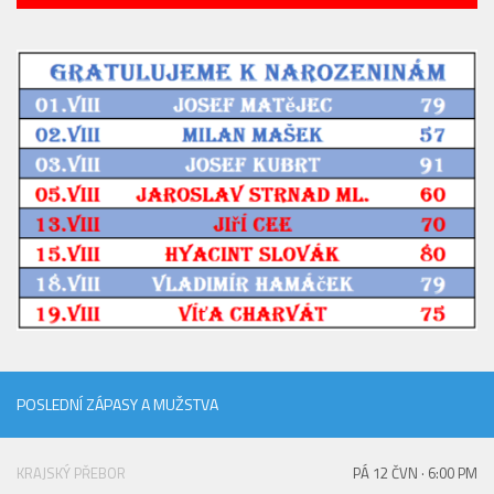
POSLEDNÍ ZÁPASY A MUŽSTVA
KRAJSKÝ PŘEBOR
PÁ 12 ČVN · 6:00 PM