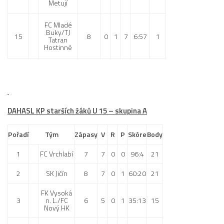
Metují
FC Mladé
Buky/TJ
15
8
0
1
7
6:57
1
Tatran
Hostinné
DAHASL KP starších žáků U 15 – skupina A
Pořadí
Tým
Zápasy
V
R
P
Skóre
Body
1
FC Vrchlabí
7
7
0
0
96:4
21
2
SK Jičín
8
7
0
1
60:20
21
FK Vysoká
3
n. L./FC
6
5
0
1
35:13
15
Nový HK