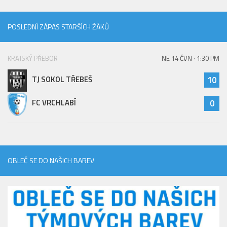
POSLEDNÍ ZÁPAS STARŠÍCH ŽÁKŮ
KRAJSKÝ PŘEBOR
NE 14 ČVN · 1:30 PM
TJ SOKOL TŘEBEŠ
10
FC VRCHLABÍ
0
OBLEČ SE DO NAŠICH BAREV