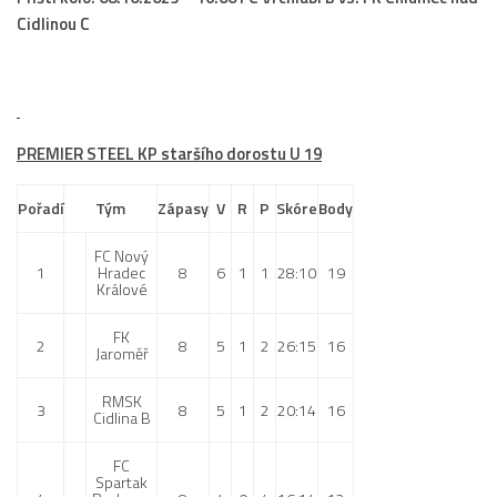
Cidlinou C
PREMIER STEEL KP staršího dorostu U 19
Pořadí
Tým
Zápasy
V
R
P
Skóre
Body
FC Nový
1
Hradec
8
6
1
1
28:10
19
Králové
FK
2
8
5
1
2
26:15
16
Jaroměř
RMSK
3
8
5
1
2
20:14
16
Cidlina B
FC
Spartak