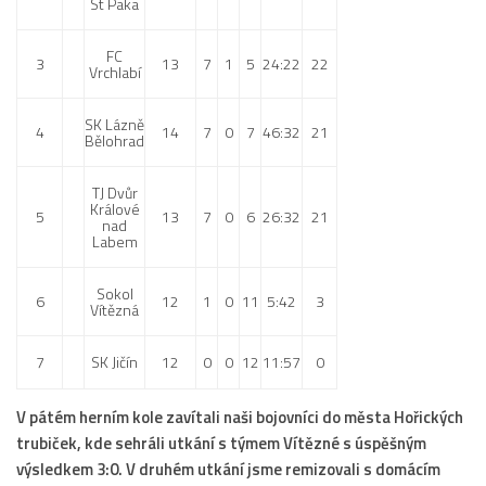
St Paka
FC
3
13
7
1
5
24:22
22
Vrchlabí
SK Lázně
4
14
7
0
7
46:32
21
Bělohrad
TJ Dvůr
Králové
5
13
7
0
6
26:32
21
nad
Labem
Sokol
6
12
1
0
11
5:42
3
Vítězná
7
SK Jičín
12
0
0
12
11:57
0
V pátém herním kole zavítali naši bojovníci do města Hořických
trubiček, kde sehráli utkání s týmem Vítězné s úspěšným
výsledkem 3:0. V druhém utkání jsme remizovali s domácím