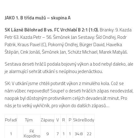
Hráči
Realizační tým
JAKO 1. B třída mužů – skupina A
Zápasy
SK Lázně Bělohrad B vs. FC Vrchlabí B 2:1 (1:0).
Branky: 9. Kazda
St. žáci
Petr 63. Kazda Petr – 56. Šimůnek Jan Sestavy: Šíd Ondřej, Rodr
Patrik, Kraus Pavel (C), Pokorný Ondřej, Bürger David, Havelka
Zápasy SŽ 2025/26
Štěpán, Cink Jonáš, Šimůnek Jan, Schütz Michael, Marek Matyáš.
Hráči
Sestava deseti hráčů podala bojovný výkon a bod nebyl daleko, ale
Realizační tým
je alarmující sehrát utkání s neúplnou jedenáctkou.
Zápasy
SK: V utkání jsme chtěli potvrdit výkon z minulého kola. Což se
Ml. žáci
nám vůbec nepovedlo!! Soupeř o deseti hráčích zápas neodevzdal,
naopak byl důstojným protivníkem celých devadesát minut. Pro
Hráči
nás je to velký vykřičník, pro výkon do dalších zápasů…
Realizační tým
Pořadí
Tým
Zápasy
V
R
P
Skóre
Body
Zápasy
FK
Výsledky
1
9
7
1
1
34:8
22
Kopidlno