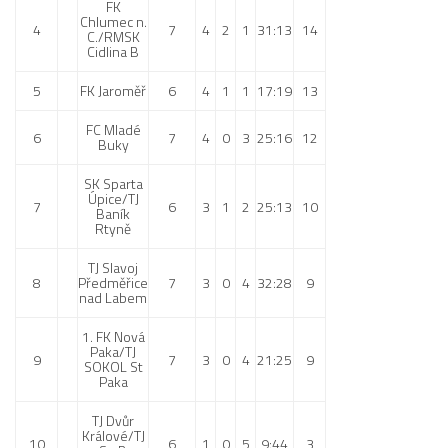
FK
Chlumec n.
4
7
4
2
1
31:13
14
C./RMSK
Cidlina B
5
FK Jaroměř
6
4
1
1
17:19
13
FC Mladé
6
7
4
0
3
25:16
12
Buky
SK Sparta
Úpice/TJ
7
6
3
1
2
25:13
10
Baník
Rtyně
TJ Slavoj
8
Předměřice
7
3
0
4
32:28
9
nad Labem
1. FK Nová
Paka/TJ
9
7
3
0
4
21:25
9
SOKOL St
Paka
TJ Dvůr
Králové/TJ
10
6
1
0
5
9:44
3