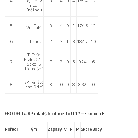
4
Rychnov
8
4
0
4
16:14
12
nad
Kněžnou
FC
5
8
4
0
4
17:16
12
Vrchlabí
6
TJ Lánov
7
3
1
3
18:17
10
TJ Dvůr
Králové/TJ
7
7
2
0
5
9:24
6
Sokol B
Třemešná
SK Týniště
8
8
0
0
8
8:32
0
nad Orlicí
EKO DELTA KP mladšího dorostu U 17 – skupina B
Pořadí
Tým
Zápasy
V
R
P
Skóre
Body