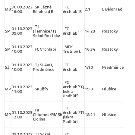
30.09.2023
SK Lázně
FC
MB
2:1
L Bělohrad
16:00
Bělohrad B
Vrchlabí B
TJ
01.10.2023
FC
SP
Jilemnice/TJ
14:23
Roztoky
09:00
Vrchlabí
Sokol Roztoky
01.10.2023
MFK
SP
FC Vrchlabí
16:34
Roztoky
10:00
Trutnov I.
01.10.2023
TJ SLAVOJ
FC
SŽ
1:10
Předměřice
10:00
Předměřice
Vrchlabí
FC
01.10.2023
Vrchlabí/TJ
MP
SK Jičín
19:9
Hlušice
11:00
Jiskra
Podhůří
FC
FK
01.10.2023
Vrchlabí/TJ
MP
Chlumec/RMSK
18:21
Hlušice
12:00
Jiskra
Cidlina
Podhůří
01.10.2023
TJ Sokol
FC