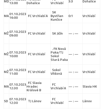
MD
3:3
Dohalice
13:00
Dohalice
Vrchlabí
SK
01.10.2023
MA
FC Vrchlabí A
Bystřian
0:1
Vrchlabí
16:00
Kunčice
07.10.2023
MŽ
FC Vrchlabí
SK Jičín
— : —
Vrchlabí
09:00
. FK Nová
07.10.2023
Paka/TJ
MŽ
FC Vrchlabí
— : —
Vrchlabí
10:00
Sokol
Stará Paka
07.10.2023
Sokol
MŽ
FC Vrchlabí
— : —
Vrchlabí
11:00
Vítězná
FC Slavia
07.10.2023
FC
MA
Hradec
— : —
Slavia HK
12:30
Vrchlabí A
Králové B
07.10.2023
FC
SD
TJ Lánov
— : —
Lánov
12:30
Vrchlabí