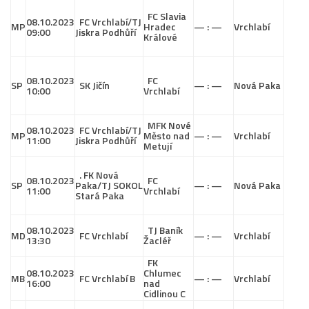
FC Slavia
08.10.2023
FC Vrchlabí/TJ
MP
Hradec
— : —
Vrchlabí
09:00
Jiskra Podhůří
Králové
08.10.2023
FC
SP
SK Jičín
— : —
Nová Paka
10:00
Vrchlabí
MFK Nové
08.10.2023
FC Vrchlabí/TJ
MP
Město nad
— : —
Vrchlabí
11:00
Jiskra Podhůří
Metují
. FK Nová
08.10.2023
FC
SP
Paka/TJ SOKOL
— : —
Nová Paka
11:00
Vrchlabí
Stará Paka
08.10.2023
TJ Baník
MD
FC Vrchlabí
— : —
Vrchlabí
13:30
Žacléř
FK
08.10.2023
Chlumec
MB
FC Vrchlabí B
— : —
Vrchlabí
16:00
nad
Cidlinou C