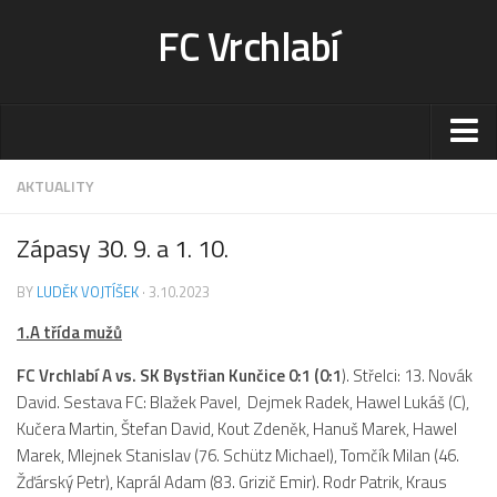
FC Vrchlabí
Stadion
AKTUALITY
Sportoviště
Zápasy 30. 9. a 1. 10.
Kontakt-rezervace
BY
LUDĚK VOJTÍŠEK
· 3.10.2023
Ceník
1.A třída mužů
Fotogalerie
Klub
FC Vrchlabí A vs. SK Bystřian Kunčice 0:1 (0:1
). Střelci: 13. Novák
David. Sestava FC: Blažek Pavel, Dejmek Radek, Hawel Lukáš (C),
Kontakt
Kučera Martin, Štefan David, Kout Zdeněk, Hanuš Marek, Hawel
Vedení
Marek, Mlejnek Stanislav (76. Schütz Michael), Tomčík Milan (46.
Žďárský Petr), Kaprál Adam (83. Grizič Emir). Rodr Patrik, Kraus
Historie