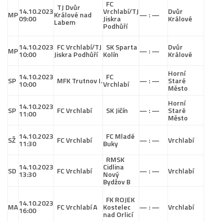
FC
TJ Dvůr
14.10.2023
Vrchlabí/TJ
Dvůr
MP
Králové nad
— : —
09:00
Jiskra
Králové
Labem
Podhůří
14.10.2023
FC Vrchlabí/TJ
SK Sparta
Dvůr
MP
— : —
10:00
Jiskra Podhůří
Kolín
Králové
Horní
14.10.2023
FC
SP
MFK Trutnov I.
— : —
Staré
10:00
Vrchlabí
Město
Horní
14.10.2023
SP
FC Vrchlabí
SK Jičín
— : —
Staré
11:00
Město
14.10.2023
FC Mladé
SŽ
FC Vrchlabí
— : —
Vrchlabí
11:30
Buky
RMSK
14.10.2023
Cidlina
SD
FC Vrchlabí
— : —
Vrchlabí
13:30
Nový
Bydžov B
FK ROJEK
14.10.2023
MA
FC Vrchlabí A
Kostelec
— : —
Vrchlabí
16:00
nad Orlicí