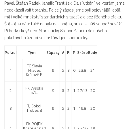
Pavel, Štefan Radek, Janalík František. Další utkání, ve kterém jsme
Dokumenty
nedokázali vsítit branku. Po celý zápas jsme byli bojovnější, lepší,
Aktuality
měli velké množství standardních situací, ale bez tíženého efektu.
Štěstěna nám také nebyla nakloněna, proto si náš soupeř odváží
A tým
tří body, i když neměl prakticky žádnou šanci a do našeho
Zápasy MA 2026/27
pokutového území se dostával jen sporadicky.
Hráči
Pořadí
Tým
Zápasy
V
R
P
Skóre
Body
Realizační tým
Historie
FC Slavia
1
Hradec
9
6
3
0
23:8
21
Králové B
Zápasy 2025/26
Zápasy 2024/25
FK Vysoká
2
9
6
2
1
27:13
20
n/L.
2023/24
2022/23
TJ Sokol
3
9
6
2
1
19:8
20
Třebeš B
2021/22
2020/21
FK ROJEK
4
Kostelec nad
9
6
1
2
25:16
19