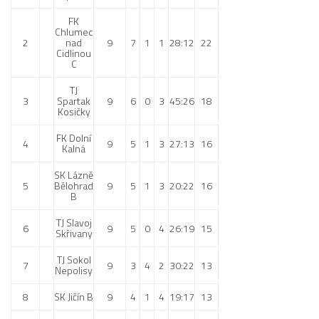
St. přípravka
FK
Chlumec
Hráči
2
nad
9
7
1
1
28:12
22
Cidlinou
Rozpis zápasů
C
Realizační tým
TJ
3
Spartak
9
6
0
3
45:26
18
Mladší přípravka
Kosičky
Zápasy
FK Dolní
4
9
5
1
3
27:13
16
Kalná
Realizační tým
SK Lázně
Fotbalová školka
5
Bělohrad
9
5
1
3
20:22
16
B
Kontakty
TJ Slavoj
6
9
5
0
4
26:19
15
Vzkazy
Skřivany
Bazárek
TJ Sokol
7
9
3
4
2
30:22
13
Nepolisy
8
SK Jičín B
9
4
1
4
19:17
13