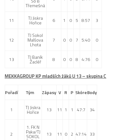
So B
Třemešná
TJ Jiskra
11
6
1
0
5
8:57
3
Hořice
TJ Sokol
12
Malšova
7
0
0
7
5:40
0
Lhota
TJ Baník
13
8
0
0
8
4:76
0
Žacléř
MEKKAGROUP KP mladších žáků U 13 – skupina C
Pořadí
Tým
Zápasy
V
R
P
Skóre
Body
TJ Jiskra
1
13
11
1
1
47:7
34
Hořice
1. FK N
Paka/TJ
2
13
11
0
2
47:14
33
SOKOL