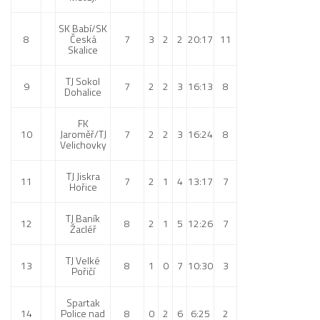
SK Babí/SK
8
Česká
7
3
2
2
20:17
11
Skalice
TJ Sokol
9
7
2
2
3
16:13
8
Dohalice
FK
10
Jaroměř/TJ
7
2
2
3
16:24
8
Velichovky
TJ Jiskra
11
7
2
1
4
13:17
7
Hořice
TJ Baník
12
8
2
1
5
12:26
7
Žacléř
TJ Velké
13
8
1
0
7
10:30
3
Pořičí
Spartak
14
Police nad
8
0
2
6
6:25
2