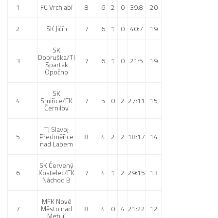
1
FC Vrchlabí
8
6
2
0
39:8
20
2
SK Jičín
7
6
1
0
40:7
19
SK
Dobruška/TJ
3
7
6
1
0
21:5
19
Spartak
Opočno
SK
4
Smiřice/FK
7
5
0
2
27:11
15
Černilov
TJ Slavoj
5
Předměřice
8
4
2
2
18:17
14
nad Labem
SK Červený
6
Kostelec/FK
7
4
1
2
29:15
13
Náchod B
MFK Nové
7
Město nad
8
4
0
4
21:22
12
Metují