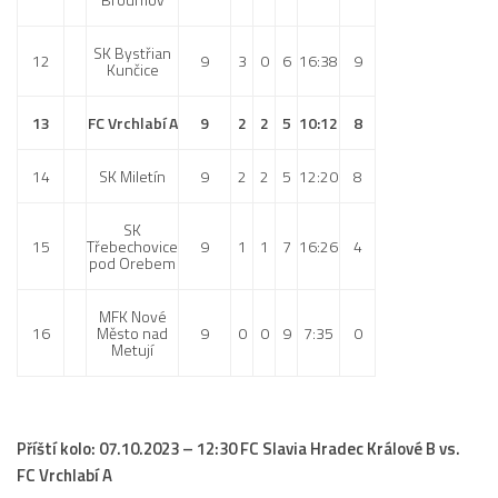
2023/24
SK Bystřian
12
9
3
0
6
16:38
9
Kunčice
2022/23
2020/21
13
FC Vrchlabí A
9
2
2
5
10:12
8
2019/20
14
SK Miletín
9
2
2
5
12:20
8
2018/19
Tabulka
SK
15
Třebechovice
9
1
1
7
16:26
4
St. dorost
pod Orebem
Zápasy SD 2026/27
MFK Nové
Hráči
16
Město nad
9
0
0
9
7:35
0
Metují
Realizační tým
Zápasy
Ml. dorost
Příští kolo: 07.10.2023 – 12:30 FC Slavia Hradec Králové B vs.
FC Vrchlabí A
Zápasy MD