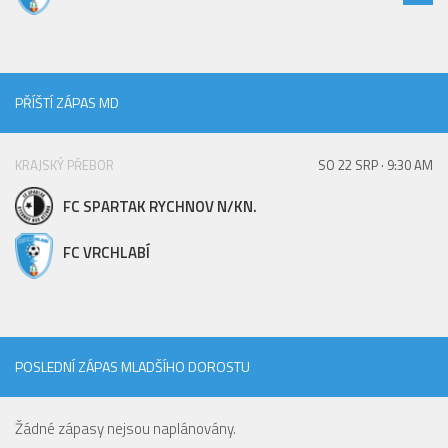
PŘÍŠTÍ ZÁPAS MD
KRAJSKÝ PŘEBOR
SO 22 SRP · 9:30 AM
FC SPARTAK RYCHNOV N/KN.
FC VRCHLABÍ
POSLEDNÍ ZÁPAS MLADŠÍHO DOROSTU
Žádné zápasy nejsou naplánovány.