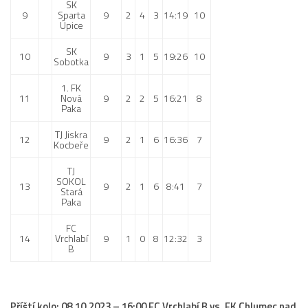
SK
9
Sparta
9
2
4
3
14:19
10
Úpice
SK
10
9
3
1
5
19:26
10
Sobotka
1. FK
11
Nová
9
2
2
5
16:21
8
Paka
TJ Jiskra
12
9
2
1
6
16:36
7
Kocbeře
TJ
SOKOL
13
9
2
1
6
8:41
7
Stará
Paka
FC
14
Vrchlabí
9
1
0
8
12:32
3
B
Příští kolo: 08.10.2023 – 16:00 FC Vrchlabí B vs. FK Chlumec nad