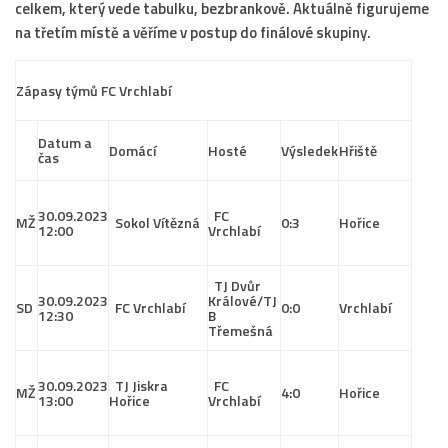
celkem, který vede tabulku, bezbrankově. Aktuálně figurujeme
na třetím místě a věříme v postup do finálové skupiny.
Zápasy týmů FC Vrchlabí
Datum a
Domácí
Hosté
Výsledek
Hřiště
čas
30.09.2023
FC
MŽ
Sokol Vítězná
0:3
Hořice
12:00
Vrchlabí
TJ Dvůr
30.09.2023
Králové/TJ
SD
FC Vrchlabí
0:0
Vrchlabí
12:30
B
Třemešná
30.09.2023
TJ Jiskra
FC
MŽ
4:0
Hořice
13:00
Hořice
Vrchlabí