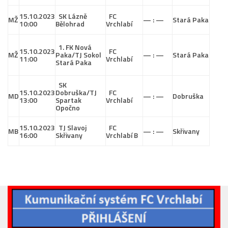
15.10.2023
SK Lázně
FC
MŽ
— : —
Stará Paka
10:00
Bělohrad
Vrchlabí
1. FK Nová
15.10.2023
FC
MŽ
Paka/TJ Sokol
— : —
Stará Paka
11:00
Vrchlabí
Stará Paka
SK
15.10.2023
Dobruška/TJ
FC
MD
— : —
Dobruška
13:00
Spartak
Vrchlabí
Opočno
15.10.2023
TJ Slavoj
FC
MB
— : —
Skřivany
16:00
Skřivany
Vrchlabí B