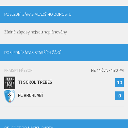
POSLEDNÍ ZÁPAS MLADŠÍHO DOROSTU
Žádné zápasy nejsou naplánovány.
POSLEDNÍ ZÁPAS STARŠÍCH ŽÁKŮ
KRAJSKÝ PŘEBOR
NE 14 ČVN · 1:30 PM
TJ SOKOL TŘEBEŠ
10
FC VRCHLABÍ
0
OBLEČ SE DO NAŠICH BAREV