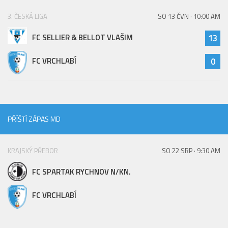
St. přípravka
3. ČESKÁ LIGA
SO 13 ČVN · 10:00 AM
Hráči
FC SELLIER & BELLOT VLAŠIM
13
Rozpis zápasů
Realizační tým
FC VRCHLABÍ
0
Mladší přípravka
Zápasy
Realizační tým
PŘÍŠTÍ ZÁPAS MD
Fotbalová školka
Kontakty
KRAJSKÝ PŘEBOR
SO 22 SRP · 9:30 AM
Vzkazy
FC SPARTAK RYCHNOV N/KN.
Bazárek
FC VRCHLABÍ