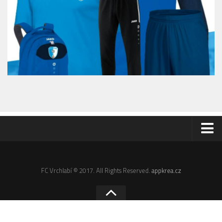
Odkazy
Email
FC Vrchlabí © 2017. All Rights Reserved.
appkrea.cz
Administrace