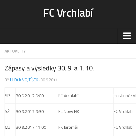
FC Vrchlabí
Stadion
AKTUALITY
Sportoviště
Zápasy a výsledky 30. 9. a 1. 10.
Kontakt-rezervace
BY
LUDĚK VOJTÍŠEK
· 30.9.2017
Ceník
Fotogalerie
SP
30.9.2017 9:00
FC Vrchlabí
Hostinné/Ml
Klub
SŽ
30.9.2017 9:30
FC Nový HK
FC Vrchlabí
Kontakt
Vedení
MŽ
30.9.2017 11:00
FK Jaroměř
FC Vrchlabí
Historie