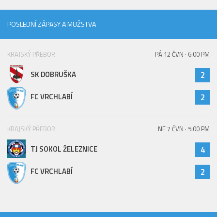
2023/24
POSLEDNÍ ZÁPASY A MUŽSTVA
2022/23
2020/21
KRAJSKÝ PŘEBOR
PÁ 12 ČVN · 6:00 PM
2019/20
SK DOBRUŠKA
2
2018/19
Tabulka
FC VRCHLABÍ
2
St. dorost
Zápasy SD 2026/27
KRAJSKÝ PŘEBOR
NE 7 ČVN · 5:00 PM
Hráči
TJ SOKOL ŽELEZNICE
4
Realizační tým
FC VRCHLABÍ
2
Zápasy
Ml. dorost
Zápasy MD