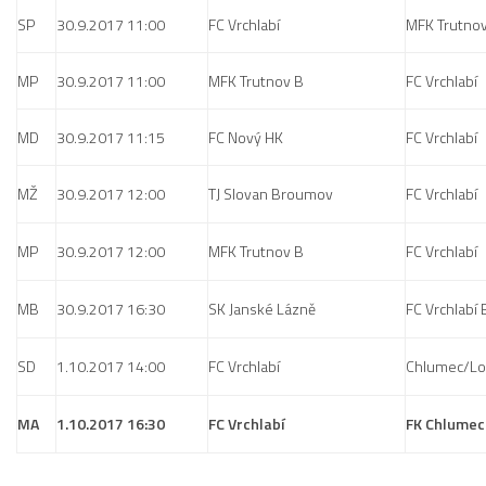
Dokumenty
SP
30.9.2017 11:00
FC Vrchlabí
MFK Trutnov
Aktuality
MP
30.9.2017 11:00
MFK Trutnov B
FC Vrchlabí
A tým
MD
30.9.2017 11:15
FC Nový HK
FC Vrchlabí
Zápasy MA 2026/27
Hráči
MŽ
30.9.2017 12:00
TJ Slovan Broumov
FC Vrchlabí
Realizační tým
Historie
MP
30.9.2017 12:00
MFK Trutnov B
FC Vrchlabí
Zápasy 2025/26
MB
30.9.2017 16:30
SK Janské Lázně
FC Vrchlabí 
Zápasy 2024/25
2023/24
SD
1.10.2017 14:00
FC Vrchlabí
Chlumec/Lo
2022/23
MA
1.10.2017 16:30
FC Vrchlabí
FK Chlumec 
2021/22
2020/21