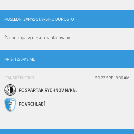
POSLEDNÍ ZÁPAS STARŠÍHO DOROSTU
Žádné zápasy nejsou naplánovány.
PŘÍŠTÍ ZÁPAS MD
KRAJSKÝ PŘEBOR
SO 22 SRP · 9:30 AM
FC SPARTAK RYCHNOV N/KN.
FC VRCHLABÍ