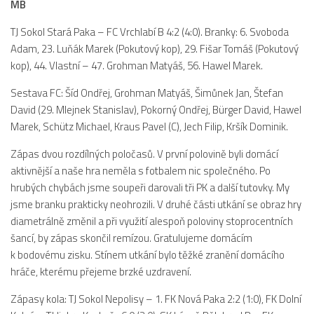
MB
2019/20
TJ Sokol Stará Paka – FC Vrchlabí B 4:2 (4:0). Branky: 6. Svoboda
2018/19
Adam, 23. Luňák Marek (Pokutový kop), 29. Fišar Tomáš (Pokutový
2017/18
kop), 44. Vlastní – 47. Grohman Matyáš, 56. Hawel Marek.
2014/15
Sestava FC: Šíd Ondřej, Grohman Matyáš, Šimůnek Jan, Štefan
2015/16
David (29. Mlejnek Stanislav), Pokorný Ondřej, Bürger David, Hawel
2016/17
Marek, Schütz Michael, Kraus Pavel (C), Jech Filip, Kršík Dominik.
Vzkazy
Zápas dvou rozdílných poločasů. V první polovině byli domácí
B tým
aktivnější a naše hra neměla s fotbalem nic společného. Po
hrubých chybách jsme soupeři darovali tři PK a další tutovky. My
Zápasy MB 2026/27
jsme branku prakticky neohrozili. V druhé části utkání se obraz hry
Hráči
diametrálně změnil a při využití alespoň poloviny stoprocentních
šancí, by zápas skončil remízou. Gratulujeme domácím
Realizační tým
k bodovému zisku. Stínem utkání bylo těžké zranění domácího
Historie MB
hráče, kterému přejeme brzké uzdravení.
Zápasy MB 2025/26
Zápasy kola: TJ Sokol Nepolisy – 1. FK Nová Paka 2:2 (1:0), FK Dolní
Zápasy MB 2024/25