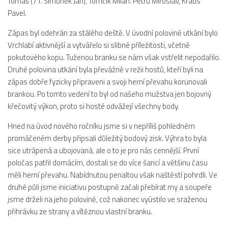
Tomáš (71. Šimůnek Jan), Tomčík Milan. Petrů Miroslav, Kraus
Dokumenty
Pavel.
Aktuality
Zápas byl odehrán za stálého deště. V úvodní polovině utkání bylo
Vrchlabí aktivnější a vytvářelo si slibné příležitosti, včetně
A tým
pokutového kopu. Tuženou branku se nám však vstřelit nepodařilo.
Zápasy MA 2026/27
Druhé polovina utkání byla převážně v režii hostů, kteří byli na
zápas dobře fyzicky připraveni a svoji herní převahu korunovali
Hráči
brankou. Po tomto vedení to byl od našeho mužstva jen bojovný
Realizační tým
křečovitý výkon, proto si hosté odvážejí všechny body.
Historie
Hned na úvod nového ročníku jsme si v nepříliš pohledném
Zápasy 2025/26
promáčeném derby připsali důležitý bodový zisk. Výhra to byla
sice utrápená a ubojovaná, ale o to je pro nás cennější. První
Zápasy 2024/25
poločas patřil domácím, dostali se do více šancí a většinu času
2023/24
měli herní převahu. Nabídnutou penaltou však naštěstí pohrdli. Ve
2022/23
druhé půli jsme iniciativu postupně začali přebírat my a soupeře
jsme drželi na jeho polovině, což nakonec vyústilo ve sraženou
2021/22
přihrávku ze strany a vítěznou vlastní branku.
2020/21