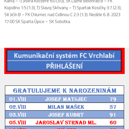
Kalná – TJ Jiskra Kocbeře 6:0 (3:0), SK Lázně Bělohrad B – FK
Kopidlno 1:5 (1:3), TJ Slavoj Skřivany – TJ Spartak Kosičky 3:7 (2:3),
2023/24
SK Jičín B – FK Chlumec nad Cidlinou C 2:3 (1:3). Neděle 6. 8. 2023
2022/23
17:00 SK Sparta Úpice – SK Sobotka.
2020/21
2019/20
2018/19
Tabulka
St. dorost
Zápasy SD 2026/27
Hráči
Realizační tým
Zápasy
Ml. dorost
Zápasy MD