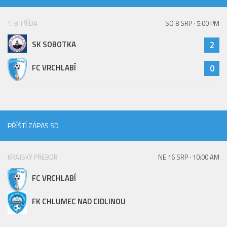
St. přípravka
1. B TŘÍDA
SO 8 SRP · 5:00 PM
Hráči
Rozpis zápasů
SK SOBOTKA
2
Realizační tým
FC VRCHLABÍ
0
Mladší přípravka
Zápasy
Realizační tým
PŘÍŠTÍ ZÁPAS SD
Fotbalová školka
Kontakty
KRAJSKÝ PŘEBOR
NE 16 SRP · 10:00 AM
Vzkazy
FC VRCHLABÍ
Bazárek
FK CHLUMEC NAD CIDLINOU