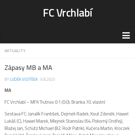
FC Vrchlabí
Stadion
AKTUALITY
Sportoviště
Zápasy MB a MA
Kontakt-rezervace
BY
LUDĚK VOJTÍŠEK
· 6.8.2023
Ceník
MA
Fotogalerie
Klub
FC Vrchlabí – MFK Trutnov 0:1 (0:0). Branka 70. vlastní
Kontakt
Sestava FC: Janalík František, Dejmek Radek, Kout Zdeněk, Hawel
Lukáš (C), Hawel Marek, Mlejnek Stanislav (64. Pokorný Ondřej),
Vedení
Blažej Jan, Schütz Michael (82. Rodr Patrik), Kučera Martin, Kroczek
Historie