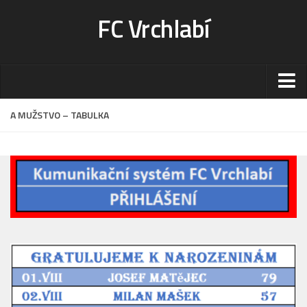
FC Vrchlabí
Stadion
A MUŽSTVO – TABULKA
Sportoviště
Kontakt-rezervace
Ceník
Fotogalerie
Klub
Kontakt
Vedení
Historie