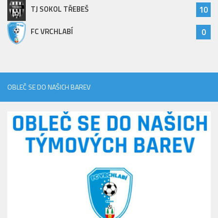
St. přípravka
TJ SOKOL TŘEBEŠ
10
Hráči
FC VRCHLABÍ
0
Rozpis zápasů
Realizační tým
Mladší přípravka
OBLEČ SE DO NAŠICH BAREV
Zápasy
Realizační tým
Fotbalová školka
Kontakty
Vzkazy
Bazárek