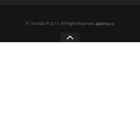
Odkazy
Email
FC Vrchlabí © 2017. All Rights Reserved.
appkrea.cz
Administrace