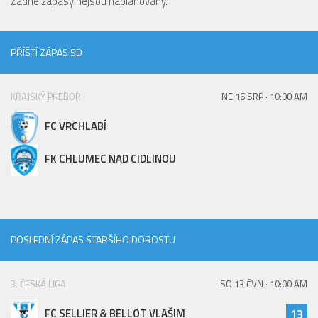
Žádné zápasy nejsou naplánovány.
PŘÍŠTÍ ZÁPAS SD
KRAJSKÝ PŘEBOR
NE 16 SRP · 10:00 AM
FC VRCHLABÍ
FK CHLUMEC NAD CIDLINOU
POSLEDNÍ ZÁPAS STARŠÍHO DOROSTU
3. ČESKÁ LIGA
SO 13 ČVN · 10:00 AM
FC SELLIER & BELLOT VLAŠIM
13