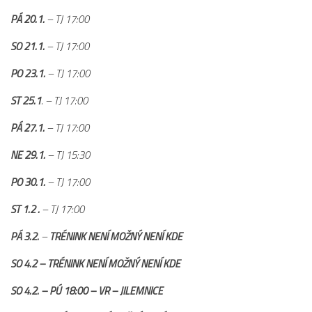
Dokumenty
PÁ 20.1.
– TJ 17:00
Aktuality
SO 21.1.
– TJ 17:00
A tým
PO 23.1.
– TJ 17:00
Zápasy MA 2026/27
ST
25.1
. – TJ 17:00
Hráči
PÁ 27.1.
– TJ 17:00
Realizační tým
NE 29.1.
– TJ 15:30
Historie
PO 30.1.
– TJ 17:00
Zápasy 2025/26
Zápasy 2024/25
ST 1.2 .
– TJ 17:00
2023/24
PÁ 3.2.
–
TRÉNINK NENÍ MOŽNÝ NENÍ KDE
2022/23
SO 4.2 – TRÉNINK NENÍ MOŽNÝ NENÍ KDE
2021/22
SO 4.2. – PÚ 18:00 – VR – JILEMNICE
2020/21