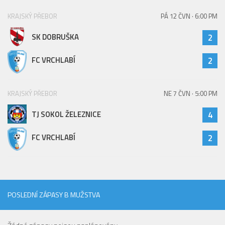
KRAJSKÝ PŘEBOR
PÁ 12 ČVN · 6:00 PM
SK DOBRUŠKA
2
FC VRCHLABÍ
2
KRAJSKÝ PŘEBOR
NE 7 ČVN · 5:00 PM
TJ SOKOL ŽELEZNICE
4
FC VRCHLABÍ
2
POSLEDNÍ ZÁPASY B MUŽSTVA