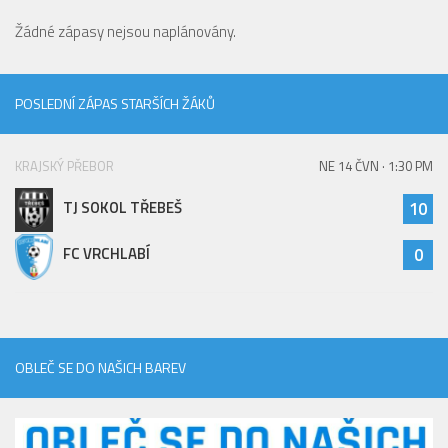
Žádné zápasy nejsou naplánovány.
POSLEDNÍ ZÁPAS STARŠÍCH ŽÁKŮ
KRAJSKÝ PŘEBOR
NE 14 ČVN · 1:30 PM
TJ SOKOL TŘEBEŠ
10
FC VRCHLABÍ
0
OBLEČ SE DO NAŠICH BAREV