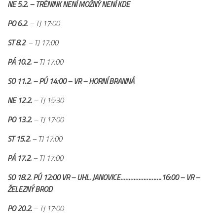
NE 5.2. – TRÉNINK NENÍ MOŽNÝ NENÍ KDE
2019/20
2018/19
PO 6.2
. – TJ 17:00
2017/18
ST 8.2
. – TJ 17:00
2014/15
PÁ 10.2. –
TJ 17:00
2015/16
SO 11.2. – PÚ 14:00 – VR – HORNÍ BRANNÁ
2016/17
NE 12.2.
– TJ 15:30
Vzkazy
PO 13.2.
B tým
– TJ 17:00
Zápasy MB 2026/27
ST 15.2.
– TJ 17:00
Hráči
PÁ 17.2.
– TJ 17:00
Realizační tým
SO 18.2. PÚ 12:00 VR – UHL. JANOVICE…………………….16:00 – VR –
Historie MB
ŽELEZNÝ BROD
Zápasy MB 2025/26
PO 20.2.
– TJ 17:00
Zápasy MB 2024/25