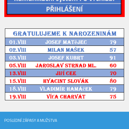
St. přípravka
Hráči
Rozpis zápasů
Realizační tým
Mladší přípravka
Zápasy
Realizační tým
Fotbalová školka
Kontakty
Vzkazy
Bazárek
POSLEDNÍ ZÁPASY A MUŽSTVA