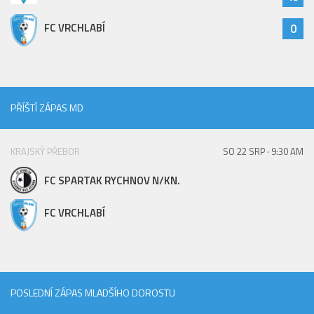
FC VRCHLABÍ
0
PŘÍŠTÍ ZÁPAS MD
KRAJSKÝ PŘEBOR
SO 22 SRP · 9:30 AM
FC SPARTAK RYCHNOV N/KN.
FC VRCHLABÍ
POSLEDNÍ ZÁPAS MLADŠÍHO DOROSTU