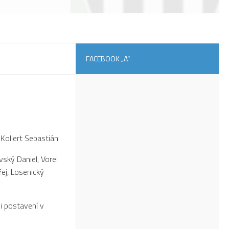
FACEBOOK „A“
 Kollert Sebastián
vský Daniel, Vorel
ej, Losenický
i postavení v