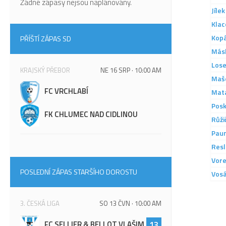
Žádné zápasy nejsou naplánovány.
Jílek
Klac
Kop
PŘÍŠTÍ ZÁPAS SD
Más
Lose
KRAJSKÝ PŘEBOR
NE 16 SRP · 10:00 AM
Maš
FC VRCHLABÍ
Mat
Posk
FK CHLUMEC NAD CIDLINOU
Růži
Pau
Resl
Vore
POSLEDNÍ ZÁPAS STARŠÍHO DOROSTU
Vosá
3. ČESKÁ LIGA
SO 13 ČVN · 10:00 AM
FC SELLIER & BELLOT VLAŠIM
13