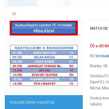
@
MATCH DE
ČD a VD KH
FC Vrchlabí
Branky: 18.
Sestava FC: 
David (C), 
Michal, Más
Souboj dvou
POSLEDNÍ ZÁPASY A MUŽSTVA
tabulce.