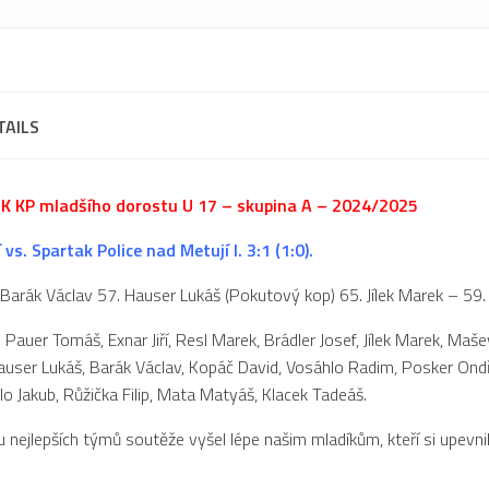
TAILS
K KP mladšího dorostu U 17 – skupina A – 2024/2025
 vs. Spartak Police nad Metují I. 3:1 (1:0).
 Barák Václav 57. Hauser Lukáš (Pokutový kop) 65. Jílek Marek – 59.
Pauer Tomáš, Exnar Jiří, Resl Marek, Brádler Josef, Jílek Marek, Maše
Hauser Lukáš, Barák Václav, Kopáč David, Vosáhlo Radim, Posker Ondř
lo Jakub, Růžička Filip, Mata Matyáš, Klacek Tadeáš.
 nejlepších týmů soutěže vyšel lépe našim mladíkům, kteří si upevnil