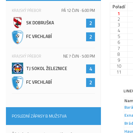
Pořadí
KRAJSKÝ PŘEBOR
PÁ 12 ČVN · 6:00 PM
1
2
SK DOBRUŠKA
2
3
4
FC VRCHLABÍ
2
5
6
7
8
KRAJSKÝ PŘEBOR
NE 7 ČVN · 5:00 PM
9
10
TJ SOKOL ŽELEZNICE
4
11
FC VRCHLABÍ
2
LINE
Nam
Bar
Exn
POSLEDNÍ ZÁPASY B MUŽSTVA
Brád
Hau