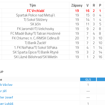
Tým
Zápasy
V
R
P
FC Vrchlabí
19
16
2
1
Spartak Police nad Metují I.
19
15
0
4
TJ Sokol Stěžery
19
14
1
4
SK Jičín
19
11
3
5
FK Jaroměř/TJ Velichovky
19
9
2
8
FC Mladé Buky/TJ Tatran Hostinné
19
7
4
8
FK Chlumec n. C./RMSK Cidlina B
20
7
3
10
TJ Baník Žacléř
19
7
2
10
1. FK NoPaka/TJ Sokol StPaka
19
4
1
14
SK Sparta Úpice/TJ Baník Rtyně
19
3
2
14
SK Lázně Bělohrad/SK Miletín
19
1
2
16
UP
e
GLS
ák
Václav
1
ar
Jiří
—
ler
Josef
—
ser
Lukáš
1