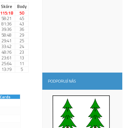
Skóre
Body
115:18
50
58:21
45
81:36
43
39:36
36
58:48
29
29:41
25
33:42
24
48:76
23
23:61
13
25:64
11
13:79
5
PODPORUJÍ NÁS
Cards