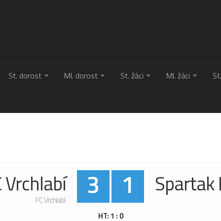
St. dorost
Ml. dorost
St. žáci
Ml. žáci
St
3
1
 Vrchlabí
Spartak 
FC Vrchlabí
HT: 1 : 0
HT: 1 : 0