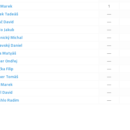
Marek
1
ek
Tadeáš
—
áč
David
—
lo
Jakub
—
nický
Michal
—
evský
Daniel
—
a
Matyáš
—
er
Ondřej
—
čka
Filip
—
ner
Tomáš
—
Marek
—
l
David
—
hlo
Radim
—