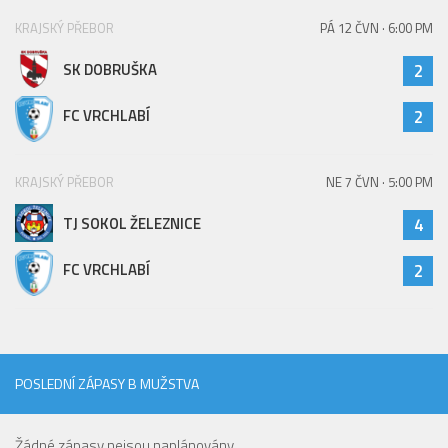
Hráči
KRAJSKÝ PŘEBOR
PÁ 12 ČVN · 6:00 PM
Realizační tým
SK DOBRUŠKA
2
Zápasy
FC VRCHLABÍ
2
St. žáci
Zápasy SŽ 2025/26
KRAJSKÝ PŘEBOR
NE 7 ČVN · 5:00 PM
Hráči
TJ SOKOL ŽELEZNICE
4
Realizační tým
Zápasy
FC VRCHLABÍ
2
Ml. žáci
Hráči
Realizační tým
POSLEDNÍ ZÁPASY B MUŽSTVA
Zápasy
Výsledky
Žádné zápasy nejsou naplánovány.