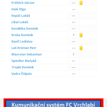
Fröhlich
Václav
Žlutá karta
—
2019/20
Hakl
Olga
—
2018/19
Kopáč
Lukáš
—
2017/18
Líbal
Lukáš
—
2014/15
Kondělka
Dominik
—
2015/16
Kroka
Dominik
Žlutá karta
1
Kynčl
Ladislav
—
2016/17
Leš
Kristian Petr
Žlutá karta
—
Vzkazy
Mavroian
Sebastian
1
B tým
Spindler
Matyáš
—
Zápasy MB 2026/27
Troják
Dominik
—
Vydra
Štěpán
—
Hráči
Realizační tým
Historie MB
Zápasy MB 2025/26
Zápasy MB 2024/25