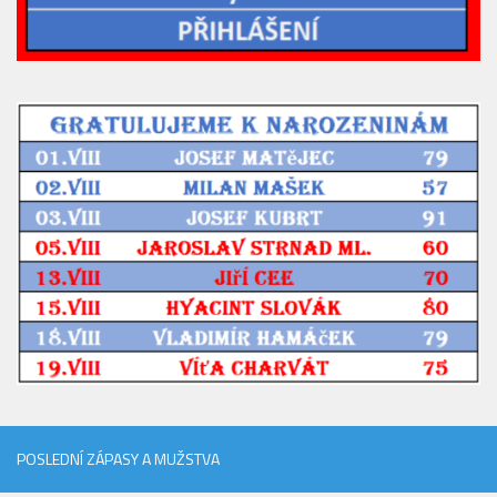
2023/24
2022/23
2020/21
2019/20
2018/19
Tabulka
St. dorost
Zápasy SD 2026/27
Hráči
Realizační tým
Zápasy
Ml. dorost
POSLEDNÍ ZÁPASY A MUŽSTVA
Zápasy MD