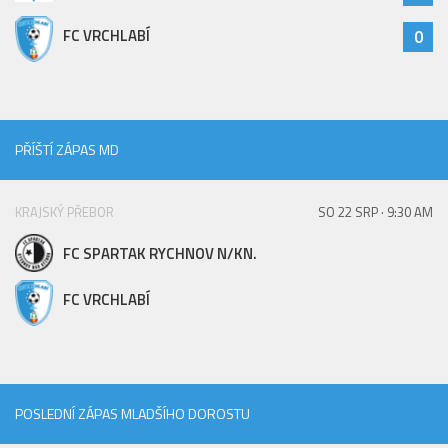
FC VRCHLABÍ
0
PŘÍŠTÍ ZÁPAS MD
KRAJSKÝ PŘEBOR
SO 22 SRP · 9:30 AM
FC SPARTAK RYCHNOV N/KN.
FC VRCHLABÍ
POSLEDNÍ ZÁPAS MLADŠÍHO DOROSTU