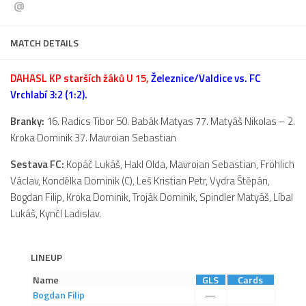
@
Dokumenty
Aktuality
MATCH DETAILS
A tým
DAHASL KP starších žáků U 15,
Železnice/Valdice vs. FC
Zápasy MA 2026/27
Vrchlabí 3:2 (1:2).
Hráči
Branky:
16. Radics Tibor 50. Babák Matyas 77. Matyáš Nikolas – 2.
Realizační tým
Kroka Dominik 37. Mavroian Sebastian
Historie
Sestava FC:
Kopáč Lukáš, Hakl Olda, Mavroian Sebastian, Fröhlich
Zápasy 2025/26
Václav, Kondělka Dominik (C), Leš Kristian Petr, Vydra Štěpán,
Bogdan Filip, Kroka Dominik, Troják Dominik, Spindler Matyáš, Líbal
Zápasy 2024/25
Lukáš, Kynčl Ladislav.
2023/24
2022/23
LINEUP
2021/22
Name
GLS
Cards
2020/21
Bogdan
Filip
—