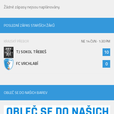
Žádné zápasy nejsou naplánovány.
POSLEDNÍ ZÁPAS STARŠÍCH ŽÁKŮ
KRAJSKÝ PŘEBOR
NE 14 ČVN · 1:30 PM
TJ SOKOL TŘEBEŠ
10
FC VRCHLABÍ
0
OBLEČ SE DO NAŠICH BAREV