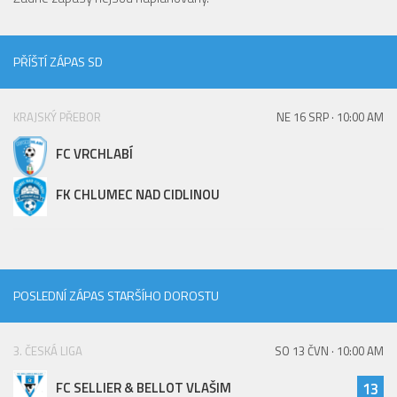
St. přípravka
Hráči
PŘÍŠTÍ ZÁPAS SD
Rozpis zápasů
Realizační tým
KRAJSKÝ PŘEBOR
NE 16 SRP · 10:00 AM
Mladší přípravka
FC VRCHLABÍ
Zápasy
FK CHLUMEC NAD CIDLINOU
Realizační tým
Fotbalová školka
Kontakty
Vzkazy
POSLEDNÍ ZÁPAS STARŠÍHO DOROSTU
Bazárek
3. ČESKÁ LIGA
SO 13 ČVN · 10:00 AM
FC SELLIER & BELLOT VLAŠIM
13