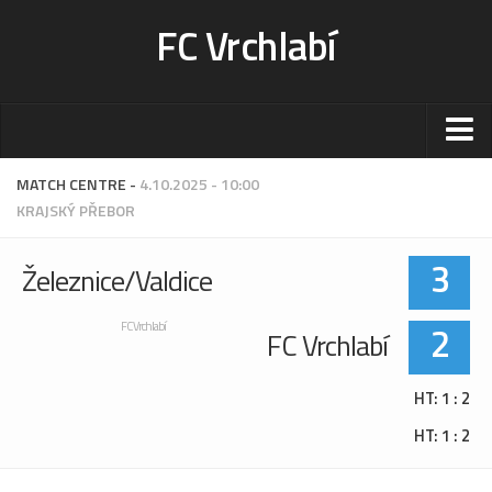
FC Vrchlabí
Stadion
MATCH CENTRE -
4.10.2025 - 10:00
KRAJSKÝ PŘEBOR
Sportoviště
Kontakt-rezervace
3
Železnice/Valdice
Ceník
Fotogalerie
2
FC Vrchlabí
FC Vrchlabí
Klub
HT: 1 : 2
Kontakt
HT: 1 : 2
Vedení
Historie